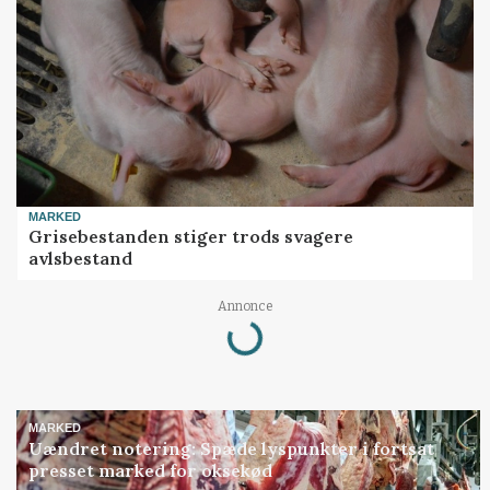
MARKED
Grisebestanden stiger trods svagere
avlsbestand
Loading...
Annonce
MARKED
Uændret notering: Spæde lyspunkter i fortsat
presset marked for oksekød