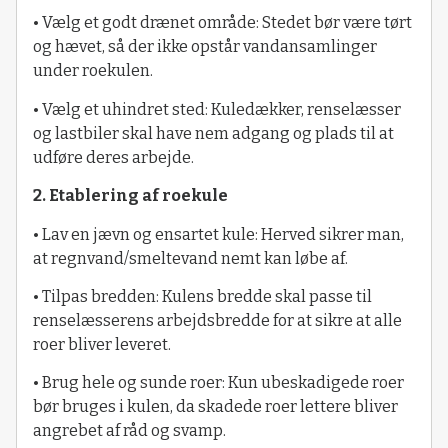
• Vælg et godt drænet område: Stedet bør være tørt
og hævet, så der ikke opstår vandansamlinger
under roekulen.
• Vælg et uhindret sted: Kuledækker, renselæsser
og lastbiler skal have nem adgang og plads til at
udføre deres arbejde.
2. Etablering af roekule
• Lav en jævn og ensartet kule: Herved sikrer man,
at regnvand/smeltevand nemt kan løbe af.
• Tilpas bredden: Kulens bredde skal passe til
renselæsserens arbejdsbredde for at sikre at alle
roer bliver leveret.
• Brug hele og sunde roer: Kun ubeskadigede roer
bør bruges i kulen, da skadede roer lettere bliver
angrebet af råd og svamp.