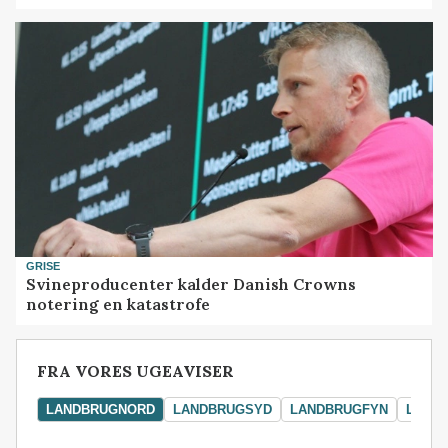
GRISE
Svineproducenter kalder Danish Crowns
notering en katastrofe
FRA VORES UGEAVISER
LANDBRUGNORD
LANDBRUGSYD
LANDBRUGFYN
LAND