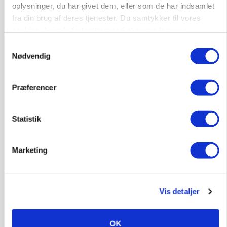
oplysninger, du har givet dem, eller som de har indsamlet
fra din brug af deres tjenester. Du samtykker til vores
9670, Løgstør
03. aug.
cookies, hvis du fortsætter med at anvende vores
hjemmeside.
Samtykkevalg
Nødvendig
Præferencer
Statistik
Marketing
BUSINESS
Fra mark til mur: Byggeriet kan åbne nyt
Vis detaljer
marked for biokul
OK