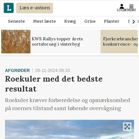
Læs e-avisen
LOGIN
MENU
Seneste
Mest læste
Kvæg
Grise
Planter
Mask
KWS Rallys topper årets
Fjerkræbranchen:
sortsforsøg i vinterbyg
konkurrence- og
AFGRØDER
28-11-2024 09:20
Roekuler med det bedste
resultat
Roekuler kræver forberedelse og opmærksomhed
på roernes tilstand samt løbende overvågning