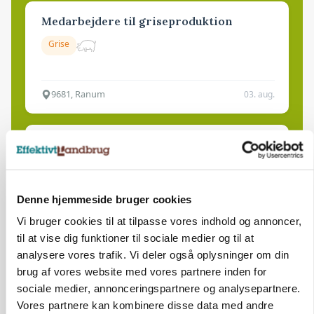
Medarbejdere til griseproduktion
Grise
9681, Ranum
03. aug.
Kalvepasser til ejendom i udvikling søges
Kalve
Denne hjemmeside bruger cookies
6392, Bolderslev
03. aug.
Vi bruger cookies til at tilpasse vores indhold og annoncer,
til at vise dig funktioner til sociale medier og til at
analysere vores trafik. Vi deler også oplysninger om din
Leder til klimastald
brug af vores website med vores partnere inden for
sociale medier, annonceringspartnere og analysepartnere.
Klimastald
Vores partnere kan kombinere disse data med andre