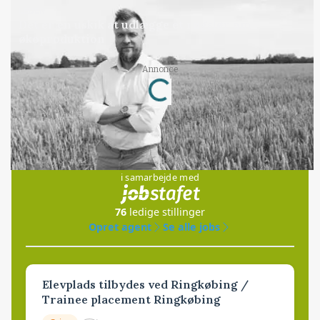
LEDER
Det er en uskik at udlægge et røgslør om
økoproduktion
Annonce
Loading...
Jobs
i samarbejde med
76
ledige stillinger
Opret agent
Se alle jobs
Elevplads tilbydes ved Ringkøbing /
Trainee placement Ringkøbing