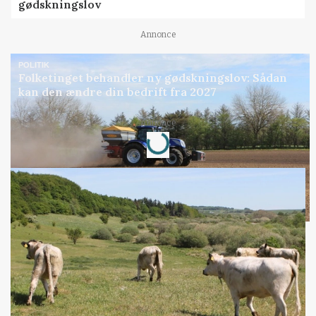
gødskningslov
Annonce
POLITIK
Folketinget behandler ny gødskningslov: Sådan
kan den ændre din bedrift fra 2027
Loading...
Annonce