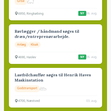
Grise
6950, Ringkøbing
06. aug.
NY
Rørlægger / håndmand søges til
dræn/entreprenørarbejde.
Anlæg
Kloak
4690, Haslev
06. aug.
NY
Lastbilchauffør søges til Henrik Haves
Maskinstation
Godstransport
4700, Næstved
03. aug.