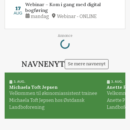
Webinar – Kom i gang med digital
17
bogføring
AUG
mandag
Webinar - ONLINE
Loading...
Annonce
NAVNENYT
Se mere navnenyt
3. AUG.
3. AUG.
Michaela Toft Jepsen
Anette Pl
Velkommen til økonomiassistent trainee
Velkommen 
Michaela Toft Jepsen hos Østdansk
Anette Pl
Landboforening
Landbofor