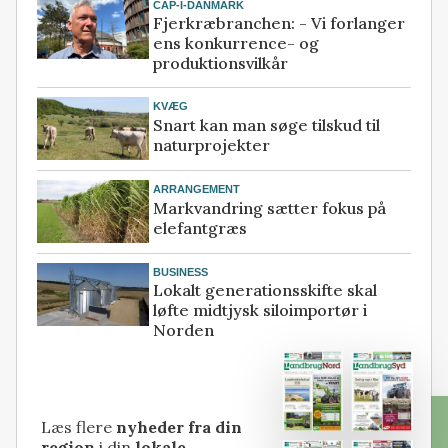
CAP-I-DANMARK
Fjerkræbranchen: - Vi forlanger
ens konkurrence- og
produktionsvilkår
KVÆG
Snart kan man søge tilskud til
naturprojekter
ARRANGEMENT
Markvandring sætter fokus på
elefantgræs
BUSINESS
Lokalt generationsskifte skal
løfte midtjysk siloimportør i
Norden
Læs flere
nyheder fra din
region
i din
lokale