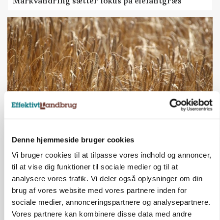
Markvandring sætter fokus på elefantgræs
PLANTER
Denne hjemmeside bruger cookies
KWS Rallys topper årets sortsforsøg i vinterbyg
Vi bruger cookies til at tilpasse vores indhold og annoncer,
til at vise dig funktioner til sociale medier og til at
analysere vores trafik. Vi deler også oplysninger om din
brug af vores website med vores partnere inden for
sociale medier, annonceringspartnere og analysepartnere.
Vores partnere kan kombinere disse data med andre