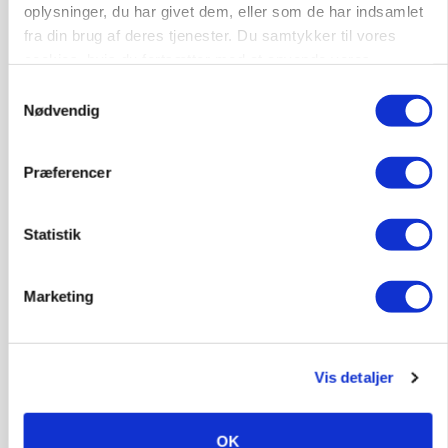
oplysninger, du har givet dem, eller som de har indsamlet
fra din brug af deres tjenester. Du samtykker til vores
cookies, hvis du fortsætter med at anvende vores
hjemmeside.
Samtykkevalg
Nødvendig
CAP-I-DANMARK
Fjerkræbranchen: - Vi forlanger ens
konkurrence- og produktionsvilkår
Præferencer
Loading...
Annonce
Statistik
Marketing
Vis detaljer
OK