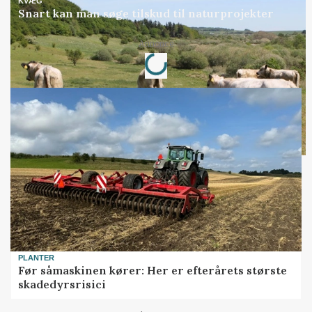
KVÆG
Snart kan man søge tilskud til naturprojekter
Loading...
Annonce
PLANTER
Før såmaskinen kører: Her er efterårets største
skadedyrsrisici