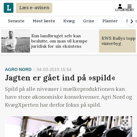
Læs e-avisen
LOGIN
MENU
Seneste
Mest læste
Kvæg
Grise
Planter
Mask
Kun landbruget selv kan
KWS Rallys toppe
beslutte, om man vil kæmpe
vinterbyg
juridisk for sin eksistens
AGRO NORD
04-03-2019 15:54
Jagten er gået ind på »spild«
Spild på alle niveauer i mælkeproduktionen kan
have store økonomiske konsekvenser. Agri Nord og
KvægXperten har derfor fokus på spild.