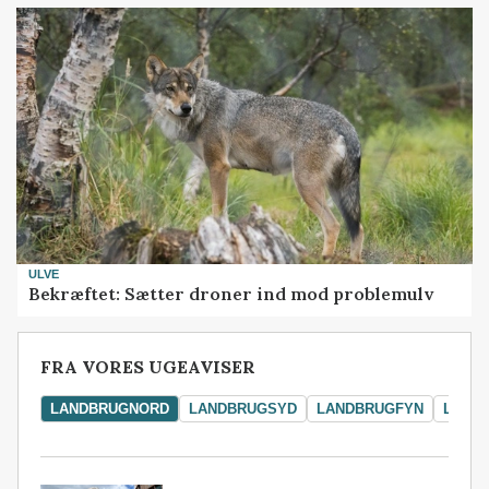
ULVE
Bekræftet: Sætter droner ind mod problemulv
FRA VORES UGEAVISER
LANDBRUGNORD
LANDBRUGSYD
LANDBRUGFYN
LAND