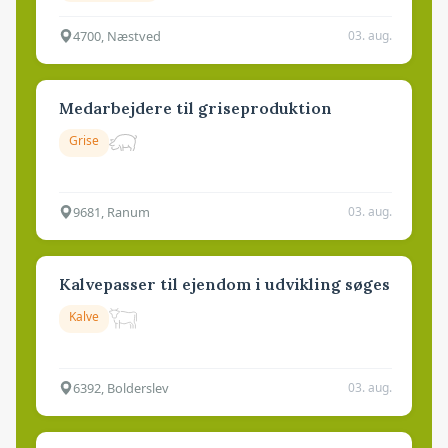
4700, Næstved
03. aug.
Medarbejdere til griseproduktion
Grise
9681, Ranum
03. aug.
Kalvepasser til ejendom i udvikling søges
Kalve
6392, Bolderslev
03. aug.