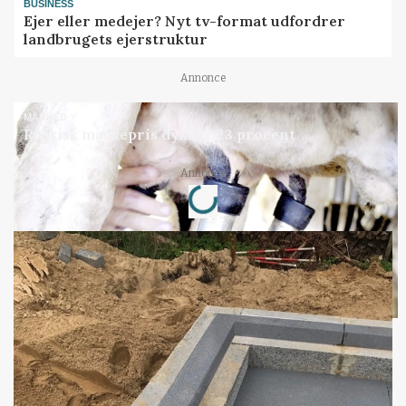
BUSINESS
Ejer eller medejer? Nyt tv-format udfordrer
landbrugets ejerstruktur
Annonce
MARKED
Russisk mælkepris dykker 23 procent
Loading...
Annonce