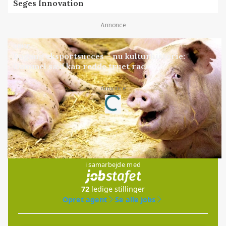
Seges Innovation
Annonce
GRISE
Engang eksportsucces – nu kulturhistorie:
Gammel sæd kan redde truet race
Annonce
Loading...
Jobs
i samarbejde med
72
ledige stillinger
Opret agent
Se alle jobs