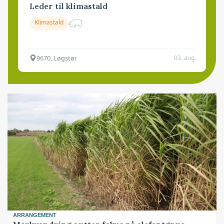
Leder til klimastald
Klimastald
9670, Løgstør
03. aug.
ARRANGEMENT