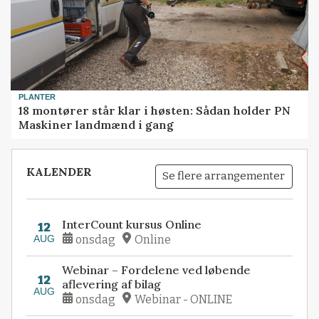
PLANTER
18 montører står klar i høsten: Sådan holder PN
Maskiner landmænd i gang
KALENDER
Se flere arrangementer
InterCount kursus Online
12
AUG
onsdag
Online
Webinar – Fordelene ved løbende
12
aflevering af bilag
AUG
onsdag
Webinar - ONLINE