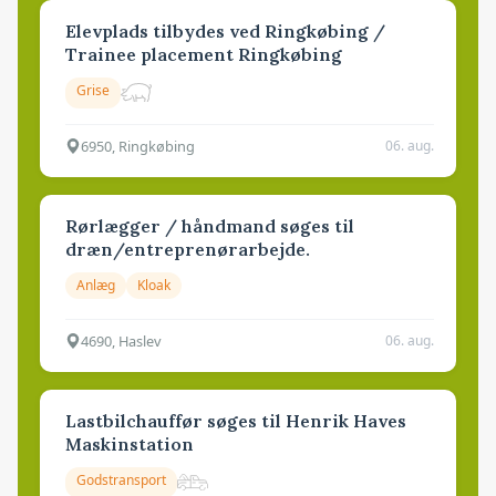
Elevplads tilbydes ved Ringkøbing /
Trainee placement Ringkøbing
Grise
6950, Ringkøbing
06. aug.
Rørlægger / håndmand søges til
dræn/entreprenørarbejde.
Anlæg
Kloak
4690, Haslev
06. aug.
Lastbilchauffør søges til Henrik Haves
Maskinstation
Godstransport