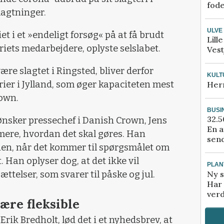
fod
lagtninger.
ULVE
et i et »endeligt forsøg« på at få brudt
Lill
iets medarbejdere, oplyste selslabet.
Vest
ære slagtet i Ringsted, bliver derfor
KULT
erier i Jylland, som øger kapaciteten mest
Her
rown.
BUSI
32.5
ønsker pressechef i Danish Crown, Jens
En a
ere, hvordan det skal gøres. Han
send
nen, når det kommer til spørgsmålet om
. Han oplyser dog, at det ikke vil
PLAN
Ny s
telser, som svarer til påske og jul.
Har 
verd
ære fleksible
ik Bredholt, lød det i et nyhedsbrev, at