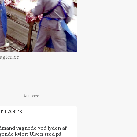
agterier.
Annonce
T LÆSTE
dmand vågnede ved lyden af
gende kvier: Ulven stod på