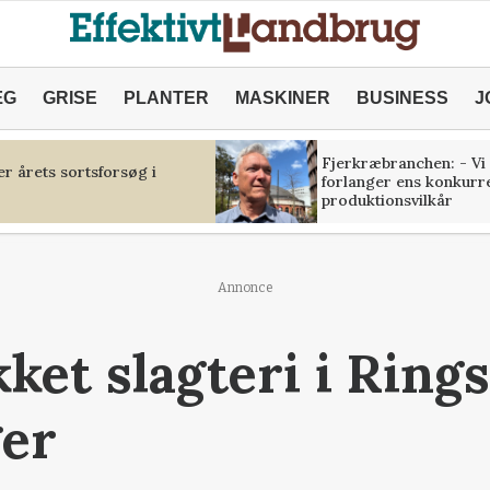
ÆG
GRISE
PLANTER
MASKINER
BUSINESS
J
Fjerkræbranchen: - Vi
r årets sortsforsøg i
forlanger ens konkurr
produktionsvilkår
Annonce
ket slagteri i Rings
ger