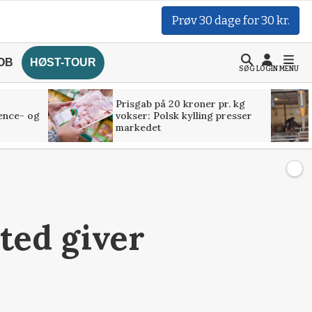
Prøv 30 dage for 30 kr.
OB
HØST-TOUR
SØG
LOGIN
MENU
Prisgab på 20 kroner pr. kg
ence- og
vokser: Polsk kylling presser
markedet
ted giver