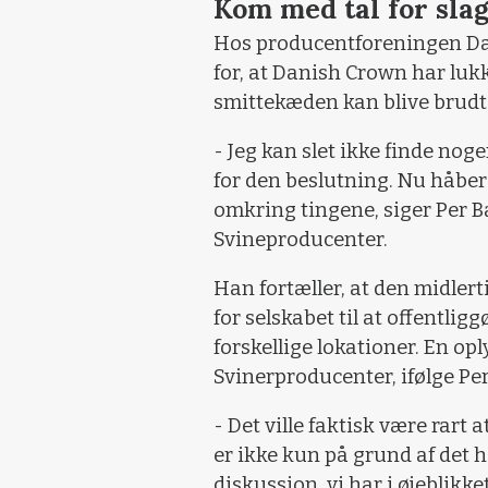
Kom med tal for sla
Hos producentforeningen Dan
for, at Danish Crown har lukk
smittekæden kan blive brudt 
- Jeg kan slet ikke finde nog
for den beslutning. Nu håber
omkring tingene, siger Per B
Svineproducenter.
Han fortæller, at den midlert
for selskabet til at offentlig
forskellige lokationer. En o
Svinerproducenter, ifølge Pe
- Det ville faktisk være rart a
er ikke kun på grund af det h
diskussion, vi har i øjebli