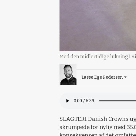
Med den midlertidige lukning i Ri
Lasse Ege Pedersen
SLAGTERI Danish Crowns ugen
skrumpede for nylig med 35.
konsekvensen af det omfatten