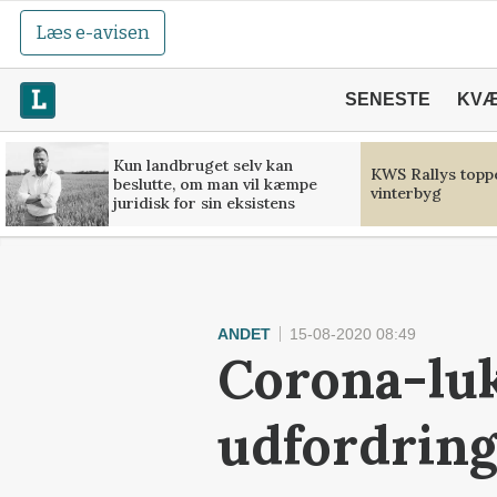
Læs e-avisen
SENESTE
KV
Kun landbruget selv kan
KWS Rallys toppe
beslutte, om man vil kæmpe
vinterbyg
juridisk for sin eksistens
ANDET
15-08-2020 08:49
Corona-luk
udfordrin