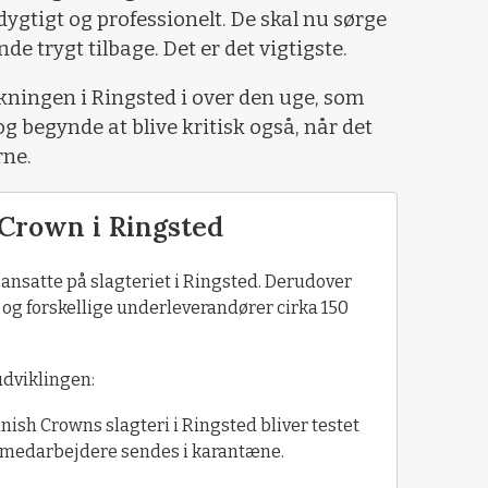
ygtigt og professionelt. De skal nu sørge
e trygt tilbage. Det er det vigtigste.
ukningen i Ringsted i over den uge, som
og begynde at blive kritisk også, når det
rne.
Crown​ i Ringsted
nsatte på slagteriet i Ringsted. Derudover
og forskellige underleverandører cirka 150
udviklingen:
nish Crowns slagteri i Ringsted bliver testet
30 medarbejdere sendes i karantæne.