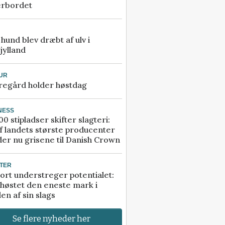
erbordet
e hund blev dræbt af ulv i
jylland
UR
regård holder høstdag
NESS
00 stipladser skifter slagteri:
f landets største producenter
er nu grisene til Danish Crown
TER
ort understreger potentialet:
høstet den eneste mark i
en af sin slags
Se flere nyheder her