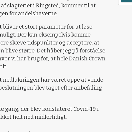
f slagteriet i Ringsted, kommer til at
en for andelshaverne.
 bliver et stort parameter for at løse
muligt. Der kan eksempelvis komme
mere skæve tidspunkter og acceptere, at
 blive større. Det håber jeg på forståelse
n, hvor vi har brug for, at hele Danish Crown
lt.
t nedlukningen har været oppe at vende
beslutningen blev taget efter anbefaling
te gang, der blev konstateret Covid-19 i
ukket helt ned midlertidigt.