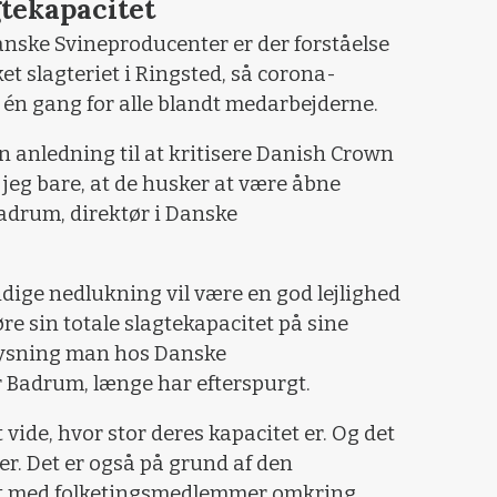
gtekapacitet
ske Svineproducenter er der forståelse
et slagteriet i Ringsted, så corona-
én gang for alle blandt medarbejderne.
en anledning til at kritisere Danish Crown
 jeg bare, at de husker at være åbne
adrum, direktør i Danske
idige nedlukning vil være en god lejlighed
gøre sin totale slagtekapacitet på sine
plysning man hos Danske
r Badrum, længe har efterspurgt.
t vide, hvor stor deres kapacitet er. Og det
er. Det er også på grund af den
kket med folketingsmedlemmer omkring