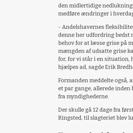
den midlertidige nedlukning a
medføre ændringer i hverdag
- Andelshavernes fleksibilitet
denne her udfordring bedst 
behov for at læsse grise på 
mængden af udsatte grise kan
for, for vi står i en situatio
hjælpes ad, sagde Erik Bredho
Formanden meddelte også, a
et par gange, allerede inden 
fra myndighederne.
Der skulle gå 12 dage fra førs
Ringsted, til slagteriet blev l