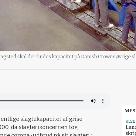
ngsted skal der findes kapacitet på Danish Crowns øvrige sl
MES
tlige slagtekapacitet af grise
ULVE
Lan
000, da slagterikoncernen tog
skri
de corona-udbrud på sit slagteri i