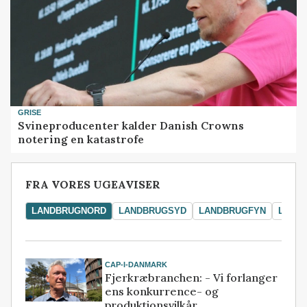
GRISE
Svineproducenter kalder Danish Crowns
notering en katastrofe
FRA VORES UGEAVISER
LANDBRUGNORD
LANDBRUGSYD
LANDBRUGFYN
LAND
CAP-I-DANMARK
Fjerkræbranchen: - Vi forlanger
ens konkurrence- og
produktionsvilkår