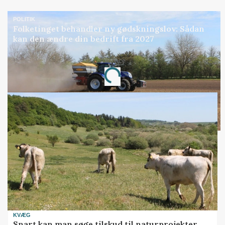
POLITIK
Folketinget behandler ny gødskningslov: Sådan
kan den ændre din bedrift fra 2027
Annonce
Loading...
KVÆG
Snart kan man søge tilskud til naturprojekter