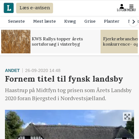
Læs e-avisen
LOGIN
MENU
Seneste
Mest læste
Kvæg
Grise
Planter
Mask
KWS Rallys topper årets
Fjerkræbranchen:
sortsforsøg i vinterbyg
konkurrence- og
ANDET
26-09-2020 14:48
Fornem titel til fynsk landsby
Haastrup på Midtfyn tog prisen som Årets Landsby
2020 foran Bjergsted i Nordvestsjælland.