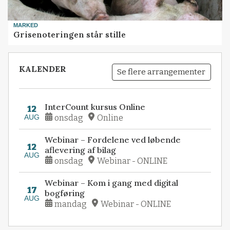
MARKED
Grisenoteringen står stille
KALENDER
Se flere arrangementer
InterCount kursus Online
12
AUG
onsdag
Online
Webinar – Fordelene ved løbende
12
aflevering af bilag
AUG
onsdag
Webinar - ONLINE
Webinar – Kom i gang med digital
17
bogføring
AUG
mandag
Webinar - ONLINE