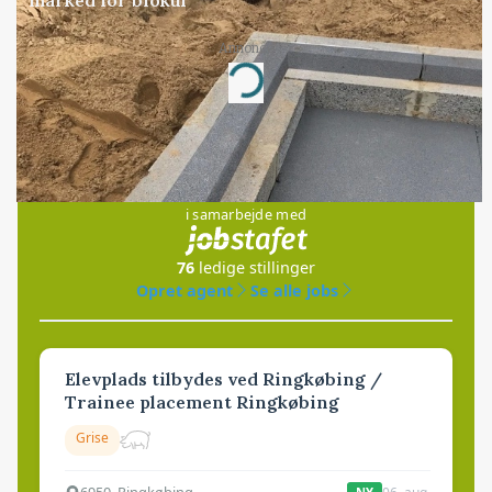
Annonce
Loading...
Jobs
i samarbejde med
76
ledige stillinger
Opret agent
Se alle jobs
Elevplads tilbydes ved Ringkøbing /
Trainee placement Ringkøbing
Grise