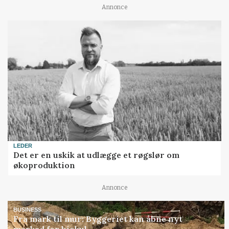
Annonce
LEDER
Det er en uskik at udlægge et røgslør om
økoproduktion
Annonce
BUSINESS
Fra mark til mur: Byggeriet kan åbne nyt
marked for biokul