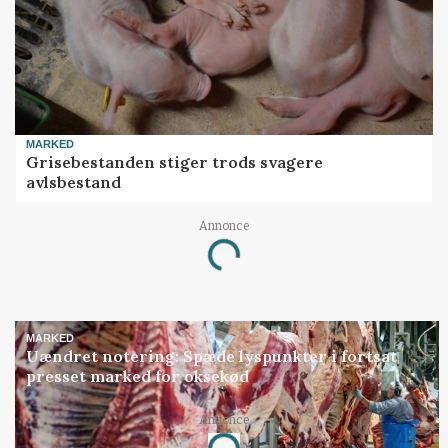
MARKED
Grisebestanden stiger trods svagere
avlsbestand
Annonce
Loading...
MARKED
Uændret notering: Spæde lyspunkter i fortsat
presset marked for oksekød
Annonce