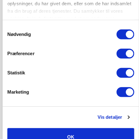
oplysninger, du har givet dem, eller som de har indsamlet
fra din brug af deres tjenester. Du samtykker til vores
cookies, hvis du fortsætter med at anvende vores
hjemmeside.
Samtykkevalg
Nødvendig
MARKEDSFOKUS
Præferencer
Prisgab på 20 kroner pr. kg vokser: Polsk kylling
presser markedet
Statistik
Marketing
Vis detaljer
OK