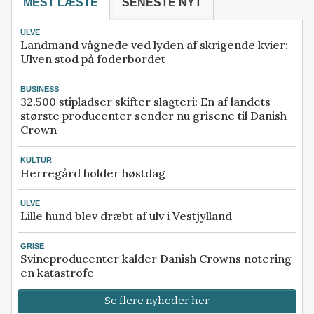
MEST LÆSTE
SENESTE NYT
ULVE
Landmand vågnede ved lyden af skrigende kvier:
Ulven stod på foderbordet
BUSINESS
32.500 stipladser skifter slagteri: En af landets
største producenter sender nu grisene til Danish
Crown
KULTUR
Herregård holder høstdag
ULVE
Lille hund blev dræbt af ulv i Vestjylland
GRISE
Svineproducenter kalder Danish Crowns notering
en katastrofe
Se flere nyheder her