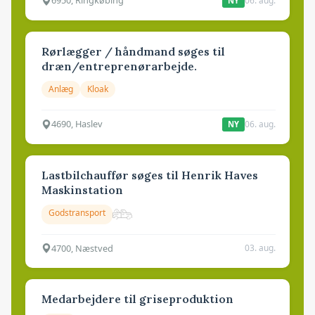
6950, Ringkøbing
06. aug.
NY
Rørlægger / håndmand søges til
dræn/entreprenørarbejde.
Anlæg
Kloak
4690, Haslev
06. aug.
NY
Lastbilchauffør søges til Henrik Haves
Maskinstation
Godstransport
4700, Næstved
03. aug.
Medarbejdere til griseproduktion