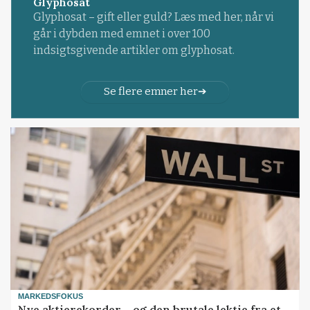
Glyphosat
Glyphosat – gift eller guld? Læs med her, når vi
går i dybden med emnet i over 100
indsigtsgivende artikler om glyphosat.
Se flere emner her
MARKEDSFOKUS
Nye aktierekorder – og den brutale lektie fra et