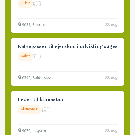
Grise
9681, Ranum
03. aug.
Kalvepasser til ejendom i udvikling søges
Kalve
6392, Bolderslev
03. aug.
Leder til klimastald
Klimastald
9670, Løgstør
03. aug.