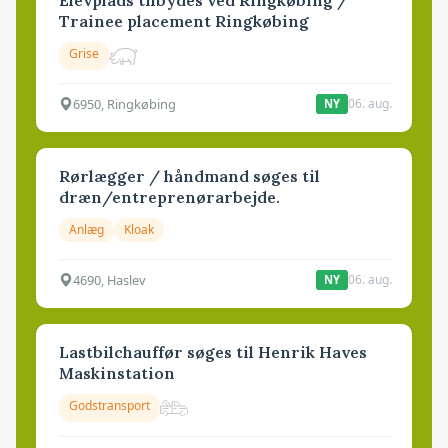
Elevplads tilbydes ved Ringkøbing /
Trainee placement Ringkøbing
Grise
6950, Ringkøbing
06. aug.
NY
Rørlægger / håndmand søges til
dræn/entreprenørarbejde.
Anlæg
Kloak
4690, Haslev
06. aug.
NY
Lastbilchauffør søges til Henrik Haves
Maskinstation
Godstransport