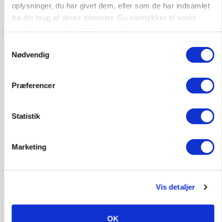
oplysninger, du har givet dem, eller som de har indsamlet
Klimastald
fra din brug af deres tjenester. Du samtykker til vores
cookies, hvis du fortsætter med at anvende vores
hjemmeside.
9670, Løgstør
03. aug.
Samtykkevalg
Nødvendig
Præferencer
Statistik
Marketing
Vis detaljer
LEDER
Befriende, at topredaktør erkender, hun er
blevet klogere. Det kunne vi alle lære af
OK