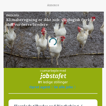
Annonce
ØKOLOGI
Klimaberegning er ikke nok: Økologisk fjerkræ
skal vurderes bredere
Annonce
Loading...
Jobs
i samarbejde med
81
ledige stillinger
Opret agent
Se alle jobs