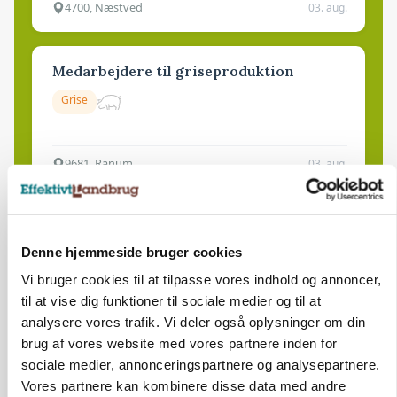
4700, Næstved
03. aug.
Medarbejdere til griseproduktion
Grise
9681, Ranum
03. aug.
Kalvepasser til ejendom i udvikling søges
Denne hjemmeside bruger cookies
Kalve
Vi bruger cookies til at tilpasse vores indhold og annoncer,
til at vise dig funktioner til sociale medier og til at
6392, Bolderslev
03. aug.
analysere vores trafik. Vi deler også oplysninger om din
brug af vores website med vores partnere inden for
sociale medier, annonceringspartnere og analysepartnere.
Leder til klimastald
Vores partnere kan kombinere disse data med andre