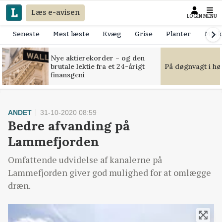
Læs e-avisen
LOGIN
MENU
Seneste
Mest læste
Kvæg
Grise
Planter
Mask
Nye aktierekorder – og den
brutale lektie fra et 24-årigt
På døgnvagt i hø
finansgeni
ANDET
31-10-2020 08:59
Bedre afvanding på
Lammefjorden
Omfattende udvidelse af kanalerne på
Lammefjorden giver god mulighed for at omlægge
dræn.