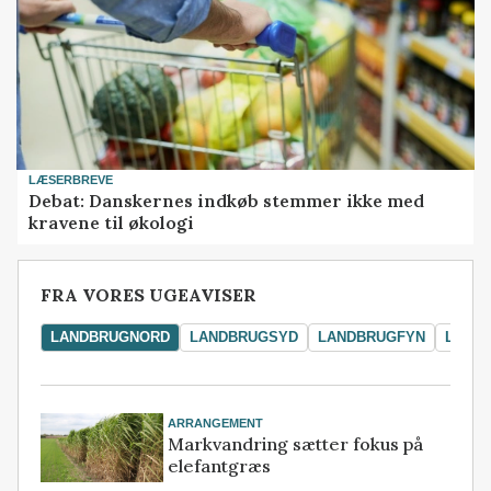
LÆSERBREVE
Debat: Danskernes indkøb stemmer ikke med
kravene til økologi
FRA VORES UGEAVISER
LANDBRUGNORD
LANDBRUGSYD
LANDBRUGFYN
LAND
ARRANGEMENT
Markvandring sætter fokus på
elefantgræs