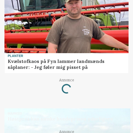
PLANTER
Kvælstofkaos på Fyn lammer landmænds
såplaner: - Jeg føler mig pisset på
Annonce
Loading...
MARKED
Høstpres kan sænke hvedeprisen yderligere
Annonce