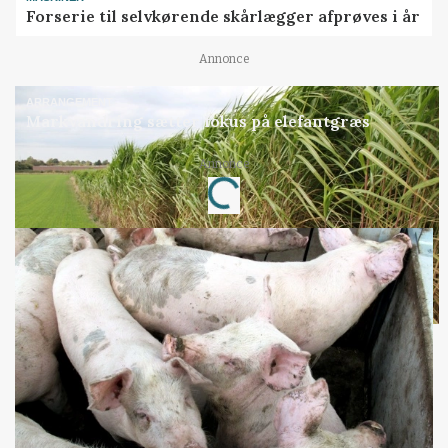
Forserie til selvkørende skårlægger afprøves i år
Annonce
ARRANGEMENT
Markvandring sætter fokus på elefantgræs
Annonce
Loading...