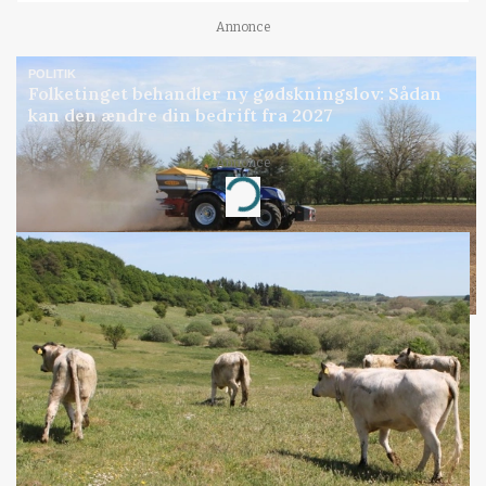
Annonce
POLITIK
Folketinget behandler ny gødskningslov: Sådan
kan den ændre din bedrift fra 2027
Annonce
Loading...