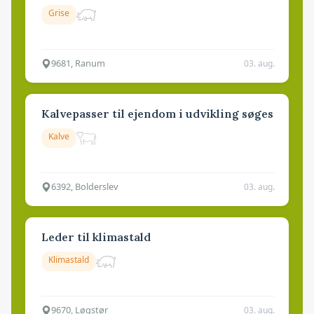
Grise
9681, Ranum
03. aug.
Kalvepasser til ejendom i udvikling søges
Kalve
6392, Bolderslev
03. aug.
Leder til klimastald
Klimastald
9670, Løgstør
03. aug.