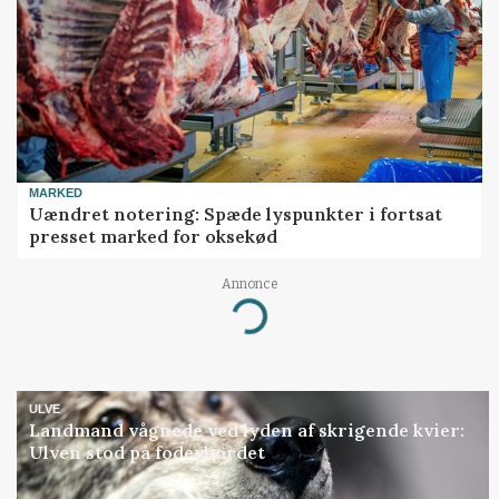
MARKED
Uændret notering: Spæde lyspunkter i fortsat
presset marked for oksekød
Annonce
Loading...
ULVE
Landmand vågnede ved lyden af skrigende kvier:
Ulven stod på foderbordet