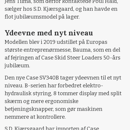
Jens Tilma, som derfor kontaktede Poul Hald,
sælger hos S.D. Kjærsgaard, og han havde en
flot jubilæumsmodel på lager.
Ydeevne med nyt niveau
Modellen blev i 2019 udstillet på Europas
største entreprenørmesse, Bauma, som en del
af fejringen af Case Skid Steer Loaders 50-års
jubilæum.
Den nye Case SV340B tager ydeevnen til et nyt
niveau. B-serien har forbedret elektro-
hydraulisk styring, 8 tommer display med split
skærm og mere ergonomiske
betjeningsknapper, som gør maskinen
nemmere at kontrollere.
S.D. Kjærsgaard har importen af Case