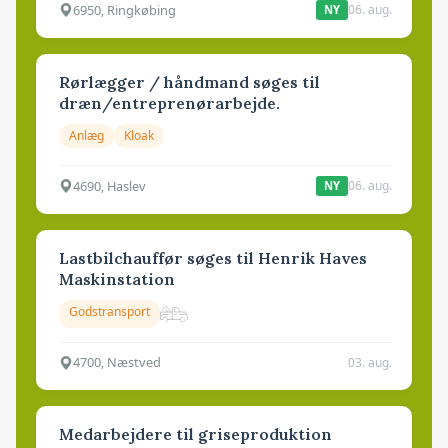
6950, Ringkøbing
06. aug.
NY
Rørlægger / håndmand søges til
dræn/entreprenørarbejde.
Anlæg
Kloak
4690, Haslev
06. aug.
NY
Lastbilchauffør søges til Henrik Haves
Maskinstation
Godstransport
4700, Næstved
03. aug.
Medarbejdere til griseproduktion