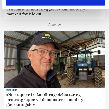
BUSINESS
Fra mark til mur: Byggeriet kan åbne nyt
marked for biokul
Annonce
POLITIK
»Nu stopper I«: Landbrugsdebattør og
protestgruppe vil demonstrere mod ny
gødskningslov