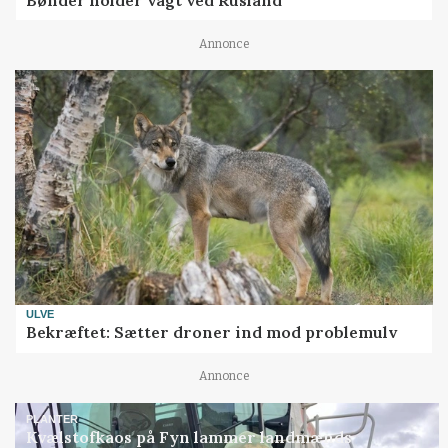
Bønder holder vagt ved Rusland
Annonce
ULVE
Bekræftet: Sætter droner ind mod problemulv
Annonce
PLANTER
Kvælstofkaos på Fyn lammer landmænds