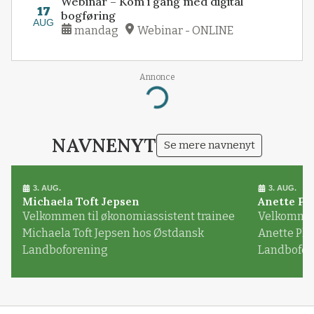
Webinar – Kom i gang med digital
17
bogføring
AUG
mandag
Webinar - ONLINE
Annonce
Loading...
NAVNENYT
Se mere navnenyt
3. AUG.
3. AUG.
Michaela Toft Jepsen
Anette Pl
Velkommen til økonomiassistent trainee
Velkommen 
Michaela Toft Jepsen hos Østdansk
Anette Pl
Landboforening
Landbofor