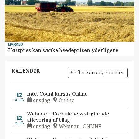
MARKED
Høstpres kan sænke hvedeprisen yderligere
KALENDER
Se flere arrangementer
InterCount kursus Online
12
AUG
onsdag
Online
Webinar – Fordelene ved løbende
12
aflevering af bilag
AUG
onsdag
Webinar - ONLINE