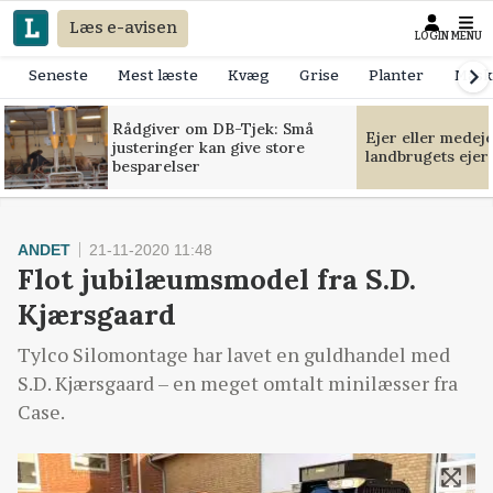
Læs e-avisen
LOGIN
MENU
Seneste
Mest læste
Kvæg
Grise
Planter
Mask
Rådgiver om DB-Tjek: Små
Ejer eller medej
justeringer kan give store
landbrugets ejer
besparelser
ANDET
21-11-2020 11:48
Flot jubilæumsmodel fra S.D.
Kjærsgaard
Tylco Silomontage har lavet en guldhandel med
S.D. Kjærsgaard – en meget omtalt minilæsser fra
Case.