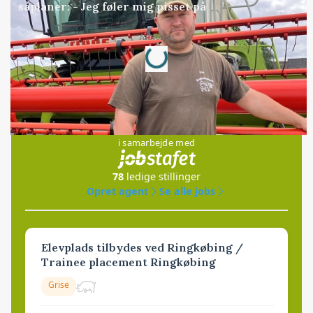
såplaner: - Jeg føler mig pisset på
Loading...
Annonce
Jobs
i samarbejde med
78
ledige stillinger
Opret agent
Se alle jobs
Elevplads tilbydes ved Ringkøbing /
Trainee placement Ringkøbing
Grise