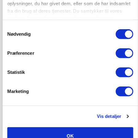
oplysninger, du har givet dem, eller som de har indsamlet
fra din brug af deres tjenester. Du samtykker til vores
BUSINESS
cookies, hvis du fortsætter med at anvende vores
Ejer eller medejer? Nyt tv-format udfordrer
landbrugets ejerstruktur
hjemmeside.
Samtykkevalg
Nødvendig
Annonce
Loading...
Præferencer
Statistik
Marketing
Vis detaljer
OK