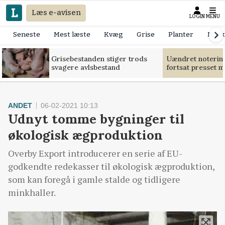
Læs e-avisen
LOGIN
MENU
Seneste
Mest læste
Kvæg
Grise
Planter
Mask
Grisebestanden stiger trods
Uændret notering
svagere avlsbestand
fortsat presset 
ANDET
06-02-2021 10:13
Udnyt tomme bygninger til
økologisk ægproduktion
Overby Export introducerer en serie af EU-
godkendte redekasser til økologisk ægproduktion,
som kan foregå i gamle stalde og tidligere
minkhaller.