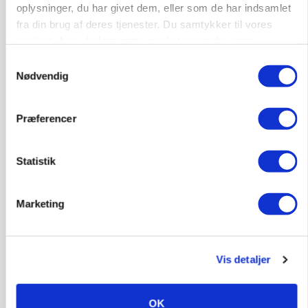
oplysninger, du har givet dem, eller som de har indsamlet
fra din brug af deres tjenester. Du samtykker til vores
cookies, hvis du fortsætter med at anvende vores
PLANTER
hjemmeside.
Før såmaskinen kører: Her er efterårets største
Samtykkevalg
skadedyrsrisici
Nødvendig
Præferencer
Statistik
Marketing
Vis detaljer
MARKED
Grisebestanden stiger trods svagere
avlsbestand
OK