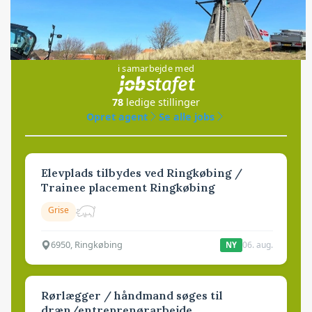
Jobs
i samarbejde med
78
ledige stillinger
Opret agent
Se alle jobs
Elevplads tilbydes ved Ringkøbing /
Trainee placement Ringkøbing
Grise
6950, Ringkøbing
06. aug.
NY
Rørlægger / håndmand søges til
dræn/entreprenørarbejde.