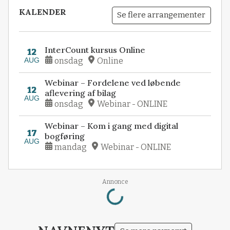
KALENDER
Se flere arrangementer
InterCount kursus Online
12
AUG
onsdag
Online
Webinar – Fordelene ved løbende
12
aflevering af bilag
AUG
onsdag
Webinar - ONLINE
Webinar – Kom i gang med digital
17
bogføring
AUG
mandag
Webinar - ONLINE
Loading...
Annonce