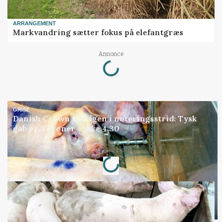
ARRANGEMENT
Markvandring sætter fokus på elefantgræs
Loading...
Annonce
GRISE
Danish Crown slår igen i noteringsstrid: Tysk
gab er 3 kroner – ikke 4,30
Loading...
Annonce