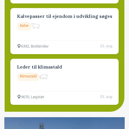
Kalvepasser til ejendom i udvikling søges
Kalve
6392, Bolderslev
03. aug.
Leder til klimastald
Klimastald
9670, Løgstør
03. aug.