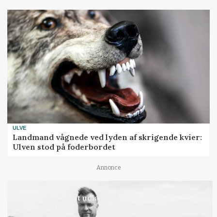
ULVE
Landmand vågnede ved lyden af skrigende kvier:
Ulven stod på foderbordet
Annonce
LEDER
Det er en uskik at udlægge et røgslør om
økoproduktion