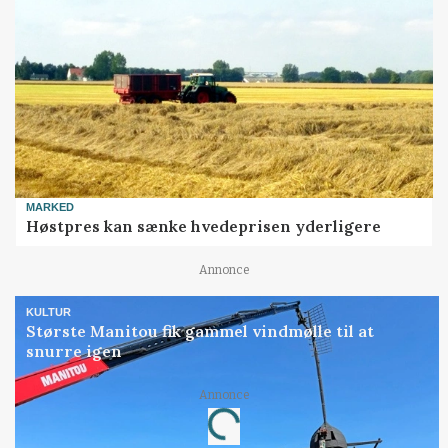
MARKED
Høstpres kan sænke hvedeprisen yderligere
Annonce
KULTUR
Største Manitou fik gammel vindmølle til at
snurre igen
Annonce
Loading...