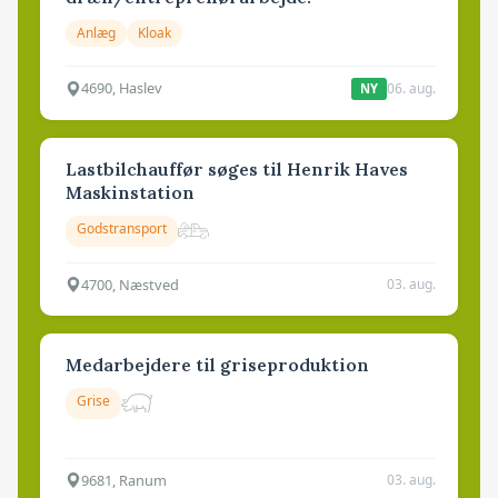
Anlæg
Kloak
4690, Haslev
06. aug.
NY
Lastbilchauffør søges til Henrik Haves
Maskinstation
Godstransport
4700, Næstved
03. aug.
Medarbejdere til griseproduktion
Grise
9681, Ranum
03. aug.