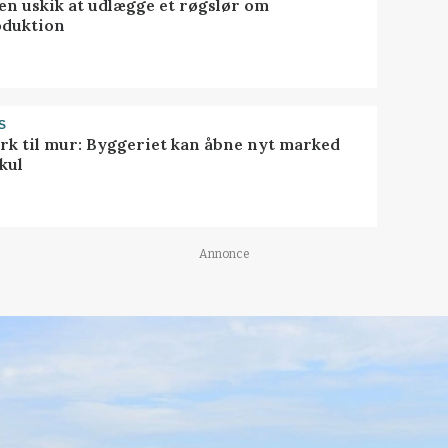
 en uskik at udlægge et røgslør om
oduktion
S
rk til mur: Byggeriet kan åbne nyt marked
kul
Annonce