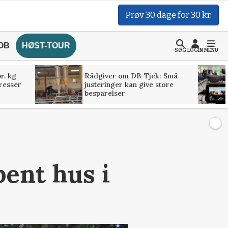
Prøv 30 dage for 30 kr.
OB
HØST-TOUR
SØG
LOGIN
MENU
r. kg
Rådgiver om DB-Tjek: Små
presser
justeringer kan give store
besparelser
bent hus i