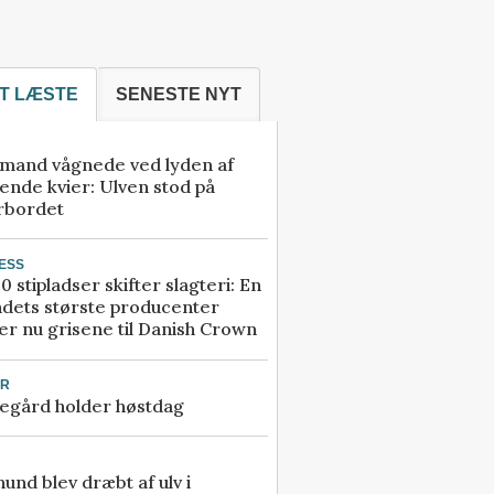
T LÆSTE
SENESTE NYT
mand vågnede ved lyden af
ende kvier: Ulven stod på
rbordet
ESS
0 stipladser skifter slagteri: En
ndets største producenter
r nu grisene til Danish Crown
UR
egård holder høstdag
 hund blev dræbt af ulv i