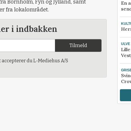
ra Bornholm, Fyn og Jylland, samt
En a
send
er fra lokalområdet.
KULT
der i indbakken
Her
ULVE
Tilmeld
Lill
Vest
t accepterer du L-Mediehus A/S
GRIS
Svin
Crow