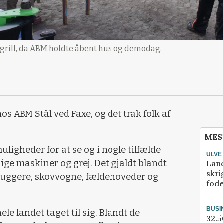
 grill, da ABM holdte åbent hus og demodag.
os ABM Stål ved Faxe, og det trak folk af
MES
ligheder for at se og i nogle tilfælde
ULVE
ige maskiner og grej. Det gjaldt blandt
Lan
skri
huggere, skovvogne, fældehoveder og
fod
BUSI
le landet taget til sig. Blandt de
32.5