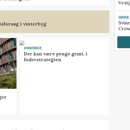
Vestj
GRISE
Svin
tsforsøg i vinterbyg
Crow
ANNONCE
Der kan være penge gemt, i
foderstrategien
ger