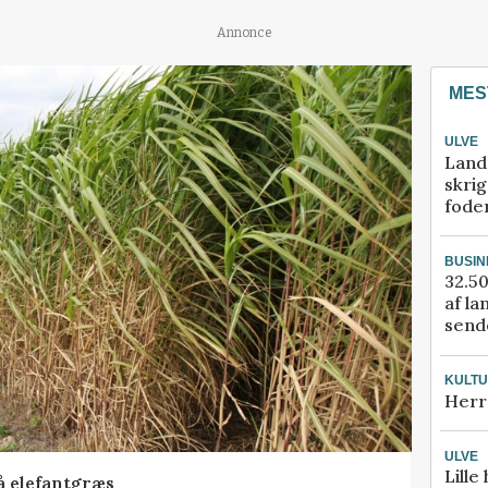
Annonce
MES
ULVE
Land
skrig
fode
BUSIN
32.50
af la
sende
KULT
Herr
ULVE
Lille
å elefantgræs