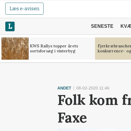
Læs e-avisen
SENESTE
KV
KWS Rallys topper årets
Fjerkræbranchen:
sortsforsøg i vinterbyg
konkurrence- og
ANDET
08-02-2020 11:46
Folk kom fr
Faxe