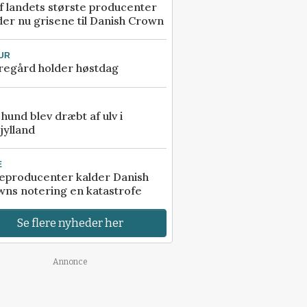
f landets største producenter
er nu grisene til Danish Crown
UR
regård holder høstdag
e hund blev dræbt af ulv i
jylland
E
eproducenter kalder Danish
ns notering en katastrofe
Se flere nyheder her
Annonce