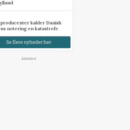
ylland
eproducenter kalder Danish
ns notering en katastrofe
Se flere nyheder her
Annonce