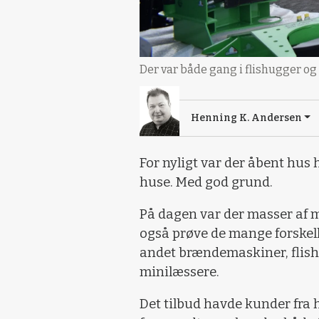
Der var både gang i flishugger og
Henning K. Andersen
For nyligt var der åbent hus h
huse. Med god grund.
På dagen var der masser af mu
også prøve de mange forskell
andet brændemaskiner, flis
minilæssere.
Det tilbud havde kunder fra he