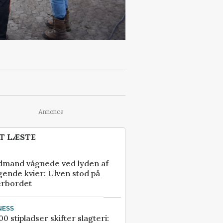
Annonce
T LÆSTE
dmand vågnede ved lyden af
gende kvier: Ulven stod på
erbordet
NESS
00 stipladser skifter slagteri: