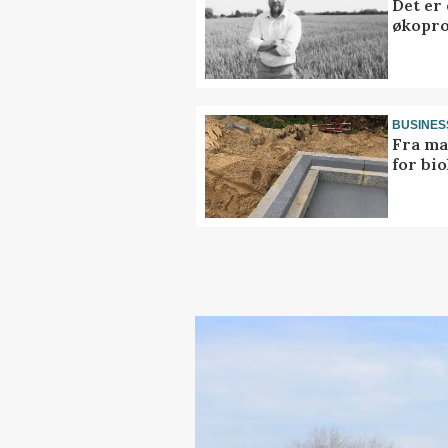
Det er
økopr
BUSINES
Fra ma
for bio