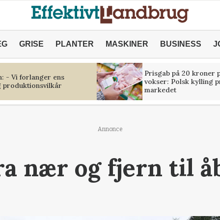
ÆG
GRISE
PLANTER
MASKINER
BUSINESS
J
Prisgab på 20 kroner p
 - Vi forlanger ens
vokser: Polsk kylling 
 produktionsvilkår
markedet
Annonce
a nær og fjern til å