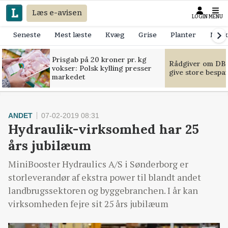
Læs e-avisen
LOGIN
MENU
Seneste
Mest læste
Kvæg
Grise
Planter
Mask
Prisgab på 20 kroner pr. kg
Rådgiver om DB-
vokser: Polsk kylling presser
give store bespa
markedet
ANDET
07-02-2019 08:31
Hydraulik-virksomhed har 25
års jubilæum
MiniBooster Hydraulics A/S i Sønderborg er
storleverandør af ekstra power til blandt andet
landbrugssektoren og byggebranchen. I år kan
virksomheden fejre sit 25 års jubilæum