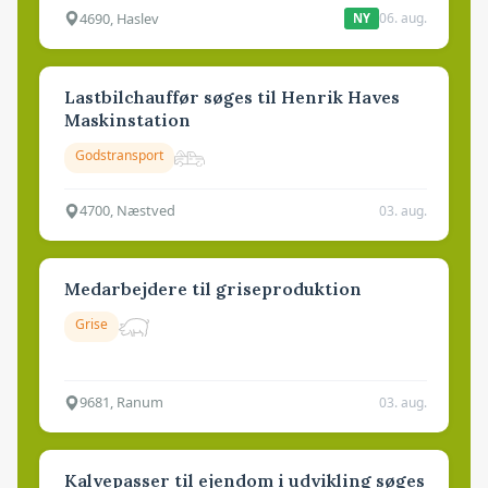
4690, Haslev
06. aug.
NY
Lastbilchauffør søges til Henrik Haves
Maskinstation
Godstransport
4700, Næstved
03. aug.
Medarbejdere til griseproduktion
Grise
9681, Ranum
03. aug.
Kalvepasser til ejendom i udvikling søges