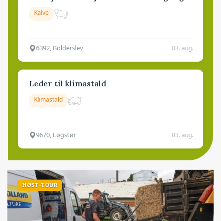
Kalve
6392, Bolderslev
03. aug.
Leder til klimastald
Klimastald
9670, Løgstør
03. aug.
HØST-TOUR