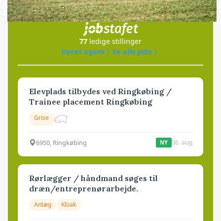
Jobs
i samarbejde med
77
ledige stillinger
Opret agent
Se alle jobs
Elevplads tilbydes ved Ringkøbing /
Trainee placement Ringkøbing
Grise
6950, Ringkøbing
06. aug.
NY
Rørlægger / håndmand søges til
dræn/entreprenørarbejde.
Anlæg
Kloak