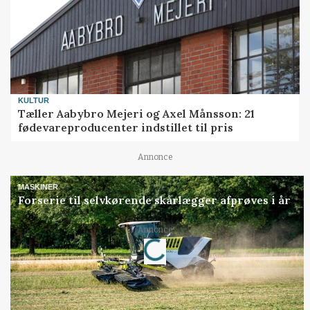
KULTUR
Tæller Aabybro Mejeri og Axel Månsson: 21
fødevareproducenter indstillet til pris
Annonce
MASKINER
Forserie til selvkørende skårlægger afprøves i år
Loading...
Annonce