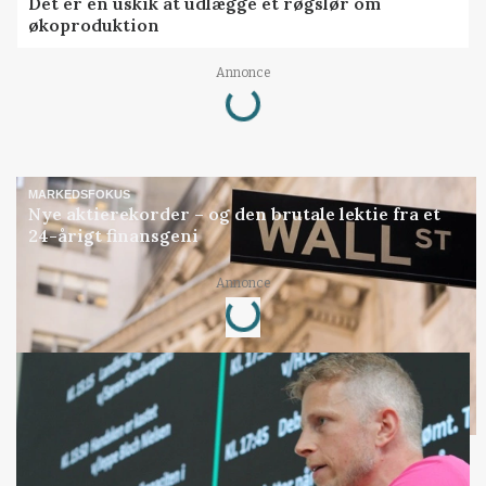
Det er en uskik at udlægge et røgslør om
økoproduktion
Annonce
Loading...
MARKEDSFOKUS
Nye aktierekorder – og den brutale lektie fra et
24-årigt finansgeni
Annonce
Loading...