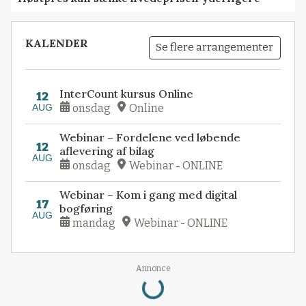
KALENDER
Se flere arrangementer
InterCount kursus Online
12
AUG
onsdag
Online
Webinar – Fordelene ved løbende
12
aflevering af bilag
AUG
onsdag
Webinar - ONLINE
Webinar – Kom i gang med digital
17
bogføring
AUG
mandag
Webinar - ONLINE
Annonce
Loading...