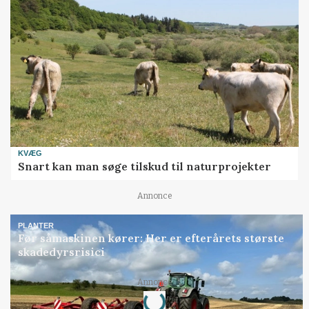
KVÆG
Snart kan man søge tilskud til naturprojekter
Annonce
PLANTER
Før såmaskinen kører: Her er efterårets største
skadedyrsrisici
Annonce
Loading...