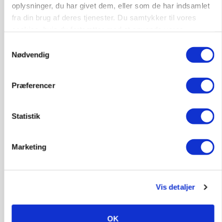
MARKEDSFOKUS
oplysninger, du har givet dem, eller som de har indsamlet
Prisgab på 20 kroner pr. kg vokser: Polsk kylling
fra din brug af deres tjenester. Du samtykker til vores
presser markedet
cookies, hvis du fortsætter med at anvende vores
hjemmeside.
Samtykkevalg
Nødvendig
Præferencer
Statistik
Marketing
GRISE
Rådgiver om DB-Tjek: Små justeringer kan give
store besparelser
Vis detaljer
Annonce
Loading...
OK