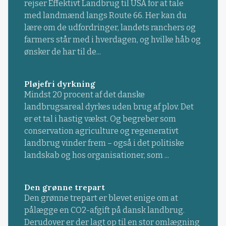
rejser Effektivt Landbrug til USA for at tale
med landmænd langs Route 66. Her kan du
lære om de udfordringer, landets ranchers og
farmers står med i hverdagen, og hvilke håb og
ønsker de har til de...
Pløjefri dyrkning
Mindst 20 procent af det danske
landbrugsareal dyrkes uden brug af plov. Det
er et tal i hastig vækst. Og begreber som
conservation agriculture og regenerativt
landbrug vinder frem – også i det politiske
landskab og hos organisationer, som ...
Den grønne trepart
Den grønne trepart er blevet enige om at
pålægge en CO2-afgift på dansk landbrug.
Derudover er der lagt op til en stor omlægning