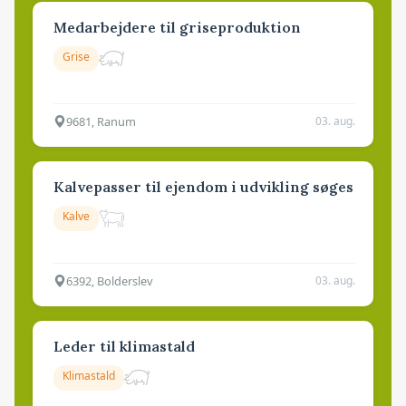
Medarbejdere til griseproduktion
Grise
9681, Ranum
03. aug.
Kalvepasser til ejendom i udvikling søges
Kalve
6392, Bolderslev
03. aug.
Leder til klimastald
Klimastald