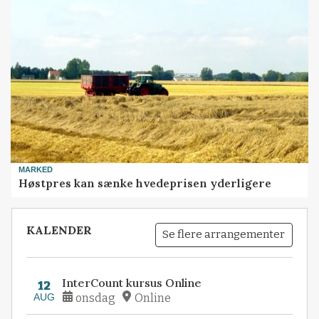
MARKED
Høstpres kan sænke hvedeprisen yderligere
KALENDER
Se flere arrangementer
InterCount kursus Online
12
AUG
onsdag
Online