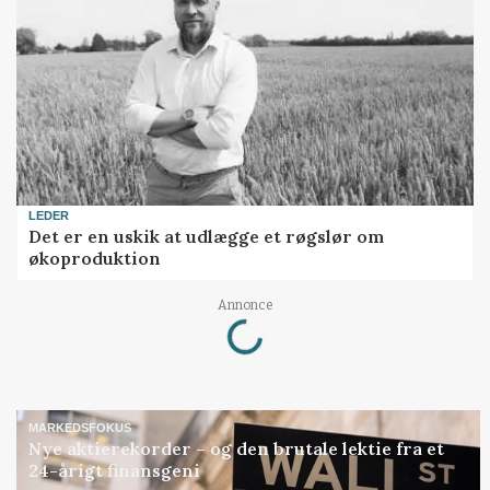
LEDER
Det er en uskik at udlægge et røgslør om
økoproduktion
Loading...
Annonce
MARKEDSFOKUS
Nye aktierekorder – og den brutale lektie fra et
24-årigt finansgeni