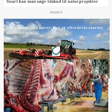
Snart kan man søge tilskud til naturprojekter
Annonce
PLANTER
Før såmaskinen kører: Her er efterårets største
skadedyrsrisici
Loading...
Annonce