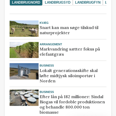
LANDBRUGNORD
LANDBRUGSYD
LANDBRUGFYN
LAND
KVÆG
Snart kan man søge tilskud til
naturprojekter
ARRANGEMENT
Markvandring sætter fokus på
elefantgræs
BUSINESS
Lokalt generationsskifte skal
løfte midtjysk siloimportør i
Norden
BUSINESS
Efter lån på 182 millioner: Sindal
Biogas vil fordoble produktionen
og behandle 800.000 ton
biomasse