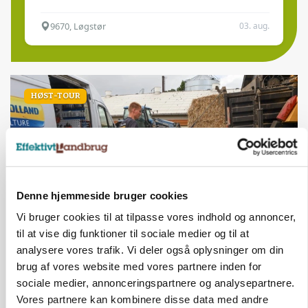
9670, Løgstør
03. aug.
HØST-TOUR
Denne hjemmeside bruger cookies
Vi bruger cookies til at tilpasse vores indhold og annoncer,
til at vise dig funktioner til sociale medier og til at
PLANTER
analysere vores trafik. Vi deler også oplysninger om din
18 montører står klar i høsten: Sådan holder PN
brug af vores website med vores partnere inden for
Maskiner landmænd i gang
sociale medier, annonceringspartnere og analysepartnere.
Vores partnere kan kombinere disse data med andre