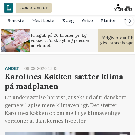
Læs e-avisen
LOGIN
MENU
Seneste
Mest læste
Kvæg
Grise
Planter
Mask
Prisgab på 20 kroner pr. kg
Rådgiver om DB-
vokser: Polsk kylling presser
give store bespa
markedet
ANDET
06-09-2020 13:08
Karolines Køkken sætter klima
på madplanen
En undersøgelse har vist, at seks ud af ti danskere
gerne vil spise mere klimavenligt. Det støtter
Karolines Køkken op om med nye klimavenlige
versioner af danskernes livretter.