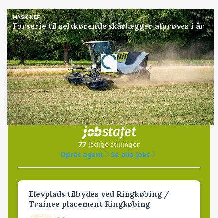
MASKINER
Forserie til selvkørende skårlægger afprøves i år
Loading...
Annonce
Jobs
i samarbejde med
77
ledige stillinger
Opret agent
Se alle jobs
Elevplads tilbydes ved Ringkøbing /
Trainee placement Ringkøbing