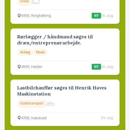
Grise
6950, Ringkøbing
06. aug.
NY
Rørlægger / håndmand søges til
dræn/entreprenørarbejde.
Anlæg
Kloak
4690, Haslev
06. aug.
NY
Lastbilchauffør søges til Henrik Haves
Maskinstation
Godstransport
4700, Næstved
03. aug.