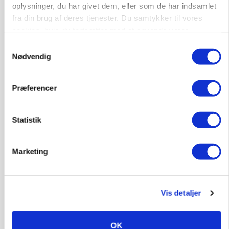
oplysninger, du har givet dem, eller som de har indsamlet
fra din brug af deres tjenester. Du samtykker til vores
cookies, hvis du fortsætter med at anvende vores
hjemmeside.
Samtykkevalg
Nødvendig
Præferencer
MARKEDSFOKUS
Statistik
Prisgab på 20 kroner pr. kg vokser: Polsk kylling
presser markedet
Marketing
Vis detaljer
OK