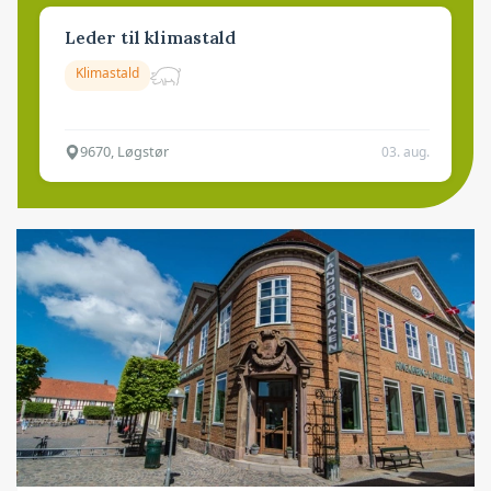
Leder til klimastald
Klimastald
9670, Løgstør
03. aug.