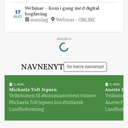
Webinar – Kom i gang med digital
17
bogføring
AUG
mandag
Webinar - ONLINE
Annonce
Loading...
NAVNENYT
Se mere navnenyt
3. AUG.
3. AUG.
Michaela Toft Jepsen
Anette Pl
Velkommen til økonomiassistent trainee
Velkommen 
Michaela Toft Jepsen hos Østdansk
Anette Pl
Landboforening
Landbofor