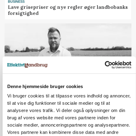
BUSINESS
Lave grisepriser og nye regler øger landbobanks
forsigtighed
Denne hjemmeside bruger cookies
Vi bruger cookies til at tilpasse vores indhold og annoncer,
LEDER
Det er en uskik at udlægge et røgslør om
til at vise dig funktioner til sociale medier og til at
økoproduktion
analysere vores trafik. Vi deler også oplysninger om din
brug af vores website med vores partnere inden for
sociale medier, annonceringspartnere og analysepartnere.
HØST-TOUR
Vores partnere kan kombinere disse data med andre