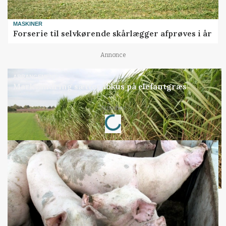
MASKINER
Forserie til selvkørende skårlægger afprøves i år
Annonce
ARRANGEMENT
Markvandring sætter fokus på elefantgræs
Annonce
Loading...