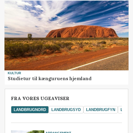
KULTUR
Studietur til kænguruens hjemland
FRA VORES UGEAVISER
LANDBRUGNORD
LANDBRUGSYD
LANDBRUGFYN
LAND