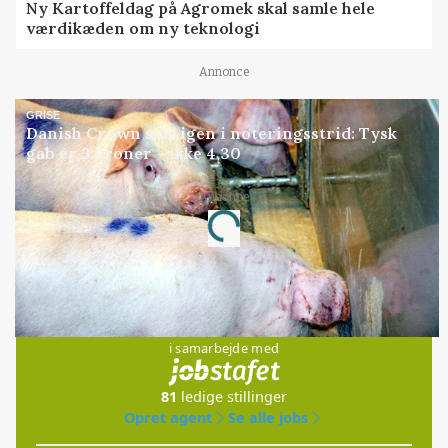
Ny Kartoffeldag på Agromek skal samle hele
værdikæden om ny teknologi
Annonce
GRISE
Danish Crown slår igen i noteringsstrid: Tysk
gab er 3 kroner – ikke 4,30
Annonce
Loading...
Jobs
i samarbejde med
81
ledige stillinger
Opret agent
Se alle jobs