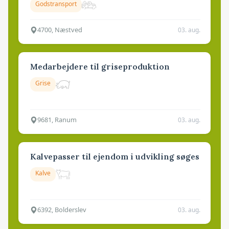
Godstransport
4700, Næstved
03. aug.
Medarbejdere til griseproduktion
Grise
9681, Ranum
03. aug.
Kalvepasser til ejendom i udvikling søges
Kalve
6392, Bolderslev
03. aug.