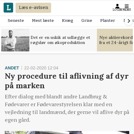
Læs e-avisen
LOGIN
MENU
Seneste
Mest læste
Kvæg
Grise
Planter
Mask
Det er en uskik at udlægge et
Nye aktierekorde
røgslør om økoproduktion
fra et 24-årigt f
ANDET
22-02-2020 12:04
Ny procedure til aflivning af dyr
på marken
Efter dialog med blandt andre Landbrug &
Fødevarer er Fødevarestyrelsen klar med en
vejledning til landmænd, der gerne vil aflive dyr på
egen gård.