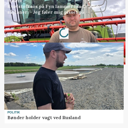
PLANTER
Kvælstofkaos på Fyn lammer landmænds
såplaner: - Jeg føler mig pisset på
Annonce
Loading...
POLITIK
Bønder holder vagt ved Rusland