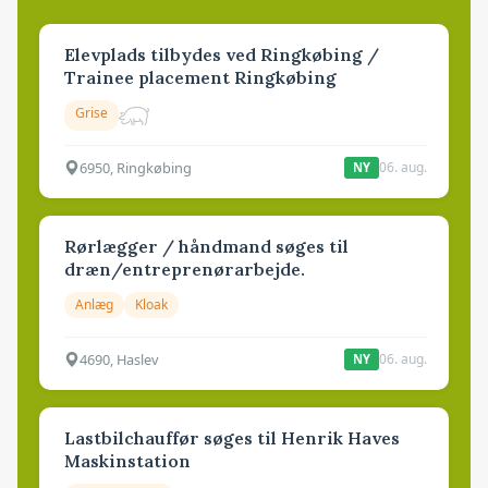
Elevplads tilbydes ved Ringkøbing /
Trainee placement Ringkøbing
Grise
6950, Ringkøbing
06. aug.
NY
Rørlægger / håndmand søges til
dræn/entreprenørarbejde.
Anlæg
Kloak
4690, Haslev
06. aug.
NY
Lastbilchauffør søges til Henrik Haves
Maskinstation