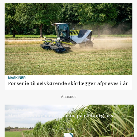
MASKINER
Forserie til selvkørende skårlægger afprøves i år
Annonce
ARRANGEMENT
Markvandring sætter fokus på elefantgræs
Loading...
Annonce