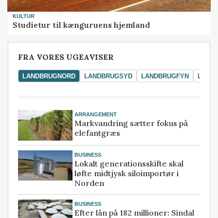
KULTUR
Studietur til kænguruens hjemland
FRA VORES UGEAVISER
LANDBRUGNORD
LANDBRUGSYD
LANDBRUGFYN
LAND
ARRANGEMENT
Markvandring sætter fokus på
elefantgræs
BUSINESS
Lokalt generationsskifte skal
løfte midtjysk siloimportør i
Norden
BUSINESS
Efter lån på 182 millioner: Sindal