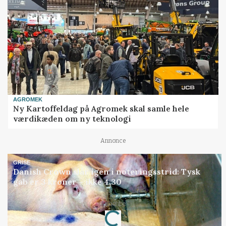
AGROMEK
Ny Kartoffeldag på Agromek skal samle hele
værdikæden om ny teknologi
Annonce
GRISE
Danish Crown slår igen i noteringsstrid: Tysk
gab er 3 kroner – ikke 4,30
Annonce
Loading...