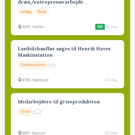
dræn/entreprenørarbejde.
Anlæg
Kloak
4690, Haslev
06. aug.
NY
Lastbilchauffør søges til Henrik Haves
Maskinstation
Godstransport
4700, Næstved
03. aug.
Medarbejdere til griseproduktion
Grise
9681, Ranum
03. aug.