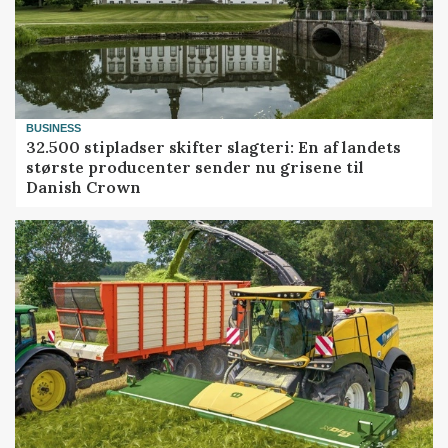
BUSINESS
32.500 stipladser skifter slagteri: En af landets
største producenter sender nu grisene til
Danish Crown