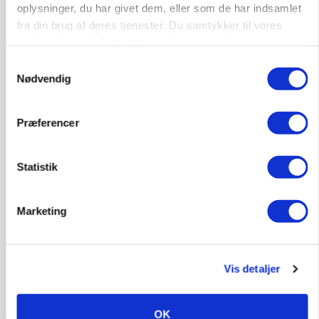
oplysninger, du har givet dem, eller som de har indsamlet
fra din brug af deres tjenester. Du samtykker til vores
cookies, hvis du fortsætter med at anvende vores
hjemmeside.
Samtykkevalg
Nødvendig
Præferencer
BUSINESS
Lave grisepriser og nye regler øger landbobanks
Statistik
forsigtighed
Marketing
Vis detaljer
OK