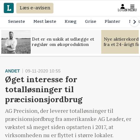
Læs e-avisen
LOGIN
MENU
Seneste
Mest læste
Kvæg
Grise
Planter
Mask
Det er en uskik at udlægge et
Nye aktierekorde
røgslør om økoproduktion
fra et 24-årigt f
ANDET
09-11-2020 10:55
Øget interesse for
totalløsninger til
præcisionsjordbrug
AG Precision, der leverer totalløsninger til
præcisionsjordbrug fra amerikanske AG Leader, er
vækstet så meget siden opstarten i 2017, at
virksomheden nu er flyttet i større lokaler.