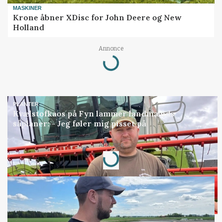
MASKINER
Krone åbner XDisc for John Deere og New
Holland
Loading...
Annonce
PLANTER
Kvælstofkaos på Fyn lammer landmænds
såplaner: - Jeg føler mig pisset på
Loading...
Annonce