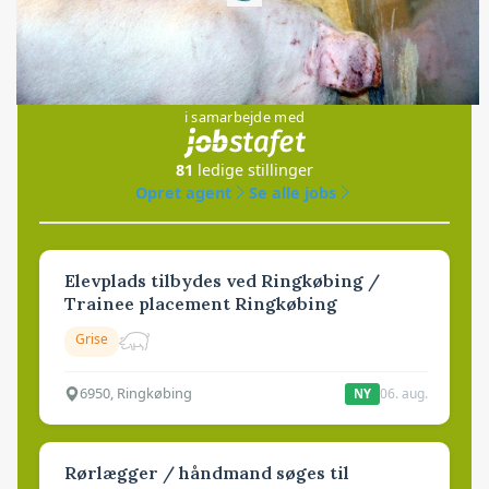
Jobs
i samarbejde med
81
ledige stillinger
Opret agent
Se alle jobs
Elevplads tilbydes ved Ringkøbing /
Trainee placement Ringkøbing
Grise
6950, Ringkøbing
06. aug.
NY
Rørlægger / håndmand søges til