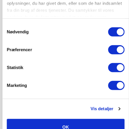
oplysninger, du har givet dem, eller som de har indsamlet
landbrugets ejerstruktur
fra din brug af deres tjenester. Du samtykker til vores
Annonce
cookies, hvis du fortsætter med at anvende vores
hjemmeside.
Samtykkevalg
MARKED
Nødvendig
Russisk mælkepris dykker 23 procent
Annonce
Loading...
Præferencer
Statistik
Marketing
Vis detaljer
OK