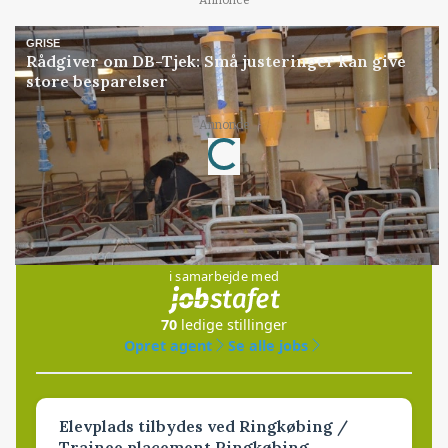
GRISE
Rådgiver om DB-Tjek: Små justeringer kan give
store besparelser
Loading...
Annonce
Jobs
i samarbejde med
70
ledige stillinger
Opret agent
Se alle jobs
Elevplads tilbydes ved Ringkøbing /
Trainee placement Ringkøbing