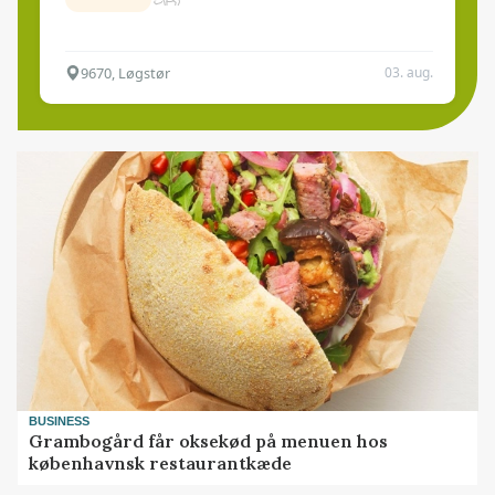
9670, Løgstør
03. aug.
BUSINESS
Grambogård får oksekød på menuen hos
københavnsk restaurantkæde