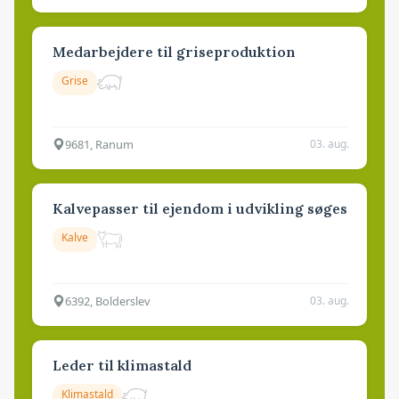
Medarbejdere til griseproduktion
Grise
9681, Ranum
03. aug.
Kalvepasser til ejendom i udvikling søges
Kalve
6392, Bolderslev
03. aug.
Leder til klimastald
Klimastald