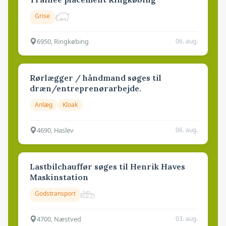
Grise
6950, Ringkøbing
06. aug.
Rørlægger / håndmand søges til
dræn/entreprenørarbejde.
Anlæg
Kloak
4690, Haslev
06. aug.
Lastbilchauffør søges til Henrik Haves
Maskinstation
Godstransport
4700, Næstved
03. aug.