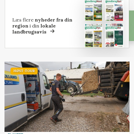
Læs flere
nyheder fra din
region
i din
lokale
landbrugsavis
HØST-TOUR