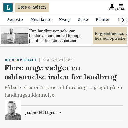
Læs e-avisen
LOGIN
MENU
Seneste
Mest læste
Kvæg
Grise
Planter
Mask
Kun landbruget selv kan
Fugleinfluenza: 
beslutte, om man vil kæmpe
hos europæiske 
juridisk for sin eksistens
ARBEJDSKRAFT
28-03-2024 08:25
Flere unge vælger en
uddannelse inden for landbrug
På bare et år er 30 procent flere unge optaget på en
landbrugsuddannelse.
Jesper Hallgren