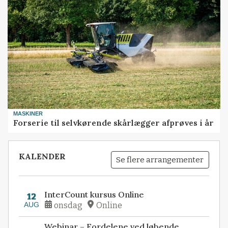
MASKINER
Forserie til selvkørende skårlægger afprøves i år
KALENDER
Se flere arrangementer
InterCount kursus Online
12
AUG
onsdag
Online
Webinar – Fordelene ved løbende