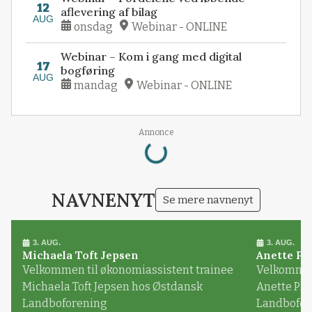
12
aflevering af bilag
AUG
onsdag
Webinar - ONLINE
Webinar – Kom i gang med digital
17
bogføring
AUG
mandag
Webinar - ONLINE
Annonce
Loading...
NAVNENYT
Se mere navnenyt
3. AUG.
3. AUG.
Michaela Toft Jepsen
Anette Pl
Velkommen til økonomiassistent trainee
Velkommen 
Michaela Toft Jepsen hos Østdansk
Anette Pl
Landboforening
Landbofor