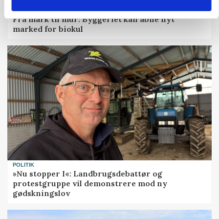
BUSINESS
Fra mark til mur: Byggeriet kan åbne nyt
marked for biokul
POLITIK
»Nu stopper I«: Landbrugsdebattør og
protestgruppe vil demonstrere mod ny
gødskningslov