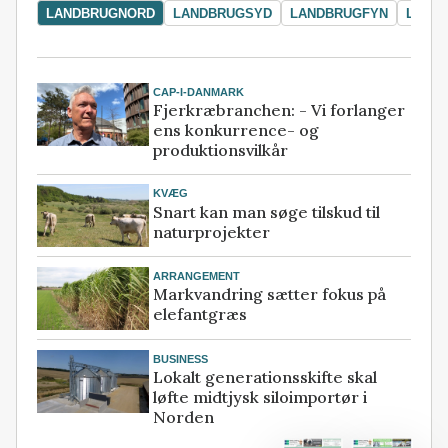
LANDBRUGNORD
LANDBRUGSYD
LANDBRUGFYN
LAND
CAP-I-DANMARK
Fjerkræbranchen: - Vi forlanger
ens konkurrence- og
produktionsvilkår
KVÆG
Snart kan man søge tilskud til
naturprojekter
ARRANGEMENT
Markvandring sætter fokus på
elefantgræs
BUSINESS
Lokalt generationsskifte skal
løfte midtjysk siloimportør i
Norden