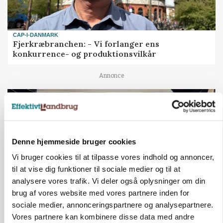
CAP-I-DANMARK
Fjerkræbranchen: - Vi forlanger ens
konkurrence- og produktionsvilkår
Annonce
Denne hjemmeside bruger cookies
Vi bruger cookies til at tilpasse vores indhold og annoncer,
til at vise dig funktioner til sociale medier og til at
analysere vores trafik. Vi deler også oplysninger om din
brug af vores website med vores partnere inden for
sociale medier, annonceringspartnere og analysepartnere.
BUSINESS
Vores partnere kan kombinere disse data med andre
Ejer eller medejer? Nyt tv-format udfordrer