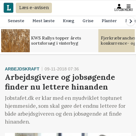
Læs e-avisen
LOGIN
MENU
Seneste
Mest læste
Kvæg
Grise
Planter
Mask
KWS Rallys topper årets
Fjerkræbranchen:
sortsforsøg i vinterbyg
konkurrence- og
ARBEJDSKRAFT
09-11-2018 07:36
Arbejdsgivere og jobsøgende
finder nu lettere hinanden
Jobstafet.dk er klar med en nyudviklet toptunet
hjemmeside, som skal gøre det endnu lettere for
både arbejdsgiveren og den jobsøgende at finde
hinanden.