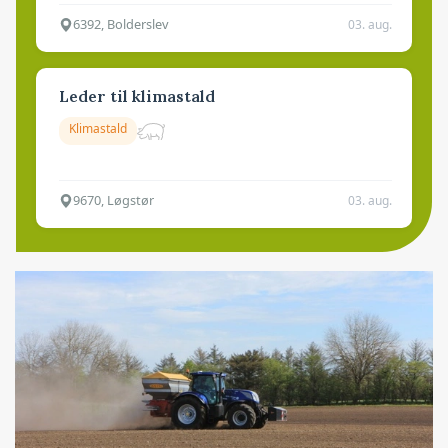
6392, Bolderslev
03. aug.
Leder til klimastald
Klimastald
9670, Løgstør
03. aug.