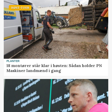
HØST-TOUR
PLANTER
18 montører står klar i høsten: Sådan holder PN
Maskiner landmænd i gang