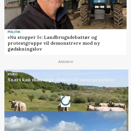
POLITIK
»Nu stopper I«: Landbrugsdebattør og
protestgruppe vil demonstrere mod ny
gødskningslov
Annonce
KVÆG
Snart kan man søge tilskud til naturprojekter
Loading...
Annonce