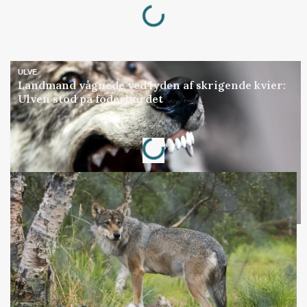
Loading...
ULVE
Landmand vågnede ved lyden af skrigende kvier:
Ulven stod på foderbordet
Loading...
Annonce