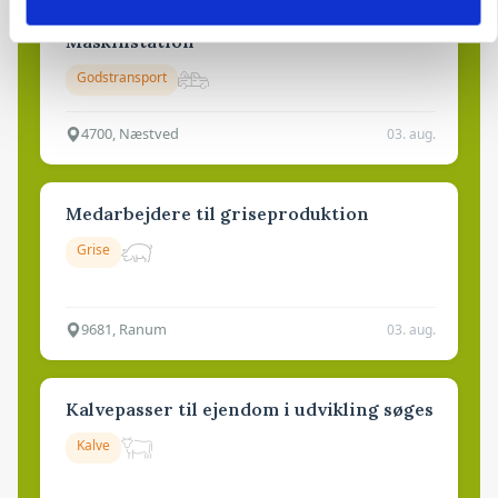
Lastbilchauffør søges til Henrik Haves
Maskinstation
Godstransport
4700, Næstved
03. aug.
Medarbejdere til griseproduktion
Grise
9681, Ranum
03. aug.
Kalvepasser til ejendom i udvikling søges
Kalve