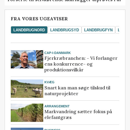
FRA VORES UGEAVISER
LANDBRUGNORD
LANDBRUGSYD
LANDBRUGFYN
LAND
CAP-I-DANMARK
Fjerkræbranchen: - Vi forlanger
ens konkurrence- og
produktionsvilkår
KVÆG
Snart kan man søge tilskud til
naturprojekter
ARRANGEMENT
Markvandring sætter fokus på
elefantgræs