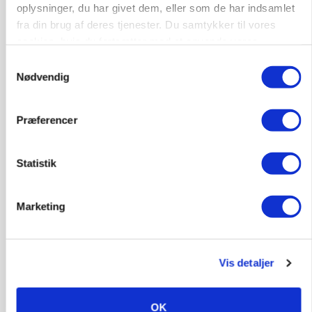
76
ledige stillinger
oplysninger, du har givet dem, eller som de har indsamlet
Opret agent
Se alle jobs
fra din brug af deres tjenester. Du samtykker til vores
cookies, hvis du fortsætter med at anvende vores
hjemmeside.
Samtykkevalg
Nødvendig
Elevplads tilbydes ved Ringkøbing /
Trainee placement Ringkøbing
Grise
Præferencer
6950, Ringkøbing
06. aug.
NY
Statistik
Rørlægger / håndmand søges til
Marketing
dræn/entreprenørarbejde.
Anlæg
Kloak
Vis detaljer
4690, Haslev
06. aug.
NY
OK