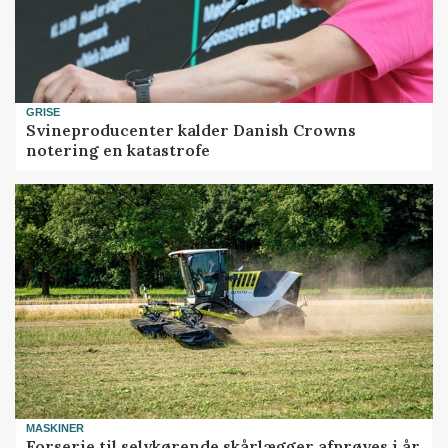
GRISE
Svineproducenter kalder Danish Crowns
notering en katastrofe
MASKINER
Forserie til selvkørende skårlægger afprøves i år