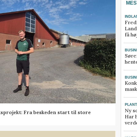
MES
INDLA
Fred
Landm
få hø
BUSIN
Søre
hente
BUSIN
Konk
mask
PLAN
Ny so
projekt: Fra beskeden start til store
Har 
verde