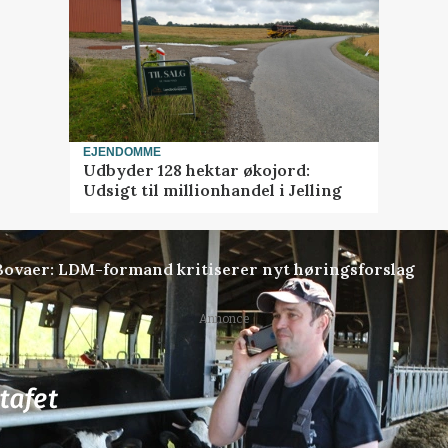
EJENDOMME
Udbyder 128 hektar økojord:
Udsigt til millionhandel i Jelling
 Bovaer: LDM-formand kritiserer nyt høringsforslag
Annonce
80
ledige stillinger