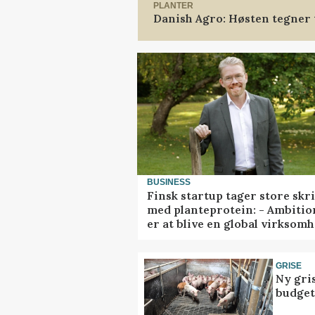
PLANTER
Danish Agro: Høsten tegner t
BUSINESS
Finsk startup tager store skr
med planteprotein: - Ambiti
er at blive en global virksom
GRISE
Ny gri
budget