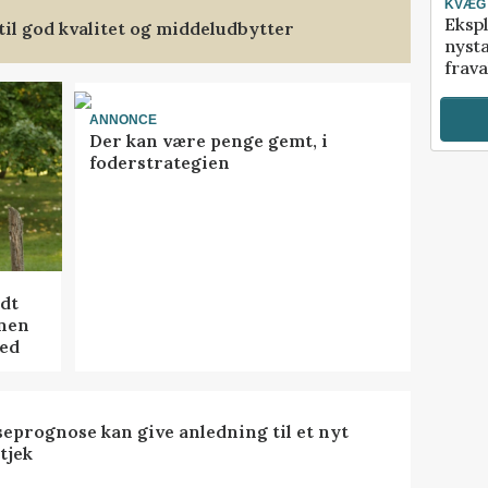
KVÆG
Ekspl
il god kvalitet og middeludbytter
nyst
frava
ANNONCE
Der kan være penge gemt, i
foderstrategien
idt
onen
hed
seprognose kan give anledning til et nyt
tjek