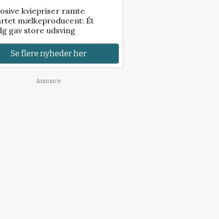
osive kviepriser ramte
artet mælkeproducent: Ét
lg gav store udsving
Se flere nyheder her
Annonce