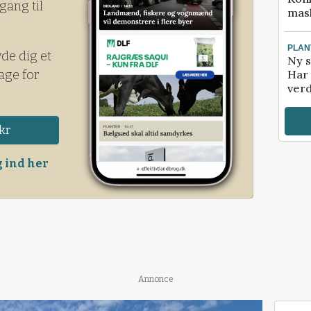
gang til
mask
PLAN
yde dig et
Ny s
age for
Har 
verd
kr
 ind her
Annonce