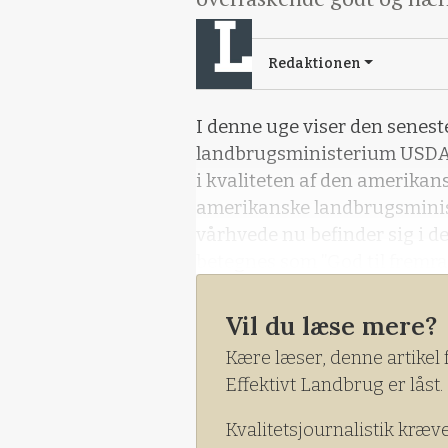
Redaktionen
I denne uge viser den senest
landbrugsministerium USDA,
i kvaliteten af den amerikan
amerikanske landbrugsminis
vårhvede nu befinder sig i de
betegnes som ”God til fremra
en lille fremgang i forhold ti
en uge siden og bedre end de
Vil du læse mere?
det altså stadig langt under 
Kære læser, denne artikel 
for præcis et år siden.
Effektivt Landbrug er låst.
Kvalitetsjournalistik kræv