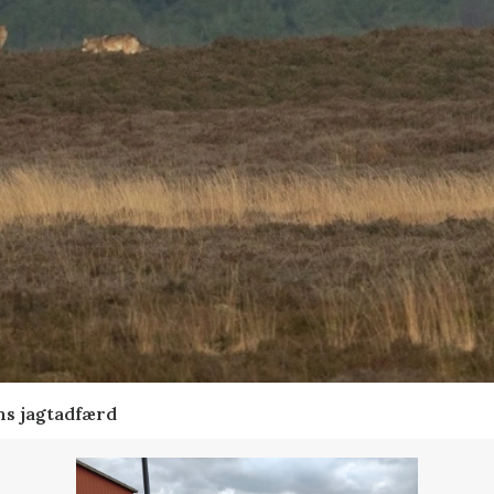
ns jagtadfærd