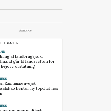
Annonce
T LÆSTE
AND
ning af landbrugsjord:
mand går til landsretten for
å højere erstatning
NESS
en Rasmussen-ejet
selskab henter ny topchef hos
an
NESS
kurs rammer midtjysk