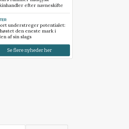
inhandler efter navneskifte
TER
ort understreger potentialet:
høstet den eneste mark i
en af sin slags
Se flere nyheder her