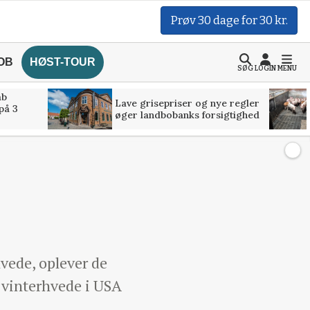
Prøv 30 dage for 30 kr.
OB
HØST-TOUR
SØG
LOGIN
MENU
åb
Lave grisepriser og nye regler
på 3
øger landbobanks forsigtighed
vede, oplever de
 vinterhvede i USA