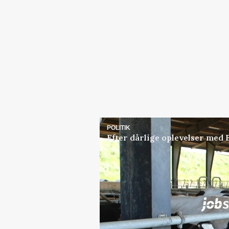
POLITIK
Efter dårlige oplevelser med
Jobs
i samarbejde med