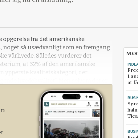
e opgørelse fra det amerikanske
 noget så usædvanligt som en fremgang
MES
ske vårhvede. Således vurderer det
terium, at 32% af den amerikanske
INDL
Fred
n ypperste kvalitetskategori, der
Land
gende hvedekvalitet”. Men selvom det er
at f
l de 31%, der fik dette kvalitetsstempel for
 31% der var forventet i markedet, så er
BUSI
Sør
de 72%, der fik det bedste kvalitetsstempel
halm
fra
Tic
er
BUSI
Kon