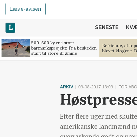
Læs e-avisen
SENESTE
KV
500-600 køer i stort
Befriende, at to
barmarksprojekt: Fra beskeden
blevet klogere. D
start til store drømme
ARKIV
09-08-2017 13:09
FOR AB
Høstpresse
Efter flere uger med skuf
amerikanske landmænd nu 
overraskende godt og nærm