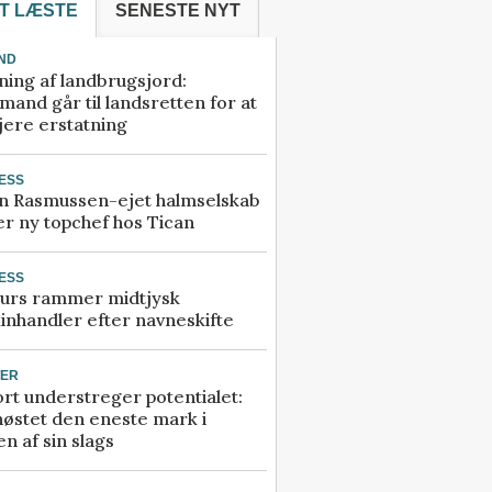
T LÆSTE
SENESTE NYT
ND
ning af landbrugsjord:
and går til landsretten for at
jere erstatning
ESS
n Rasmussen-ejet halmselskab
r ny topchef hos Tican
ESS
urs rammer midtjysk
inhandler efter navneskifte
TER
rt understreger potentialet:
høstet den eneste mark i
n af sin slags