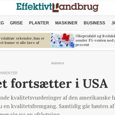
ÆG
GRISE
PLANTER
MASKINER
BUSINESS
J
Olieprisfald og fredsh
predaktør erkender, hun er
sender F5-renten ned 
et kunne vi alle lære af
procent
Annonce
ONNENTER
t fortsætter i USA
fende kvalitetsvurderinger af den amerikanske h
en kvalitetsfremgang. Samtidig går høsten af
er sig nu en afslutning.