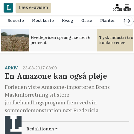
Læs e-avisen
LOGIN
MENU
Seneste
Mest læste
Kvæg
Grise
Planter
Mask
Hvedeprisen sprang næsten 6
Tysk industri tr
procent
konkurrence
ARKIV
23-08-2017 08:00
En Amazone kan også pløje
Forleden viste Amazone-importøren Brøns
Maskinforretning sit store
jordbehandlingsprogram frem ved sin
sommerdemonstration nær Fredericia.
Redaktionen