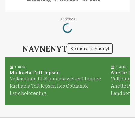
Loading...
Annonce
NAVNENYT
Se mere navnenyt
3. AUG.
3. AUG.
Michaela Toft Jepsen
Anette Pl
Velkommen til økonomiassistent trainee
Velkommen 
Michaela Toft Jepsen hos Østdansk
Anette Pl
Landboforening
Landbofor