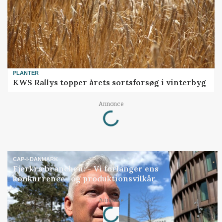
PLANTER
KWS Rallys topper årets sortsforsøg i vinterbyg
Loading...
Annonce
CAP-I-DANMARK
Fjerkræbranchen: - Vi forlanger ens
konkurrence- og produktionsvilkår
Loading...
Annonce