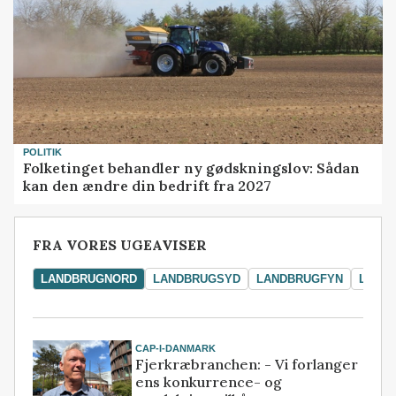
POLITIK
Folketinget behandler ny gødskningslov: Sådan
kan den ændre din bedrift fra 2027
FRA VORES UGEAVISER
LANDBRUGNORD
LANDBRUGSYD
LANDBRUGFYN
LAND
CAP-I-DANMARK
Fjerkræbranchen: - Vi forlanger
ens konkurrence- og