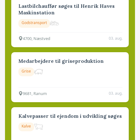
Lastbilchauffør søges til Henrik Haves
Maskinstation
Godstransport
4700, Næstved
03. aug.
Medarbejdere til griseproduktion
Grise
9681, Ranum
03. aug.
Kalvepasser til ejendom i udvikling søges
Kalve