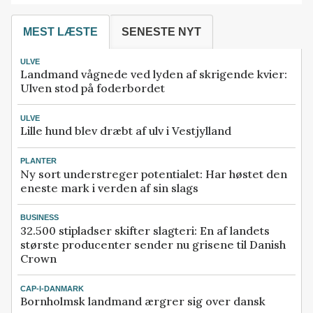
MEST LÆSTE
SENESTE NYT
ULVE
Landmand vågnede ved lyden af skrigende kvier:
Ulven stod på foderbordet
ULVE
Lille hund blev dræbt af ulv i Vestjylland
PLANTER
Ny sort understreger potentialet: Har høstet den
eneste mark i verden af sin slags
BUSINESS
32.500 stipladser skifter slagteri: En af landets
største producenter sender nu grisene til Danish
Crown
CAP-I-DANMARK
Bornholmsk landmand ærgrer sig over dansk