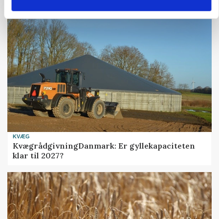
lige så ofte mad ud som mændene
KVÆG
KvægrådgivningDanmark: Er gyllekapaciteten
klar til 2027?