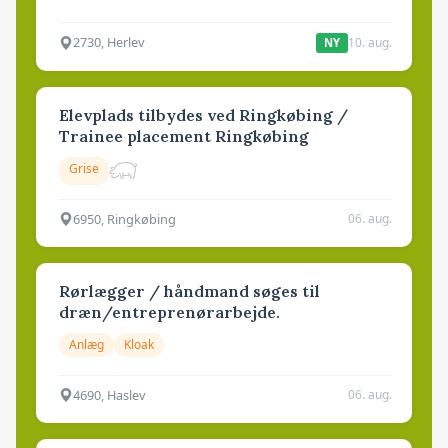
2730, Herlev
10. aug.
NY
Elevplads tilbydes ved Ringkøbing /
Trainee placement Ringkøbing
Grise
6950, Ringkøbing
06. aug.
Rørlægger / håndmand søges til
dræn/entreprenørarbejde.
Anlæg
Kloak
4690, Haslev
06. aug.