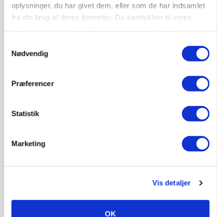
oplysninger, du har givet dem, eller som de har indsamlet
MARKED
fra din brug af deres tjenester. Du samtykker til vores
Fugleinfluenza: Udvikling vækker bekymring hos
europæiske husdyrbrugere
cookies, hvis du fortsætter med at anvende vores
hjemmeside.
Loading...
Samtykkevalg
Annonce
Nødvendig
Præferencer
Statistik
Marketing
Vis detaljer
KULTUR
Kvinderne går mest op i madspild, men smider
OK