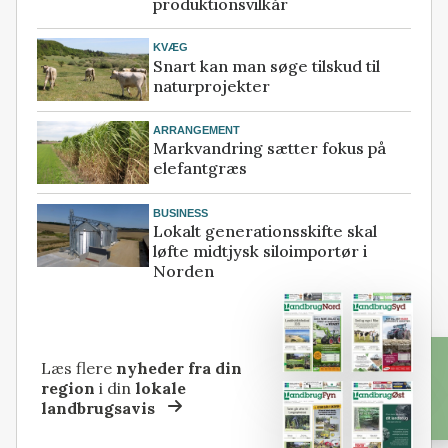
produktionsvilkår
KVÆG
Snart kan man søge tilskud til
naturprojekter
ARRANGEMENT
Markvandring sætter fokus på
elefantgræs
BUSINESS
Lokalt generationsskifte skal
løfte midtjysk siloimportør i
Norden
Læs flere
nyheder fra din
region
i din
lokale
landbrugsavis