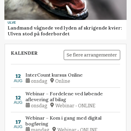
ULVE
Landmand vågnede ved lyden af skrigende kvier:
Ulven stod på foderbordet
KALENDER
Se flere arrangementer
InterCount kursus Online
12
AUG
onsdag
Online
Webinar – Fordelene ved løbende
12
aflevering af bilag
AUG
onsdag
Webinar - ONLINE
Webinar – Kom i gang med digital
17
bogføring
AUG
mandag
Webinar - ONLINE