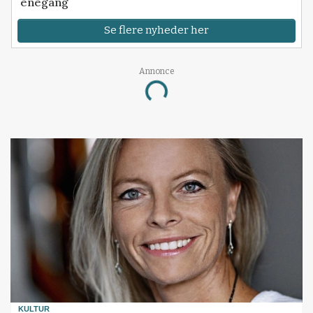
enegang
Se flere nyheder her
Annonce
Loading...
KULTUR