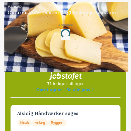
MARKED
Opturen taber pusten på global mejeriauktion
Annonce
Loading...
Jobs
i samarbejde med
71
ledige stillinger
Opret agent
Se alle jobs
Alsidig Håndværker søges
Kloak
Anlæg
Byggeri