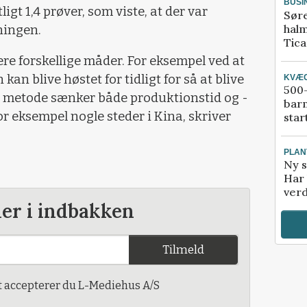
BUSI
gt 1,4 prøver, som viste, at der var
Sør
halm
ningen.
Tic
ere forskellige måder. For eksempel ved at
kan blive høstet for tidligt for så at blive
KVÆ
500-
Den metode sænker både produktionstid og -
bar
r eksempel nogle steder i Kina, skriver
star
PLAN
Ny s
Har 
verd
der i indbakken
Tilmeld
t accepterer du L-Mediehus A/S