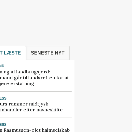
T LÆSTE
SENESTE NYT
ND
ning af landbrugsjord:
and går til landsretten for at
jere erstatning
ESS
urs rammer midtjysk
inhandler efter navneskifte
ESS
n Rasmussen-ejet halmselskab