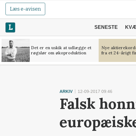
Læs e-avisen
SENESTE
KV
Det er en uskik at udlægge et
Nye aktierekorde
røgslør om økoproduktion
fra et 24-årigt f
ARKIV
12-09-2017 09:46
Falsk honn
europæisk