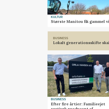
KULTUR
Største Manitou fik gammel vi
BUSINESS
Lokalt generationsskifte ska
BUSINESS
Efter fire årtier: Familieejet
vestjysk producent af