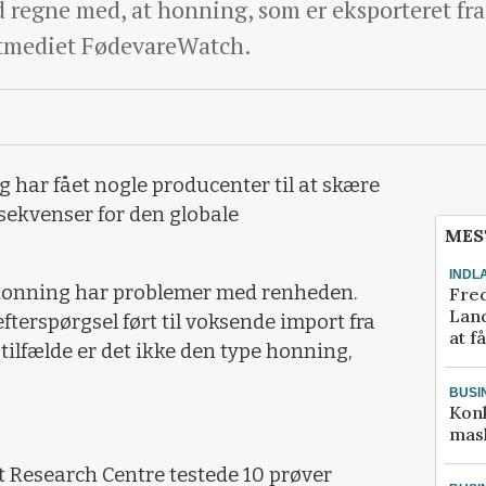
 regne med, at honning, som er eksporteret fra
netmediet FødevareWatch.
g har fået nogle producenter til at skære
nsekvenser for den globale
MES
INDL
honning har problemer med renheden.
Fred
Land
efterspørgsel ført til voksende import fra
at f
 tilfælde er det ikke den type honning,
BUSI
Kon
mask
 Research Centre testede 10 prøver