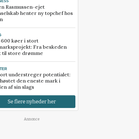
NESS
en Rasmussen-ejet
selskab henter ny topchef hos
an
G
600 køer i stort
marksprojekt: Fra beskeden
t til store drømme
TER
ort understreger potentialet:
høstet den eneste mark i
en af sin slags
Se flere nyheder her
Annonce