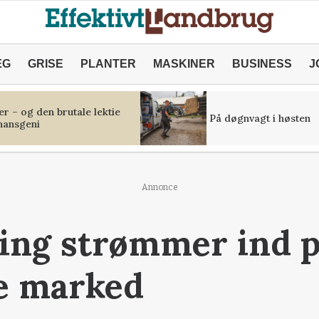
ÆG
GRISE
PLANTER
MASKINER
BUSINESS
J
r – og den brutale lektie
På døgnvagt i høsten
inansgeni
Annonce
ing strømmer ind p
e marked