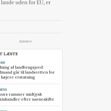
 lande uden for EU, er
Annonce
T LÆSTE
AND
ning af landbrugsjord:
mand går til landsretten for
å højere erstatning
NESS
kurs rammer midtjysk
inhandler efter navneskifte