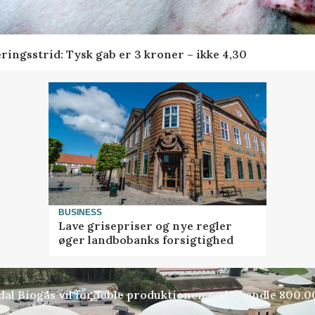
ringsstrid: Tysk gab er 3 kroner – ikke 4,30
BUSINESS
Lave grisepriser og nye regler
øger landbobanks forsigtighed
indal Biogas vil fordoble produktionen og behandle 800.