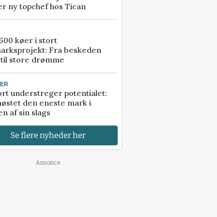
r ny topchef hos Tican
00 køer i stort
arksprojekt: Fra beskeden
 til store drømme
TER
rt understreger potentialet:
høstet den eneste mark i
n af sin slags
Se flere nyheder her
Annonce