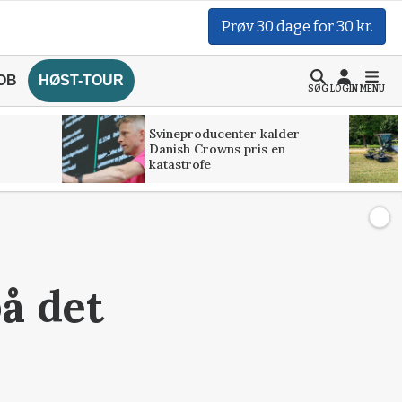
Prøv 30 dage for 30 kr.
OB
HØST-TOUR
SØG
LOGIN
MENU
Svineproducenter kalder
Danish Crowns pris en
katastrofe
å det