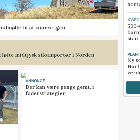
hente
KVÆG
500-6
ndmølle til at snurre igen
barm
start
l løfte midtjysk siloimportør i Norden
PLAN
Ny so
Har 
verde
ANNONCE
Der kan være penge gemt, i
foderstrategien