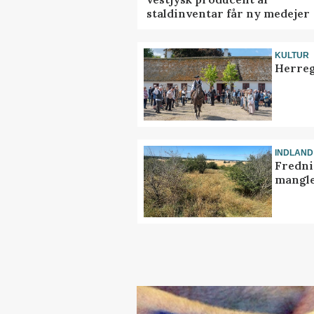
staldinventar får ny medejer
KULTUR
Herreg
INDLAND
Fredni
mangle