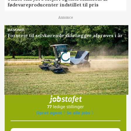
fødevareproducenter indstillet til pris
Annonce
MASKINER
Forserie til selvkørende skårlægger afprøves i år
Loading...
Annonce
Jobs
i samarbejde med
77
ledige stillinger
Opret agent
Se alle jobs