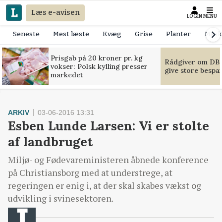
Læs e-avisen
LOGIN
MENU
Seneste
Mest læste
Kvæg
Grise
Planter
Mask
Prisgab på 20 kroner pr. kg
Rådgiver om DB-
vokser: Polsk kylling presser
give store bespa
markedet
ARKIV
03-06-2016 13:31
Esben Lunde Larsen: Vi er stolte
af landbruget
Miljø- og Fødevareministeren åbnede konference
på Christiansborg med at understrege, at
regeringen er enig i, at der skal skabes vækst og
udvikling i svinesektoren.