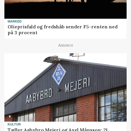
MARKED
Olieprisfald og fredshåb sender F5-renten ned
på 3 procent
Annonce
KULTUR
Tæller Aabybro Mejeri og Axel Månsson: 21