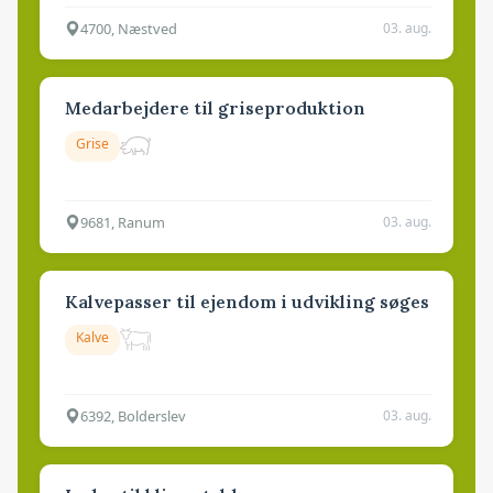
4700, Næstved
03. aug.
Medarbejdere til griseproduktion
Grise
9681, Ranum
03. aug.
Kalvepasser til ejendom i udvikling søges
Kalve
6392, Bolderslev
03. aug.