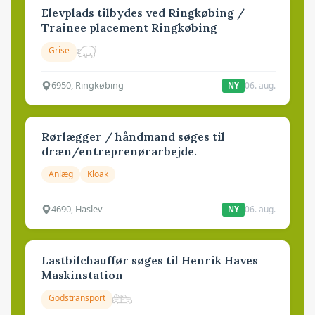
Elevplads tilbydes ved Ringkøbing /
Trainee placement Ringkøbing
Grise
6950, Ringkøbing
06. aug.
NY
Rørlægger / håndmand søges til
dræn/entreprenørarbejde.
Anlæg
Kloak
4690, Haslev
06. aug.
NY
Lastbilchauffør søges til Henrik Haves
Maskinstation
Godstransport