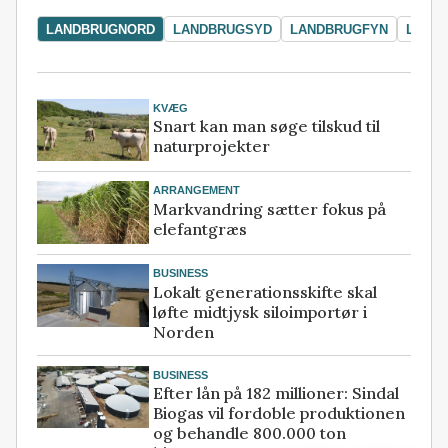
LANDBRUGNORD
LANDBRUGSYD
LANDBRUGFYN
LAND
KVÆG
Snart kan man søge tilskud til
naturprojekter
ARRANGEMENT
Markvandring sætter fokus på
elefantgræs
BUSINESS
Lokalt generationsskifte skal
løfte midtjysk siloimportør i
Norden
BUSINESS
Efter lån på 182 millioner: Sindal
Biogas vil fordoble produktionen
og behandle 800.000 ton