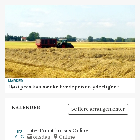
MARKED
Høstpres kan sænke hvedeprisen yderligere
KALENDER
Se flere arrangementer
InterCount kursus Online
12
AUG
onsdag
Online