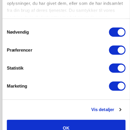
Maskiner landmænd i gang
oplysninger, du har givet dem, eller som de har indsamlet
fra din brug af deres tjenester. Du samtykker til vores
cookies, hvis du fortsætter med at anvende vores
hjemmeside.
Samtykkevalg
Nødvendig
Præferencer
Statistik
MARKEDSFOKUS
Marketing
Prisgab på 20 kroner pr. kg vokser: Polsk kylling
presser markedet
Vis detaljer
OK