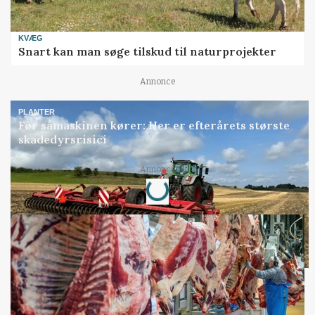
KVÆG
Snart kan man søge tilskud til naturprojekter
Annonce
PLANTER
Før såmaskinen kører: Her er efterårets største
skadedyrsrisici
Annonce
Loading...