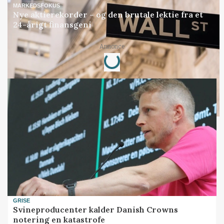
MARKEDSFOKUS
Nye aktierekorder – og den brutale lektie fra et
24-årigt finansgeni
Annonce
Loading...
GRISE
Svineproducenter kalder Danish Crowns
notering en katastrofe