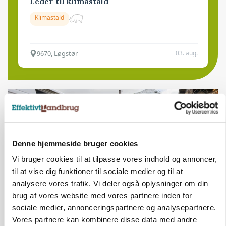
Leder til klimastald
Klimastald
9670, Løgstør
03. aug.
HØST-TOUR
Denne hjemmeside bruger cookies
Vi bruger cookies til at tilpasse vores indhold og annoncer,
til at vise dig funktioner til sociale medier og til at
analysere vores trafik. Vi deler også oplysninger om din
brug af vores website med vores partnere inden for
sociale medier, annonceringspartnere og analysepartnere.
PLANTER
Vores partnere kan kombinere disse data med andre
18 montører står klar i høsten: Sådan holder PN