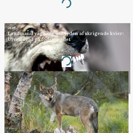
Loading...
ULVE
Landmand vågnede ved lyden af skrigende kvier:
Ulven stod på foderbordet
Annonce
Loading...