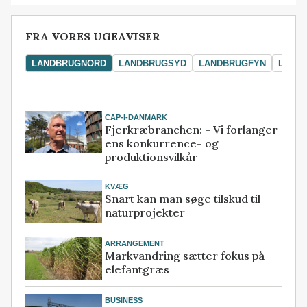
FRA VORES UGEAVISER
LANDBRUGNORD
LANDBRUGSYD
LANDBRUGFYN
LAND
CAP-I-DANMARK
Fjerkræbranchen: - Vi forlanger
ens konkurrence- og
produktionsvilkår
KVÆG
Snart kan man søge tilskud til
naturprojekter
ARRANGEMENT
Markvandring sætter fokus på
elefantgræs
BUSINESS