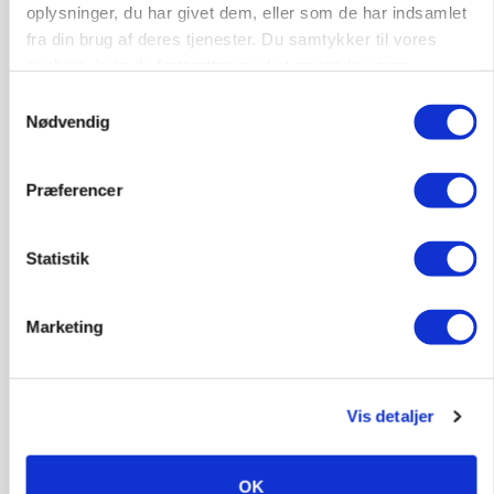
oplysninger, du har givet dem, eller som de har indsamlet
fra din brug af deres tjenester. Du samtykker til vores
cookies, hvis du fortsætter med at anvende vores
hjemmeside.
Samtykkevalg
POLITIK
Nødvendig
»Nu stopper I«: Landbrugsdebattør og
protestgruppe vil demonstrere mod ny
gødskningslov
Præferencer
Annonce
Statistik
KVÆG
Snart kan man søge tilskud til naturprojekter
Marketing
Annonce
Loading...
Vis detaljer
OK