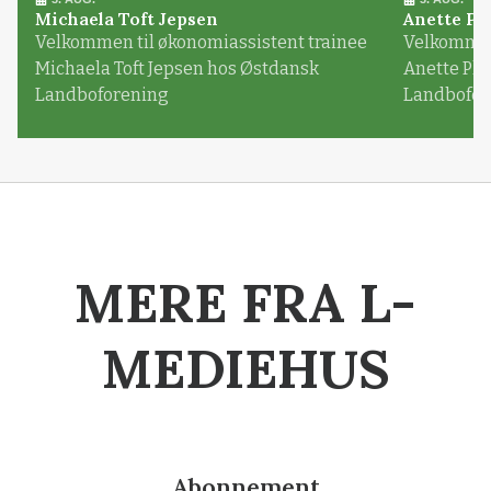
Michaela Toft Jepsen
Anette Pl
Velkommen til økonomiassistent trainee
Velkommen 
Michaela Toft Jepsen hos Østdansk
Anette Pl
Landboforening
Landbofor
MERE FRA L-
MEDIEHUS
Abonnement