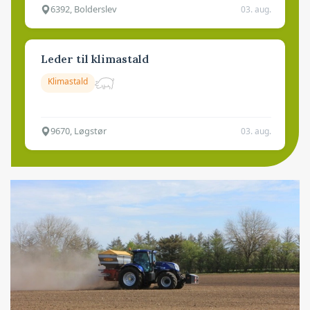
6392, Bolderslev
03. aug.
Leder til klimastald
Klimastald
9670, Løgstør
03. aug.