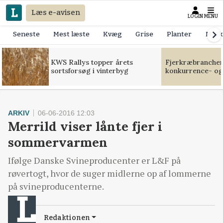
Læs e-avisen
LOGIN
MENU
Seneste
Mest læste
Kvæg
Grise
Planter
Mask
KWS Rallys topper årets
Fjerkræbranchen:
sortsforsøg i vinterbyg
konkurrence- og
ARKIV
06-06-2016 12:03
Merrild viser lånte fjer i
sommervarmen
Ifølge Danske Svineproducenter er L&F på
røvertogt, hvor de suger midlerne op af lommerne
på svineproducenterne.
Redaktionen