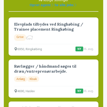
Opret agent
Se alle jobs
Elevplads tilbydes ved Ringkøbing /
Trainee placement Ringkøbing
Grise
6950, Ringkøbing
06. aug.
NY
Rørlægger / håndmand søges til
dræn/entreprenørarbejde.
Anlæg
Kloak
4690, Haslev
06. aug.
NY