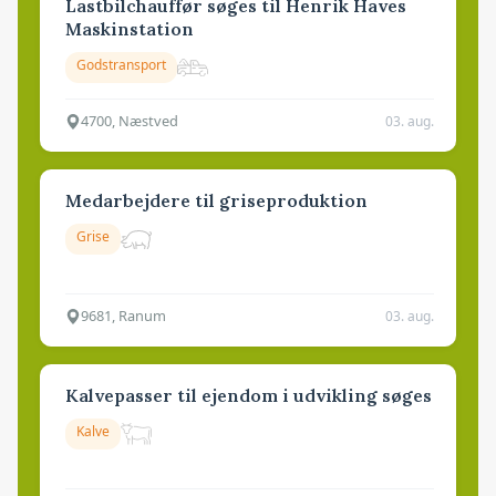
Lastbilchauffør søges til Henrik Haves
Maskinstation
Godstransport
4700, Næstved
03. aug.
Medarbejdere til griseproduktion
Grise
9681, Ranum
03. aug.
Kalvepasser til ejendom i udvikling søges
Kalve