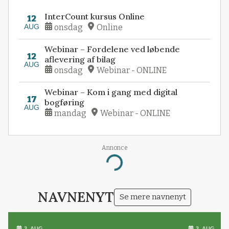
InterCount kursus Online
12
AUG
onsdag
Online
Webinar – Fordelene ved løbende
12
aflevering af bilag
AUG
onsdag
Webinar - ONLINE
Webinar – Kom i gang med digital
17
bogføring
AUG
mandag
Webinar - ONLINE
Annonce
Loading...
NAVNENYT
Se mere navnenyt
3. AUG.
3. AUG.