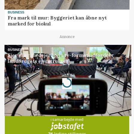
BUSINESS
Fra mark til mur: Byggeriet kan åbne nyt
marked for biokul
Annonce
BUSINESS
Ejer eller medejer? Nyt tv-format udfordrer
landbrugets ejerstruktur
Annonce
Loading...
Jobs
i samarbejde med
76
ledige stillinger