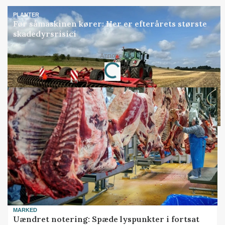
PLANTER
Før såmaskinen kører: Her er efterårets største
skadedyrsrisici
Annonce
Loading...
MARKED
Uændret notering: Spæde lyspunkter i fortsat