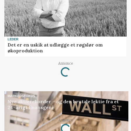
LEDER
Det er en uskik at udlægge et røgslør om
økoproduktion
Annonce
Loading...
MARKEDSFOKUS
Nye aktierekorder – og den brutale lektie fra et
24-årigt finansgeni
Annonce
Loading...