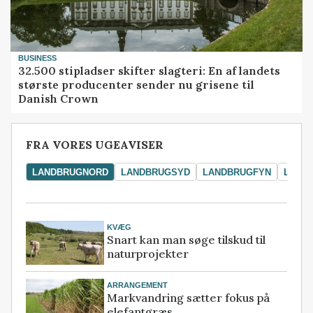
BUSINESS
32.500 stipladser skifter slagteri: En af landets
største producenter sender nu grisene til
Danish Crown
FRA VORES UGEAVISER
LANDBRUGNORD
LANDBRUGSYD
LANDBRUGFYN
LAND
KVÆG
Snart kan man søge tilskud til
naturprojekter
ARRANGEMENT
Markvandring sætter fokus på
elefantgræs