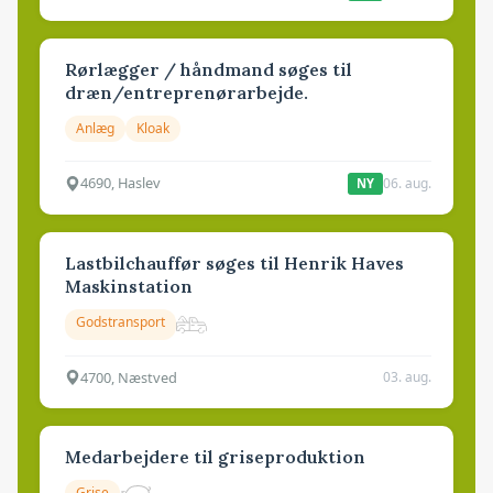
Rørlægger / håndmand søges til
dræn/entreprenørarbejde.
Anlæg
Kloak
4690, Haslev
06. aug.
NY
Lastbilchauffør søges til Henrik Haves
Maskinstation
Godstransport
4700, Næstved
03. aug.
Medarbejdere til griseproduktion
Grise