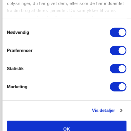
oplysninger, du har givet dem, eller som de har indsamlet
GRISE
fra din brug af deres tjenester. Du samtykker til vores
Rådgiver om DB-Tjek: Små justeringer kan give
cookies, hvis du fortsætter med at anvende vores
store besparelser
hjemmeside.
Samtykkevalg
Annonce
Nødvendig
Loading...
Præferencer
Statistik
Marketing
Vis detaljer
OK
POLITIK