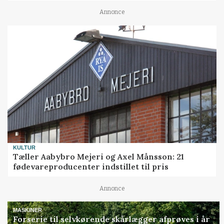
Annonce
KULTUR
Tæller Aabybro Mejeri og Axel Månsson: 21
fødevareproducenter indstillet til pris
Annonce
MASKINER
Forserie til selvkørende skårlægger afprøves i år