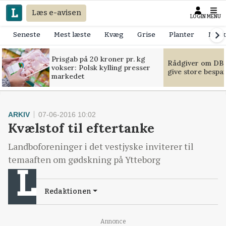
Læs e-avisen
LOGIN
MENU
Seneste
Mest læste
Kvæg
Grise
Planter
Mask
Prisgab på 20 kroner pr. kg
Rådgiver om DB-
vokser: Polsk kylling presser
give store bespa
markedet
ARKIV
07-06-2016 10:02
Kvælstof til eftertanke
Landboforeninger i det vestjyske inviterer til
temaaften om gødskning på Ytteborg
Redaktionen
Annonce