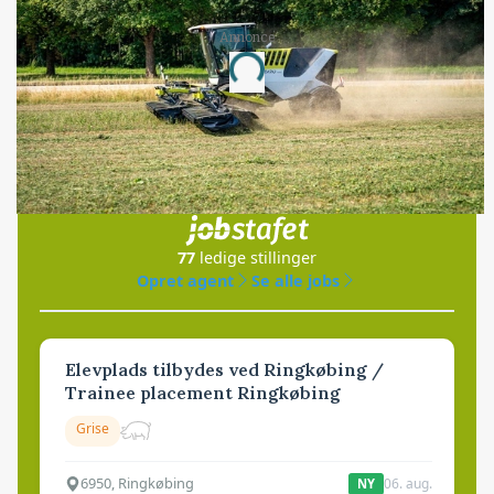
Annonce
Loading...
Jobs
i samarbejde med
77
ledige stillinger
Opret agent
Se alle jobs
Elevplads tilbydes ved Ringkøbing /
Trainee placement Ringkøbing
Grise
6950, Ringkøbing
06. aug.
NY