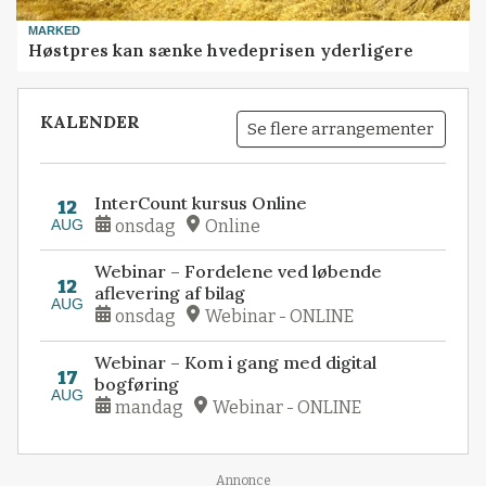
MARKED
Høstpres kan sænke hvedeprisen yderligere
KALENDER
Se flere arrangementer
InterCount kursus Online
12
AUG
onsdag
Online
Webinar – Fordelene ved løbende
12
aflevering af bilag
AUG
onsdag
Webinar - ONLINE
Webinar – Kom i gang med digital
17
bogføring
AUG
mandag
Webinar - ONLINE
Annonce