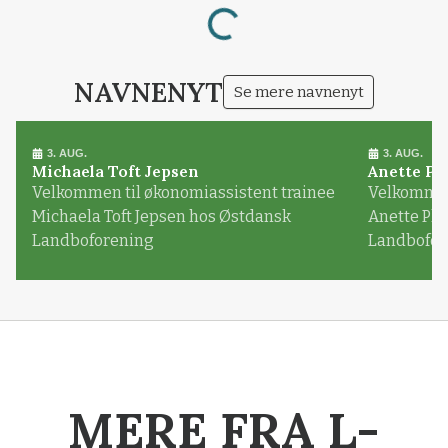
Loading...
NAVNENYT
Se mere navnenyt
3. AUG.
3. AUG.
Michaela Toft Jepsen
Anette Pl
Velkommen til økonomiassistent trainee
Velkommen 
Michaela Toft Jepsen hos Østdansk
Anette Pl
Landboforening
Landbofor
MERE FRA L-