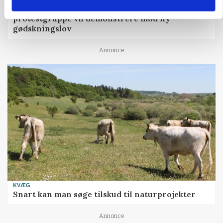
»Nu stopper I«: Landbrugsdebattør og
protestgruppe vil demonstrere mod ny
gødskningslov
Annonce
KVÆG
Snart kan man søge tilskud til naturprojekter
Annonce