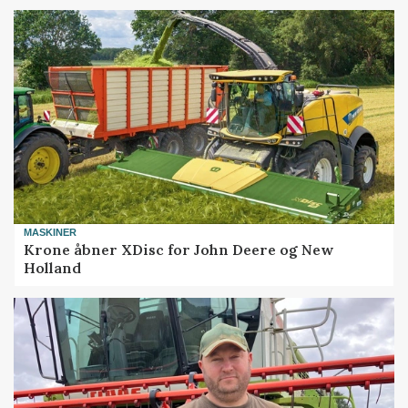
MASKINER
Krone åbner XDisc for John Deere og New
Holland