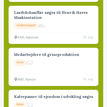
Lastbilchauffør søges til Henrik Haves
Maskinstation
Godstransport
4700, Næstved
03. aug.
Medarbejdere til griseproduktion
Grise
9681, Ranum
03. aug.
Kalvepasser til ejendom i udvikling søges
Kalve