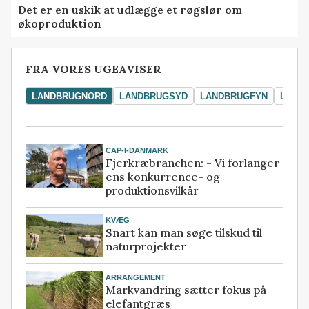
Det er en uskik at udlægge et røgslør om
økoproduktion
FRA VORES UGEAVISER
LANDBRUGNORD
LANDBRUGSYD
LANDBRUGFYN
LAND
CAP-I-DANMARK
Fjerkræbranchen: - Vi forlanger
ens konkurrence- og
produktionsvilkår
KVÆG
Snart kan man søge tilskud til
naturprojekter
ARRANGEMENT
Markvandring sætter fokus på
elefantgræs