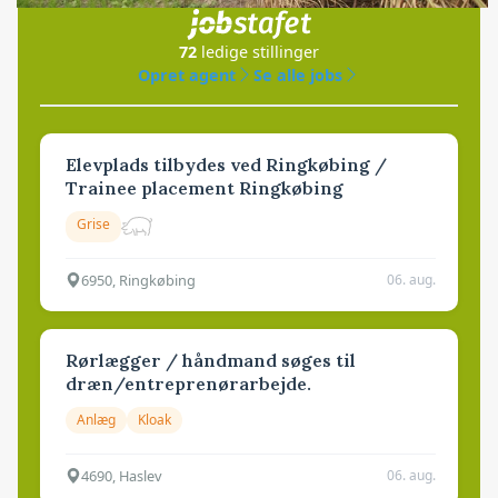
72
ledige stillinger
Opret agent
Se alle jobs
Elevplads tilbydes ved Ringkøbing /
Trainee placement Ringkøbing
Grise
6950, Ringkøbing
06. aug.
Rørlægger / håndmand søges til
dræn/entreprenørarbejde.
Anlæg
Kloak
4690, Haslev
06. aug.