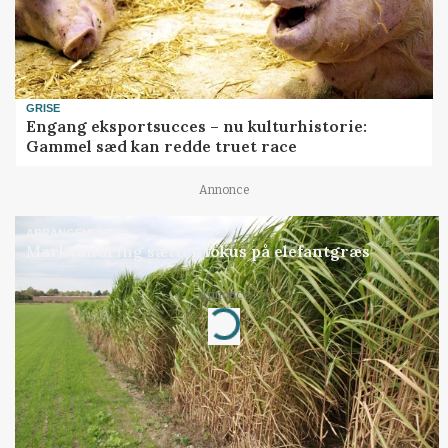
GRISE
Engang eksportsucces – nu kulturhistorie:
Gammel sæd kan redde truet race
Annonce
ARRANGEMENT
Markvandring sætter fokus på elefantgræs
Annonce
Loading...
Jobs
i samarbejde med