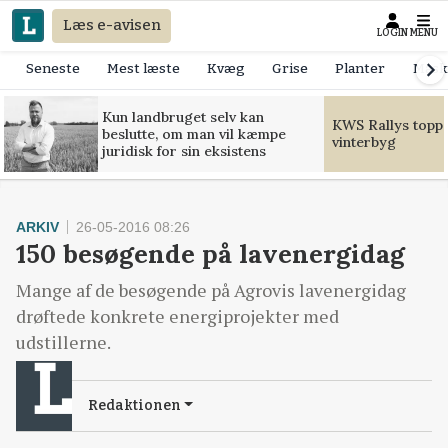
Læs e-avisen
LOGIN
MENU
Seneste
Mest læste
Kvæg
Grise
Planter
Mask
Kun landbruget selv kan
KWS Rallys toppe
beslutte, om man vil kæmpe
vinterbyg
juridisk for sin eksistens
ARKIV
26-05-2016 08:26
150 besøgende på lavenergidag
Mange af de besøgende på Agrovis lavenergidag
drøftede konkrete energiprojekter med
udstillerne.
Redaktionen