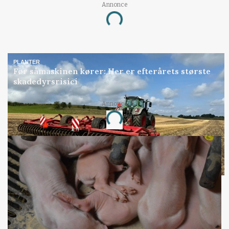
Annonce
Loading...
PLANTER
Før såmaskinen kører: Her er efterårets største
skadedyrsrisici
Annonce
Loading...