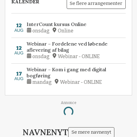
KALENDER
Se flere arrangementer
InterCount kursus Online
12
AUG
onsdag
Online
Webinar – Fordelene ved løbende
12
aflevering af bilag
AUG
onsdag
Webinar - ONLINE
Webinar – Kom i gang med digital
17
bogføring
AUG
mandag
Webinar - ONLINE
Annonce
Loading...
NAVNENYT
Se mere navnenyt