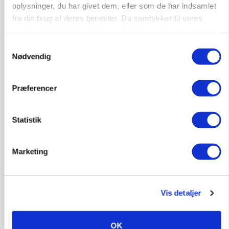
oplysninger, du har givet dem, eller som de har indsamlet
fra din brug af deres tjenester. Du samtykker til vores
cookies, hvis du fortsætter med at anvende vores
hjemmeside.
Samtykkevalg
Nødvendig
MARKED
Russisk mælkepris dykker 23 procent
Præferencer
Annonce
Statistik
BUSINESS
Fra mark til mur: Byggeriet kan åbne nyt
marked for biokul
Marketing
Annonce
Loading...
Vis detaljer
OK