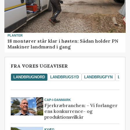
PLANTER
18 montører står klar i høsten: Sådan holder PN
Maskiner landmænd i gang
FRA VORES UGEAVISER
LANDBRUGNORD
LANDBRUGSYD
LANDBRUGFYN
LAND
CAP-I-DANMARK
Fjerkræbranchen: - Vi forlanger
ens konkurrence- og
produktionsvilkår
KVÆG