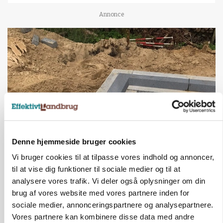
Annonce
Denne hjemmeside bruger cookies
BUSINESS
Vi bruger cookies til at tilpasse vores indhold og annoncer,
Fra mark til mur: Byggeriet kan åbne nyt
marked for biokul
til at vise dig funktioner til sociale medier og til at
analysere vores trafik. Vi deler også oplysninger om din
Annonce
brug af vores website med vores partnere inden for
sociale medier, annonceringspartnere og analysepartnere.
POLITIK
Vores partnere kan kombinere disse data med andre
»Nu stopper I«: Landbrugsdebattør og