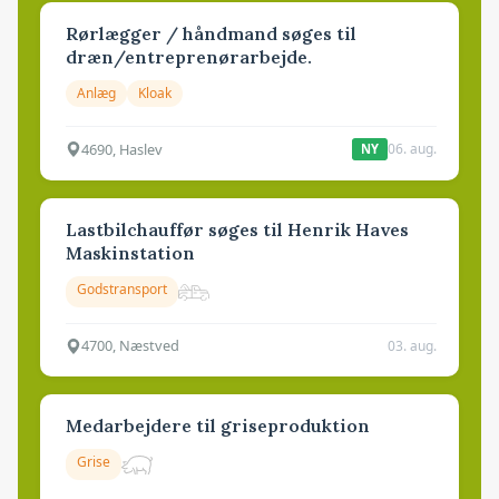
Rørlægger / håndmand søges til
dræn/entreprenørarbejde.
Anlæg
Kloak
4690, Haslev
06. aug.
NY
Lastbilchauffør søges til Henrik Haves
Maskinstation
Godstransport
4700, Næstved
03. aug.
Medarbejdere til griseproduktion
Grise