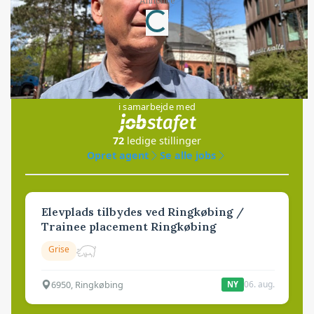
Annonce
Loading...
Jobs
i samarbejde med
72
ledige stillinger
Opret agent
Se alle jobs
Elevplads tilbydes ved Ringkøbing /
Trainee placement Ringkøbing
Grise
6950, Ringkøbing
06. aug.
NY