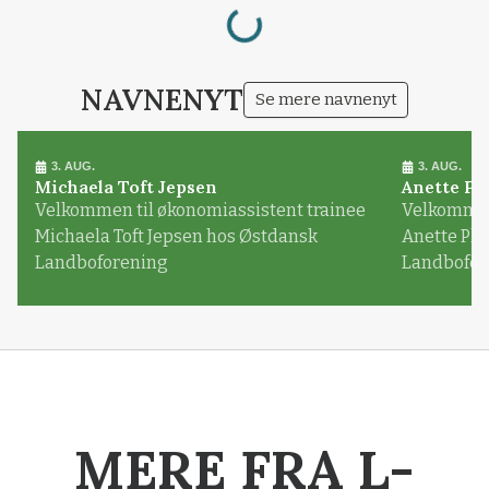
Loading...
NAVNENYT
Se mere navnenyt
3. AUG.
3. AUG.
Michaela Toft Jepsen
Anette Pl
Velkommen til økonomiassistent trainee
Velkommen 
Michaela Toft Jepsen hos Østdansk
Anette Pl
Landboforening
Landbofor
MERE FRA L-