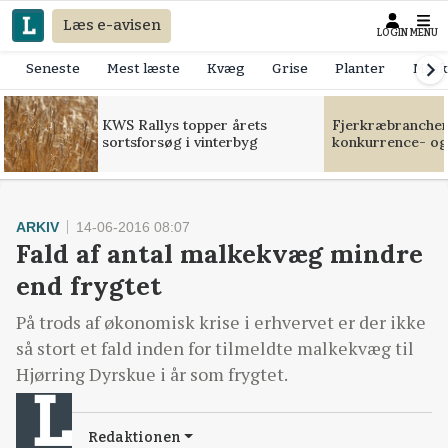
Læs e-avisen
LOGIN
MENU
Seneste
Mest læste
Kvæg
Grise
Planter
Mask
KWS Rallys topper årets
Fjerkræbranchen:
sortsforsøg i vinterbyg
konkurrence- og
ARKIV
14-06-2016 08:07
Fald af antal malkekvæg mindre
end frygtet
På trods af økonomisk krise i erhvervet er der ikke
så stort et fald inden for tilmeldte malkekvæg til
Hjørring Dyrskue i år som frygtet.
Redaktionen