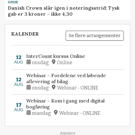
GRISE
Danish Crown slår igen i noteringsstrid: Tysk
gab er 3 kroner – ikke 4,30
KALENDER
Se flere arrangementer
InterCount kursus Online
12
AUG
onsdag
Online
Webinar – Fordelene ved løbende
12
aflevering af bilag
AUG
onsdag
Webinar - ONLINE
Webinar – Kom i gang med digital
17
bogføring
AUG
mandag
Webinar - ONLINE
Annonce