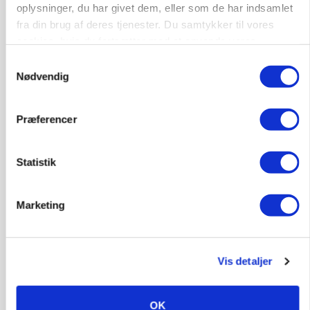
oplysninger, du har givet dem, eller som de har indsamlet
protestgruppe vil demonstrere mod ny
gødskningslov
fra din brug af deres tjenester. Du samtykker til vores
Loading...
cookies, hvis du fortsætter med at anvende vores
Annonce
hjemmeside.
Samtykkevalg
Nødvendig
Præferencer
Statistik
Marketing
Vis detaljer
POLITIK
Folketinget behandler ny gødskningslov: Sådan
kan den ændre din bedrift fra 2027
OK