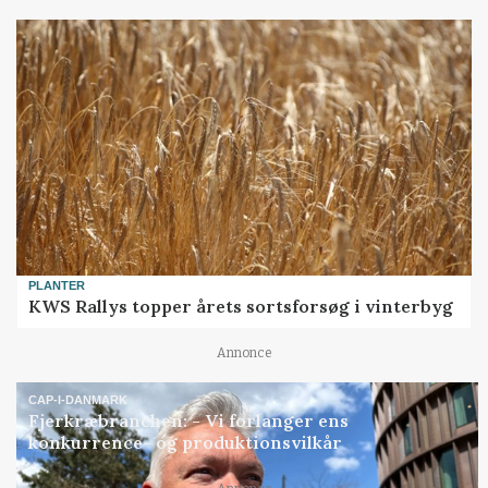
PLANTER
KWS Rallys topper årets sortsforsøg i vinterbyg
Annonce
CAP-I-DANMARK
Fjerkræbranchen: - Vi forlanger ens
konkurrence- og produktionsvilkår