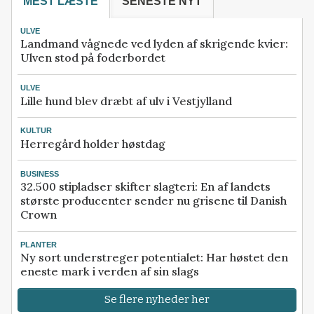
MEST LÆSTE
SENESTE NYT
ULVE
Landmand vågnede ved lyden af skrigende kvier:
Ulven stod på foderbordet
ULVE
Lille hund blev dræbt af ulv i Vestjylland
KULTUR
Herregård holder høstdag
BUSINESS
32.500 stipladser skifter slagteri: En af landets
største producenter sender nu grisene til Danish
Crown
PLANTER
Ny sort understreger potentialet: Har høstet den
eneste mark i verden af sin slags
Se flere nyheder her