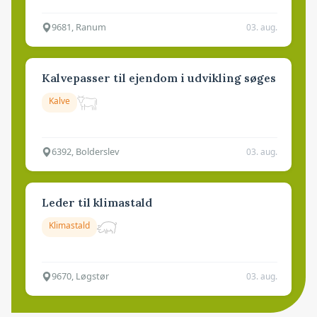
9681, Ranum
03. aug.
Kalvepasser til ejendom i udvikling søges
Kalve
6392, Bolderslev
03. aug.
Leder til klimastald
Klimastald
9670, Løgstør
03. aug.