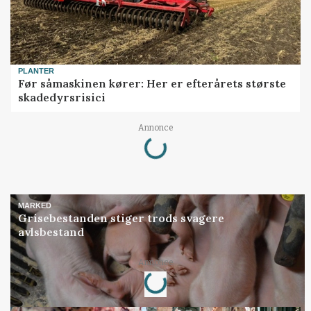
PLANTER
Før såmaskinen kører: Her er efterårets største
skadedyrsrisici
Loading...
Annonce
MARKED
Grisebestanden stiger trods svagere
avlsbestand
Loading...
Annonce