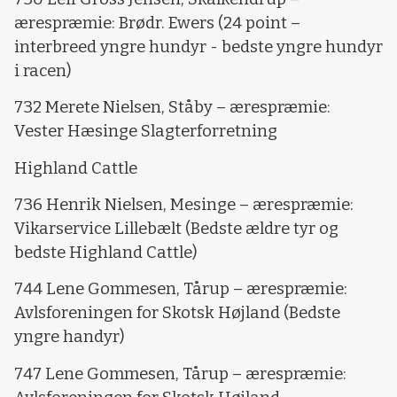
ærespræmie: Brødr. Ewers (24 point –
interbreed yngre hundyr - bedste yngre hundyr
i racen)
732 Merete Nielsen, Ståby – ærespræmie:
Vester Hæsinge Slagterforretning
Highland Cattle
736 Henrik Nielsen, Mesinge – ærespræmie:
Vikarservice Lillebælt (Bedste ældre tyr og
bedste Highland Cattle)
744 Lene Gommesen, Tårup – ærespræmie:
Avlsforeningen for Skotsk Højland (Bedste
yngre handyr)
747 Lene Gommesen, Tårup – ærespræmie: