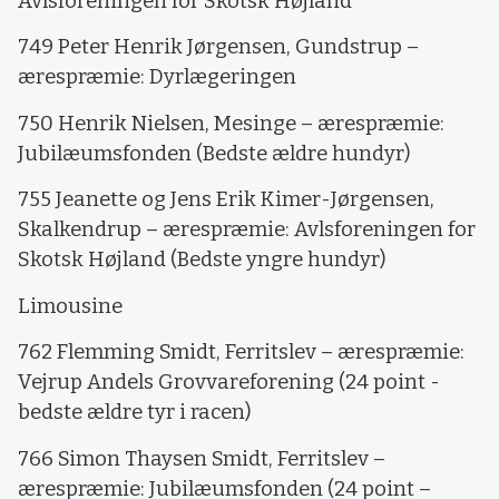
Avlsforeningen for Skotsk Højland
749 Peter Henrik Jørgensen, Gundstrup –
ærespræmie: Dyrlægeringen
750 Henrik Nielsen, Mesinge – ærespræmie:
Jubilæumsfonden (Bedste ældre hundyr)
755 Jeanette og Jens Erik Kimer-Jørgensen,
Skalkendrup – ærespræmie: Avlsforeningen for
Skotsk Højland (Bedste yngre hundyr)
Limousine
762 Flemming Smidt, Ferritslev – ærespræmie:
Vejrup Andels Grovvareforening (24 point -
bedste ældre tyr i racen)
766 Simon Thaysen Smidt, Ferritslev –
ærespræmie: Jubilæumsfonden (24 point –