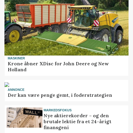
MASKINER
Krone åbner XDisc for John Deere og New
Holland
ANNONCE
Der kan være penge gemt, i foderstrategien
MARKEDSFOKUS
Nye aktierekorder – og den
brutale lektie fra et 24-årigt
finansgeni