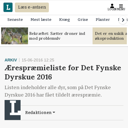
Læs e-avisen
LOGIN
MENU
Seneste
Mest læste
Kvæg
Grise
Planter
Mask
Bekræftet: Sætter droner ind
Det er en uskik 
mod problemulv
økoproduktion
ARKIV
15-06-2016 12:25
Ærespræmieliste for Det Fynske
Dyrskue 2016
Listen indeholder alle dyr, som på Det Fynske
Dyrskue 2016 har fået tildelt ærespræmie.
Redaktionen