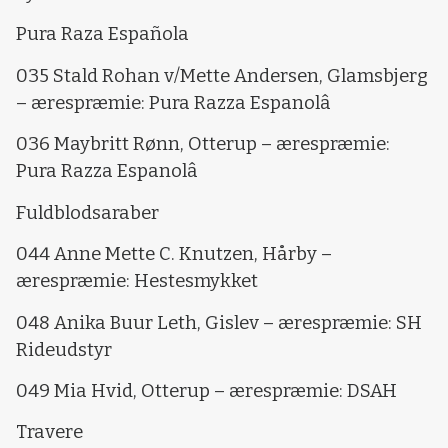
Pura Raza Española
035 Stald Rohan v/Mette Andersen, Glamsbjerg
– ærespræmie: Pura Razza Espanolâ
036 Maybritt Rønn, Otterup – ærespræmie:
Pura Razza Espanolâ
Fuldblodsaraber
044 Anne Mette C. Knutzen, Hårby –
ærespræmie: Hestesmykket
048 Anika Buur Leth, Gislev – ærespræmie: SH
Rideudstyr
049 Mia Hvid, Otterup – ærespræmie: DSAH
Travere