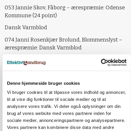
053 Jannie Skov, Fåborg – ærespræmie: Odense
Kommune (24 point)
Dansk Varmblod
074 Janni Rosenkjær Brolund, Blommenslyst –
ærespræmie: Dansk Varmblod
064 Maria Hansen, Tommerup – ærespræmie:
Dansk Varmblod
075 Linda Bebe, Langeskov – ærespræmie:
Denne hjemmeside bruger cookies
Dansk Varmblod Region 3
Vi bruger cookies til at tilpasse vores indhold og annoncer,
076 Stutteri Hjorth v/Jørgen Pedersen, Pejrup –
til at vise dig funktioner til sociale medier og til at
analysere vores trafik. Vi deler også oplysninger om din
ærespræmie: Dansk Varmblod Region 3 (Bedste
brug af vores website med vores partnere inden for
3 års hoppe)
sociale medier, annonceringspartnere og analysepartnere.
086 Vibeke Jørgensen, Ringe – ærespræmie:
Vores partnere kan kombinere disse data med andre