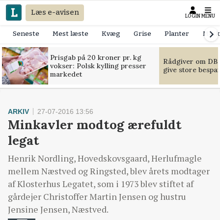
Læs e-avisen
LOGIN
MENU
Seneste
Mest læste
Kvæg
Grise
Planter
Mask
Prisgab på 20 kroner pr. kg
Rådgiver om DB-
vokser: Polsk kylling presser
give store bespa
markedet
ARKIV
27-07-2016 13:56
Minkavler modtog ærefuldt
legat
Henrik Nordling, Hovedskovsgaard, Herlufmagle
mellem Næstved og Ringsted, blev årets modtager
af Klosterhus Legatet, som i 1973 blev stiftet af
gårdejer Christoffer Martin Jensen og hustru
Jensine Jensen, Næstved.