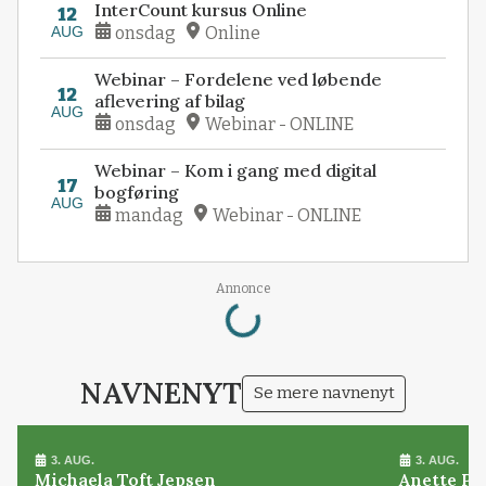
InterCount kursus Online
12
AUG
onsdag
Online
Webinar – Fordelene ved løbende
12
aflevering af bilag
AUG
onsdag
Webinar - ONLINE
Webinar – Kom i gang med digital
17
bogføring
AUG
mandag
Webinar - ONLINE
Loading...
Annonce
NAVNENYT
Se mere navnenyt
3. AUG.
3. AUG.
Michaela Toft Jepsen
Anette Pl