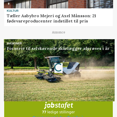
KULTUR
Tæller Aabybro Mejeri og Axel Månsson: 21
fødevareproducenter indstillet til pris
Annonce
MASKINER
Forserie til selvkørende skårlægger afprøves i år
Annonce
Loading...
Jobs
i samarbejde med
77
ledige stillinger