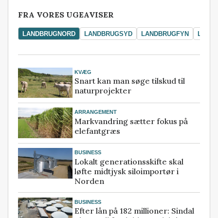
FRA VORES UGEAVISER
LANDBRUGNORD
LANDBRUGSYD
LANDBRUGFYN
LAND
KVÆG
Snart kan man søge tilskud til
naturprojekter
ARRANGEMENT
Markvandring sætter fokus på
elefantgræs
BUSINESS
Lokalt generationsskifte skal
løfte midtjysk siloimportør i
Norden
BUSINESS
Efter lån på 182 millioner: Sindal