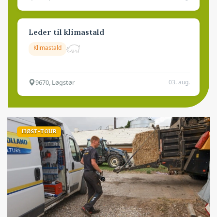
Leder til klimastald
Klimastald
9670, Løgstør
03. aug.
HØST-TOUR