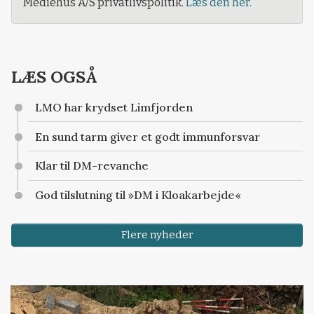
Mediehus A/S privatlivspolitik.
Læs den her.
LÆS OGSÅ
LMO har krydset Limfjorden
En sund tarm giver et godt immunforsvar
Klar til DM-revanche
God tilslutning til »DM i Kloakarbejde«
Flere nyheder