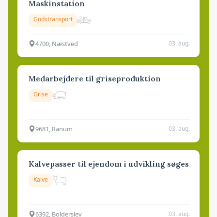
Maskinstation
Godstransport
4700, Næstved
03. aug.
Medarbejdere til griseproduktion
Grise
9681, Ranum
03. aug.
Kalvepasser til ejendom i udvikling søges
Kalve
6392, Bolderslev
03. aug.