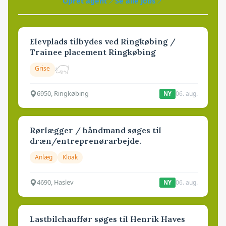
Opret agent
Se alle jobs
Elevplads tilbydes ved Ringkøbing /
Trainee placement Ringkøbing
Grise
6950, Ringkøbing
06. aug.
NY
Rørlægger / håndmand søges til
dræn/entreprenørarbejde.
Anlæg
Kloak
4690, Haslev
06. aug.
NY
Lastbilchauffør søges til Henrik Haves