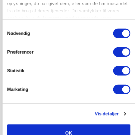
oplysninger, du har givet dem, eller som de har indsamlet
fra din brug af deres tjenester. Du samtykker til vores
cookies, hvis du fortsætter med at anvende vores
hjemmeside.
Samtykkevalg
Nødvendig
KVÆG
Snart kan man søge tilskud til naturprojekter
Præferencer
Annonce
PLANTER
Statistik
Før såmaskinen kører: Her er efterårets største
skadedyrsrisici
Loading...
Marketing
Annonce
Vis detaljer
OK