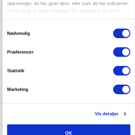
oplysninger, du har givet dem, eller som de har indsamlet
fra din brug af deres tjenester. Du samtykker til vores
cookies, hvis du fortsætter med at anvende vores
hjemmeside.
Samtykkevalg
Nødvendig
Præferencer
BUSINESS
Statistik
Fra mark til mur: Byggeriet kan åbne nyt
marked for biokul
Marketing
Annonce
Vis detaljer
OK