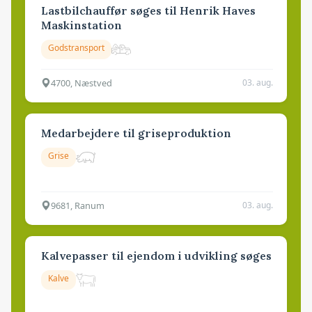
Lastbilchauffør søges til Henrik Haves
Maskinstation
Godstransport
4700, Næstved
03. aug.
Medarbejdere til griseproduktion
Grise
9681, Ranum
03. aug.
Kalvepasser til ejendom i udvikling søges
Kalve