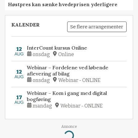
Høstpres kan sænke hvedeprisen yderligere
KALENDER
Se flere arrangementer
InterCount kursus Online
12
AUG
onsdag
Online
Webinar – Fordelene ved løbende
12
aflevering af bilag
AUG
onsdag
Webinar - ONLINE
Webinar – Kom i gang med digital
17
bogføring
AUG
mandag
Webinar - ONLINE
Annonce