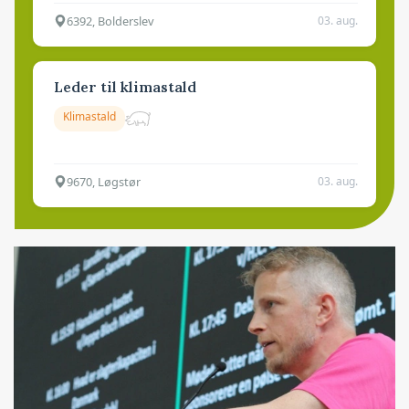
6392, Bolderslev
03. aug.
Leder til klimastald
Klimastald
9670, Løgstør
03. aug.