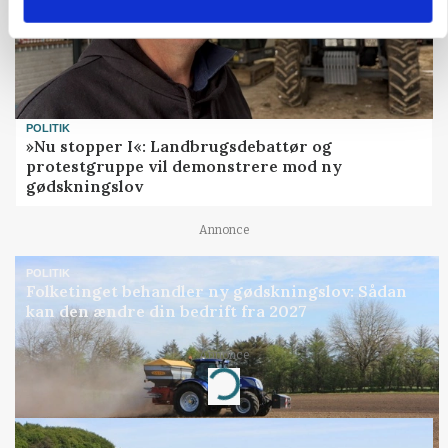
POLITIK
»Nu stopper I«: Landbrugsdebattør og
protestgruppe vil demonstrere mod ny
gødskningslov
Annonce
POLITIK
Folketinget behandler ny gødskningslov: Sådan
kan den ændre din bedrift fra 2027
Annonce
Loading...