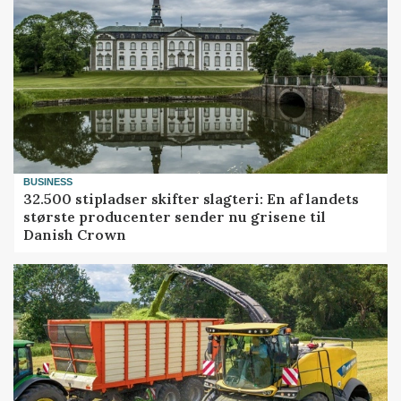
BUSINESS
32.500 stipladser skifter slagteri: En af landets
største producenter sender nu grisene til
Danish Crown