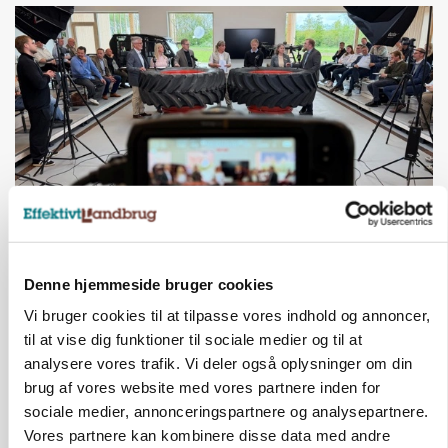
BUSINESS
Ejer eller medejer? Nyt tv-format udfordrer
Denne hjemmeside bruger cookies
landbrugets ejerstruktur
Vi bruger cookies til at tilpasse vores indhold og annoncer,
Annonce
til at vise dig funktioner til sociale medier og til at
Loading...
analysere vores trafik. Vi deler også oplysninger om din
brug af vores website med vores partnere inden for
sociale medier, annonceringspartnere og analysepartnere.
Vores partnere kan kombinere disse data med andre