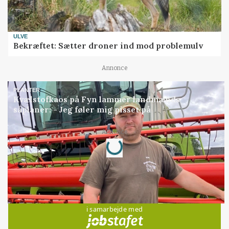
ULVE
Bekræftet: Sætter droner ind mod problemulv
Annonce
PLANTER
Kvælstofkaos på Fyn lammer landmænds
såplaner: - Jeg føler mig pisset på
Annonce
Loading...
Jobs
i samarbejde med