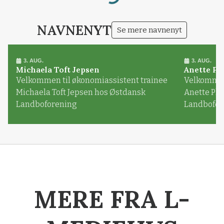
Loading...
NAVNENYT
Se mere navnenyt
3. AUG.
3. AUG.
Michaela Toft Jepsen
Anette Pl
Velkommen til økonomiassistent trainee
Velkommen 
Michaela Toft Jepsen hos Østdansk
Anette Pl
Landboforening
Landbofor
MERE FRA L-