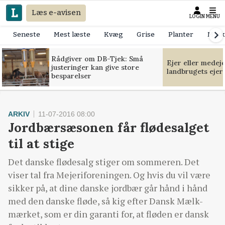
Læs e-avisen
LOGIN
MENU
Seneste
Mest læste
Kvæg
Grise
Planter
Mask
Rådgiver om DB-Tjek: Små
Ejer eller medej
justeringer kan give store
landbrugets ejer
besparelser
ARKIV
11-07-2016 08:00
Jordbærsæsonen får flødesalget
til at stige
Det danske flødesalg stiger om sommeren. Det
viser tal fra Mejeriforeningen. Og hvis du vil være
sikker på, at dine danske jordbær går hånd i hånd
med den danske fløde, så kig efter Dansk Mælk-
mærket, som er din garanti for, at fløden er dansk