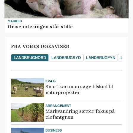
MARKED
Grisenoteringen står stille
FRA VORES UGEAVISER
LANDBRUGNORD
LANDBRUGSYD
LANDBRUGFYN
LAND
KVÆG
Snart kan man søge tilskud til
naturprojekter
ARRANGEMENT
Markvandring sætter fokus på
elefantgræs
BUSINESS