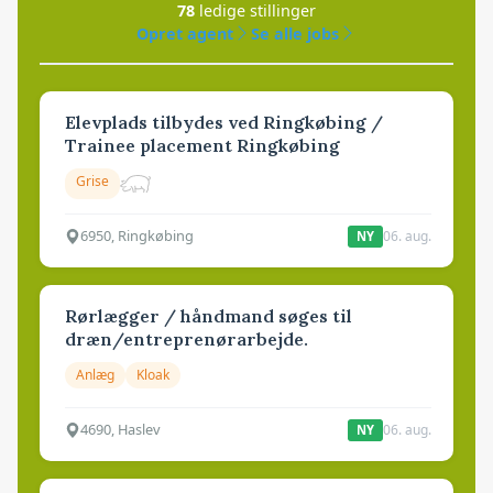
78
ledige stillinger
Opret agent
Se alle jobs
Elevplads tilbydes ved Ringkøbing /
Trainee placement Ringkøbing
Grise
6950, Ringkøbing
06. aug.
NY
Rørlægger / håndmand søges til
dræn/entreprenørarbejde.
Anlæg
Kloak
4690, Haslev
06. aug.
NY