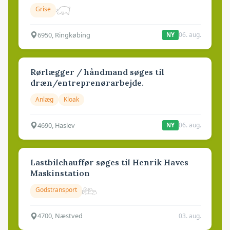
Grise
6950, Ringkøbing
06. aug.
NY
Rørlægger / håndmand søges til
dræn/entreprenørarbejde.
Anlæg
Kloak
4690, Haslev
06. aug.
NY
Lastbilchauffør søges til Henrik Haves
Maskinstation
Godstransport
4700, Næstved
03. aug.