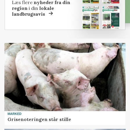
Læs flere
nyheder fra din
region
i din
lokale
landbrugsavis
MARKED
Grisenoteringen står stille