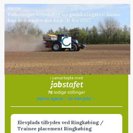
POLITIK
Folketinget behandler ny gødskningslov: Sådan
kan den ændre din bedrift fra 2027
Annonce
Loading...
Jobs
i samarbejde med
76
ledige stillinger
Opret agent
Se alle jobs
Elevplads tilbydes ved Ringkøbing /
Trainee placement Ringkøbing