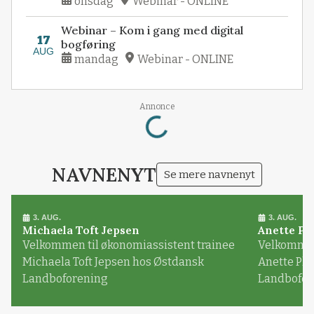
onsdag
Webinar - ONLINE
Webinar – Kom i gang med digital
17
bogføring
AUG
mandag
Webinar - ONLINE
Annonce
Loading...
NAVNENYT
Se mere navnenyt
3. AUG.
3. AUG.
Michaela Toft Jepsen
Anette Pl
Velkommen til økonomiassistent trainee
Velkommen 
Michaela Toft Jepsen hos Østdansk
Anette Pl
Landboforening
Landbofor