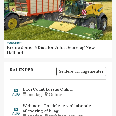
MASKINER
Krone åbner XDisc for John Deere og New
Holland
KALENDER
Se flere arrangementer
InterCount kursus Online
12
AUG
onsdag
Online
Webinar – Fordelene ved løbende
12
aflevering af bilag
AUG