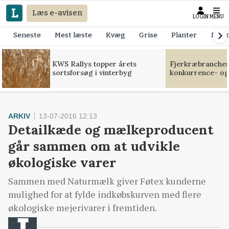
Læs e-avisen
LOGIN
MENU
Seneste
Mest læste
Kvæg
Grise
Planter
Mask
KWS Rallys topper årets
Fjerkræbranchen:
sortsforsøg i vinterbyg
konkurrence- og
ARKIV
13-07-2016 12:13
Detailkæde og mælkeproducent
går sammen om at udvikle
økologiske varer
Sammen med Naturmælk giver Føtex kunderne
mulighed for at fylde indkøbskurven med flere
økologiske mejerivarer i fremtiden.