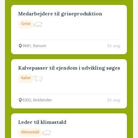
Medarbejdere til griseproduktion
Grise
9681, Ranum
03. aug.
Kalvepasser til ejendom i udvikling søges
Kalve
6392, Bolderslev
03. aug.
Leder til klimastald
Klimastald