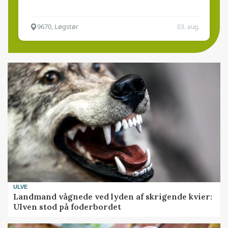
9670, Løgstør
03. aug.
ULVE
Landmand vågnede ved lyden af skrigende kvier:
Ulven stod på foderbordet