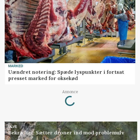
MARKED
Uændret notering: Spæde lyspunkter i fortsat
presset marked for oksekød
Annonce
Loading...
ULVE
Bekræftet: Sætter droner ind mod problemulv