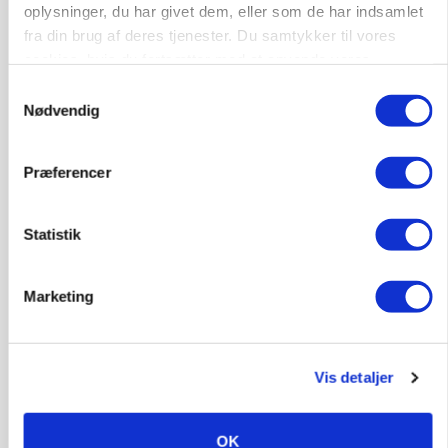
oplysninger, du har givet dem, eller som de har indsamlet
fra din brug af deres tjenester. Du samtykker til vores
cookies, hvis du fortsætter med at anvende vores
MARKED
hjemmeside.
Samtykkevalg
Russisk mælkepris dykker 23 procent
Nødvendig
Annonce
Præferencer
Statistik
Marketing
Vis detaljer
POLITIK
»Nu stopper I«: Landbrugsdebattør og
OK
protestgruppe vil demonstrere mod ny