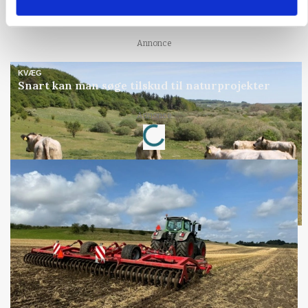
gødskningslov
Annonce
KVÆG
Snart kan man søge tilskud til naturprojekter
Annonce
Loading...