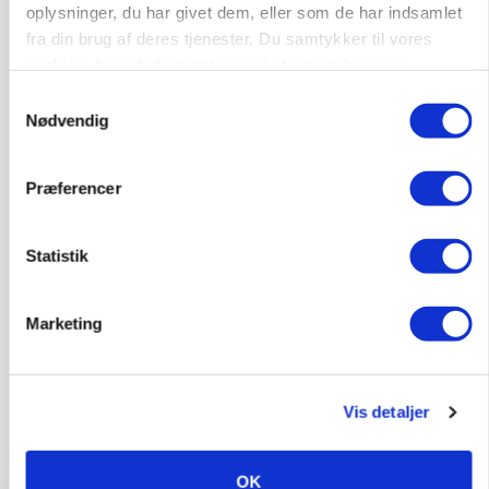
oplysninger, du har givet dem, eller som de har indsamlet
fra din brug af deres tjenester. Du samtykker til vores
cookies, hvis du fortsætter med at anvende vores
hjemmeside.
Samtykkevalg
Nødvendig
Præferencer
Statistik
PLANTER
Før såmaskinen kører: Her er efterårets største
Marketing
skadedyrsrisici
Annonce
Vis detaljer
MARKED
Grisebestanden stiger trods svagere
avlsbestand
OK