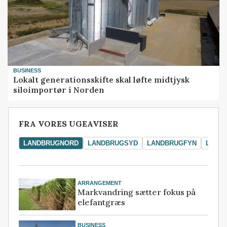
BUSINESS
Lokalt generationsskifte skal løfte midtjysk
siloimportør i Norden
FRA VORES UGEAVISER
LANDBRUGNORD
LANDBRUGSYD
LANDBRUGFYN
LAND
ARRANGEMENT
Markvandring sætter fokus på
elefantgræs
BUSINESS