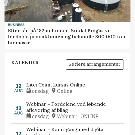
BUSINESS
Efter lån på 182 millioner: Sindal Biogas vil
fordoble produktionen og behandle 800.000 ton
biomasse
KALENDER
Se flere arrangementer
InterCount kursus Online
12
AUG
onsdag
Online
Webinar – Fordelene ved løbende
12
aflevering af bilag
AUG
onsdag
Webinar - ONLINE
Webinar – Kom i gang med digital
17