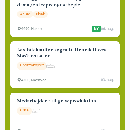
dræn/entreprenørarbejde.
Anlæg
Kloak
4690, Haslev
06. aug.
NY
Lastbilchauffør søges til Henrik Haves
Maskinstation
Godstransport
4700, Næstved
03. aug.
Medarbejdere til griseproduktion
Grise