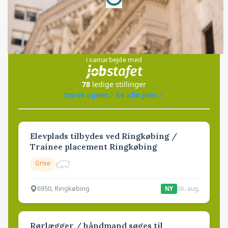
Jobs
i samarbejde med
78
ledige stillinger
Opret agent
Se alle jobs
Elevplads tilbydes ved Ringkøbing /
Trainee placement Ringkøbing
Grise
6950, Ringkøbing
06. aug.
NY
Rørlægger / håndmand søges til