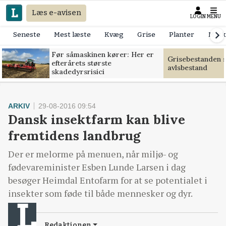
Læs e-avisen
LOGIN
MENU
Seneste
Mest læste
Kvæg
Grise
Planter
Mask
Før såmaskinen kører: Her er
Grisebestanden s
efterårets største
avlsbestand
skadedyrsrisici
ARKIV
29-08-2016 09:54
Dansk insektfarm kan blive
fremtidens landbrug
Der er melorme på menuen, når miljø- og
fødevareminister Esben Lunde Larsen i dag
besøger Heimdal Entofarm for at se potentialet i
insekter som føde til både mennesker og dyr.
Redaktionen