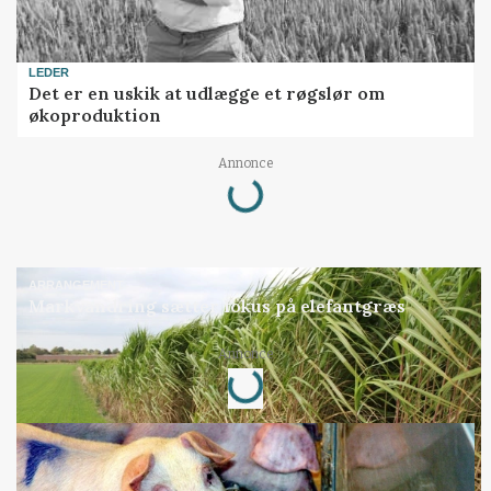
LEDER
Det er en uskik at udlægge et røgslør om
økoproduktion
Annonce
Loading...
ARRANGEMENT
Markvandring sætter fokus på elefantgræs
Annonce
Loading...