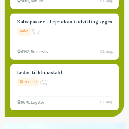
9681, Ranum
03. aug.
Kalvepasser til ejendom i udvikling søges
Kalve
6392, Bolderslev
03. aug.
Leder til klimastald
Klimastald
9670, Løgstør
03. aug.