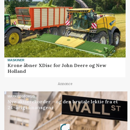
MASKINER
Krone åbner XDisc for John Deere og New
Holland
Annonce
MARKEDSFOKUS
Nye aktierekorder – og den brutale lektie fra et
24-årigt finansgeni
Loading...
Annonce