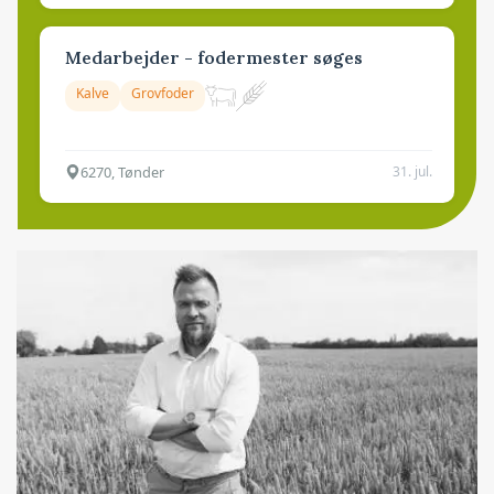
Medarbejder - fodermester søges
Kalve
Grovfoder
6270, Tønder
31. jul.