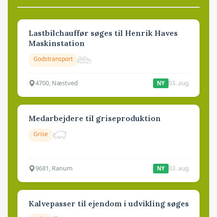
Lastbilchauffør søges til Henrik Haves
Maskinstation
Godstransport
4700, Næstved
03. aug.
NY
Medarbejdere til griseproduktion
Grise
9681, Ranum
03. aug.
NY
Kalvepasser til ejendom i udvikling søges