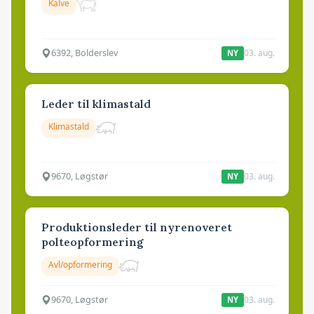
Kalve
6392, Bolderslev
03. aug.
NY
Leder til klimastald
Klimastald
9670, Løgstør
03. aug.
NY
Produktionsleder til nyrenoveret
polteopformering
Avl/opformering
9670, Løgstør
03. aug.
NY