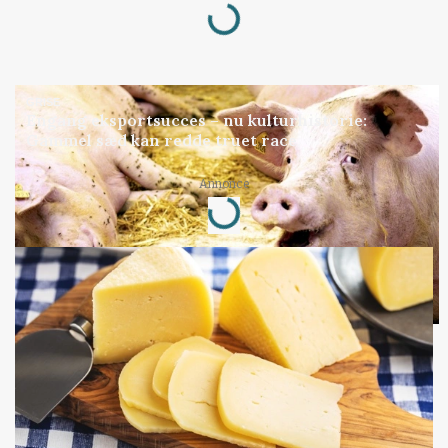
Loading...
GRISE
Engang eksportsucces – nu kulturhistorie:
Gammel sæd kan redde truet race
Annonce
Loading...