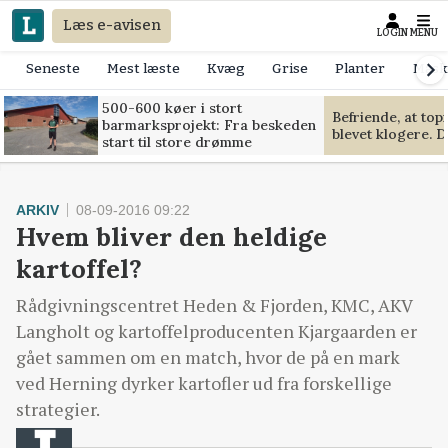
Læs e-avisen
LOGIN
MENU
Seneste
Mest læste
Kvæg
Grise
Planter
Mask
500-600 køer i stort
Befriende, at to
barmarksprojekt: Fra beskeden
blevet klogere. D
start til store drømme
ARKIV
08-09-2016 09:22
Hvem bliver den heldige
kartoffel?
Rådgivningscentret Heden & Fjorden, KMC, AKV
Langholt og kartoffelproducenten Kjargaarden er
gået sammen om en match, hvor de på en mark
ved Herning dyrker kartofler ud fra forskellige
strategier.