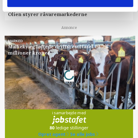
MARKEDSFOKUS
Olien styrer råvaremarkederne
Annonce
MARKED
Malkekvæg løftede driftsresultatet til 2,8
millioner kroner
Annonce
Loading...
Jobs
i samarbejde med
80
ledige stillinger
Opret agent
Se alle jobs