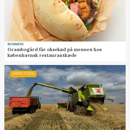
BUSINESS
Grambogård får oksekød på menuen hos
københavnsk restaurantkæde
HØST-TOUR