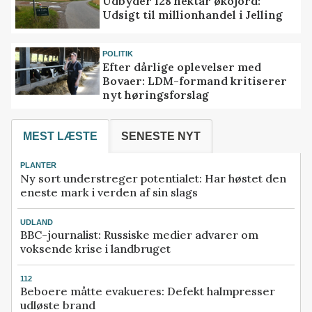
Udbyder 128 hektar økojord:
Udsigt til millionhandel i Jelling
POLITIK
Efter dårlige oplevelser med
Bovaer: LDM-formand kritiserer
nyt høringsforslag
MEST LÆSTE
SENESTE NYT
PLANTER
Ny sort understreger potentialet: Har høstet den
eneste mark i verden af sin slags
UDLAND
BBC-journalist: Russiske medier advarer om
voksende krise i landbruget
112
Beboere måtte evakueres: Defekt halmpresser
udløste brand