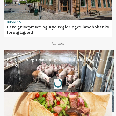
BUSINESS
Lave grisepriser og nye regler øger landbobanks
forsigtighed
Annonce
KLUMME
Ny griseprognose kan give anledning til et nyt
budgettjek
Annonce
Loading...