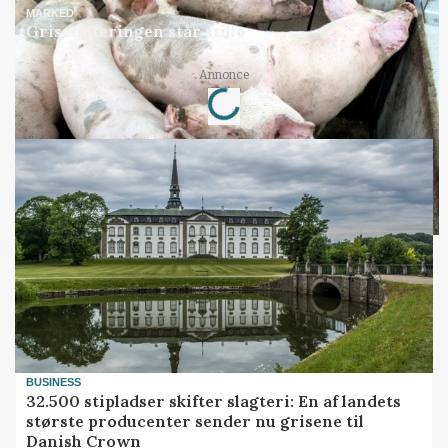
MARKED
Grisenoteringen står stille
Loading...
Annonce
BUSINESS
32.500 stipladser skifter slagteri: En af landets
største producenter sender nu grisene til
Danish Crown