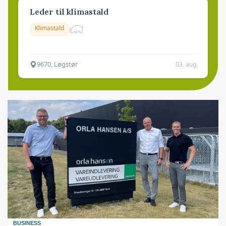
Leder til klimastald
Klimastald
9670, Løgstør
03. aug.
BUSINESS