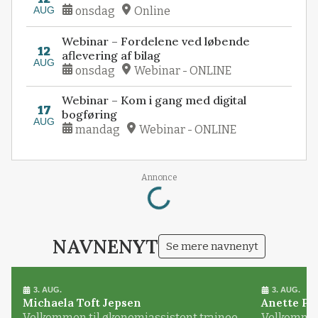
AUG
onsdag
Online
Webinar – Fordelene ved løbende
12
aflevering af bilag
AUG
onsdag
Webinar - ONLINE
Webinar – Kom i gang med digital
17
bogføring
AUG
mandag
Webinar - ONLINE
Loading...
Annonce
NAVNENYT
Se mere navnenyt
3. AUG.
3. AUG.
Michaela Toft Jepsen
Anette Pl
Velkommen til økonomiassistent trainee
Velkommen 