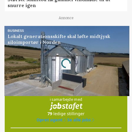
snurre igen
Annonce
BUSINESS
Lokalt generationsskifte skal løfte midtjysk
siloimportør i Norden
Annonce
Loading...
Jobs
i samarbejde med
79
ledige stillinger
Opret agent
Se alle jobs