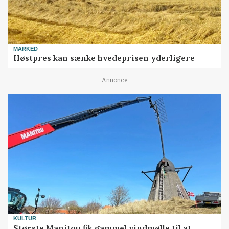
MARKED
Høstpres kan sænke hvedeprisen yderligere
Annonce
KULTUR
Største Manitou fik gammel vindmølle til at