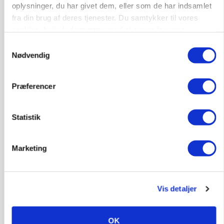
oplysninger, du har givet dem, eller som de har indsamlet
fra din brug af deres tjenester. Du samtykker til vores
LEDER
cookies, hvis du fortsætter med at anvende vores
Det er en uskik at udlægge et røgslør om
hjemmeside.
Samtykkevalg
økoproduktion
Nødvendig
Annonce
Præferencer
PLANTER
HØST-TOUR
18 montører står klar i høsten: Sådan holder PN
Maskiner landmænd i gang
Statistik
Loading...
Annonce
Marketing
Vis detaljer
OK