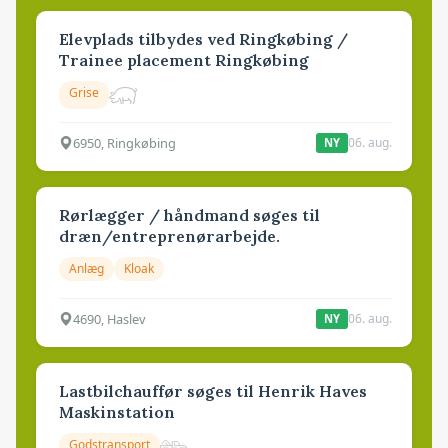
Elevplads tilbydes ved Ringkøbing /
Trainee placement Ringkøbing
Grise
6950, Ringkøbing
06. aug.
NY
Rørlægger / håndmand søges til
dræn/entreprenørarbejde.
Anlæg
Kloak
4690, Haslev
06. aug.
NY
Lastbilchauffør søges til Henrik Haves
Maskinstation
Godstransport