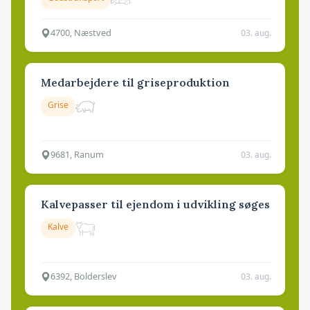
4700, Næstved
03. aug.
Medarbejdere til griseproduktion
Grise
9681, Ranum
03. aug.
Kalvepasser til ejendom i udvikling søges
Kalve
6392, Bolderslev
03. aug.