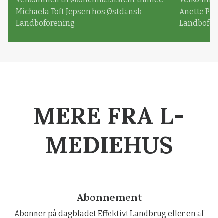
Michaela Toft Jepsen hos Østdansk
Anette Pl
Landboforening
Landbofor
MERE FRA L-
MEDIEHUS
Abonnement
Abonner på dagbladet Effektivt Landbrug eller en af