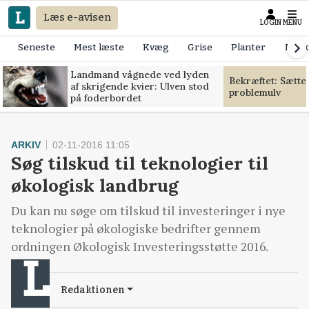
Læs e-avisen
LOGIN
MENU
Seneste
Mest læste
Kvæg
Grise
Planter
Mask
Landmand vågnede ved lyden
Bekræftet: Sætte
af skrigende kvier: Ulven stod
problemulv
på foderbordet
ARKIV
02-11-2016 11:05
Søg tilskud til teknologier til
økologisk landbrug
Du kan nu søge om tilskud til investeringer i nye
teknologier på økologiske bedrifter gennem
ordningen Økologisk Investeringsstøtte 2016.
Redaktionen