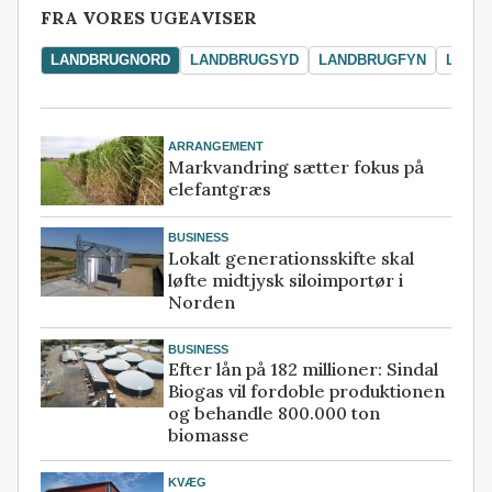
FRA VORES UGEAVISER
LANDBRUGNORD
LANDBRUGSYD
LANDBRUGFYN
LAND
ARRANGEMENT
Markvandring sætter fokus på
elefantgræs
BUSINESS
Lokalt generationsskifte skal
løfte midtjysk siloimportør i
Norden
BUSINESS
Efter lån på 182 millioner: Sindal
Biogas vil fordoble produktionen
og behandle 800.000 ton
biomasse
KVÆG