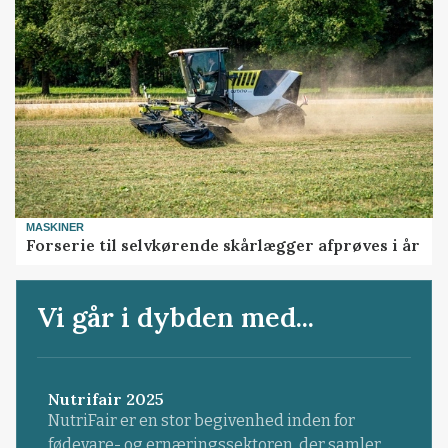
MASKINER
Forserie til selvkørende skårlægger afprøves i år
Vi går i dybden med...
Nutrifair 2025
NutriFair er en stor begivenhed inden for
fødevare- og ernæringssektoren, der samler