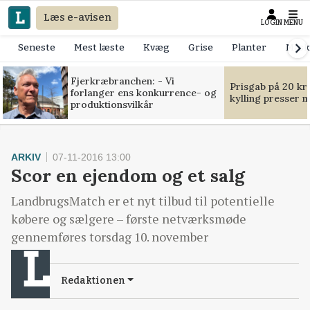
Læs e-avisen
LOGIN
MENU
Seneste
Mest læste
Kvæg
Grise
Planter
Mask
Fjerkræbranchen: - Vi
Prisgab på 20 kr
forlanger ens konkurrence- og
kylling presser 
produktionsvilkår
ARKIV
07-11-2016 13:00
Scor en ejendom og et salg
LandbrugsMatch er et nyt tilbud til potentielle
købere og sælgere – første netværksmøde
gennemføres torsdag 10. november
Redaktionen