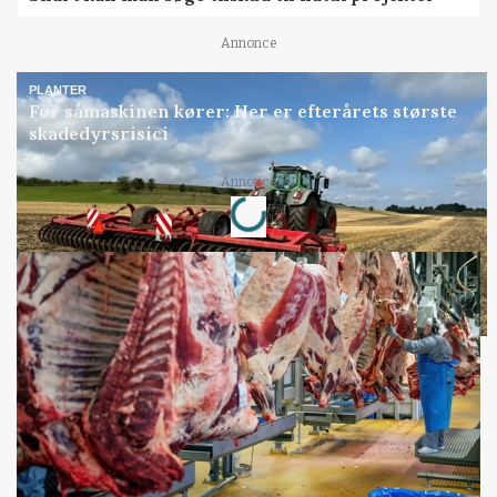
Annonce
PLANTER
Før såmaskinen kører: Her er efterårets største
skadedyrsrisici
Loading...
Annonce