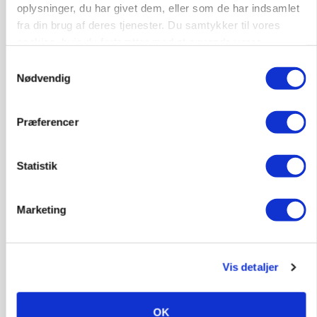
oplysninger, du har givet dem, eller som de har indsamlet
fra din brug af deres tjenester. Du samtykker til vores
cookies, hvis du fortsætter med at anvende vores
hjemmeside.
Samtykkevalg
Nødvendig
Præferencer
MARKEDSFOKUS
Prisgab på 20 kroner pr. kg vokser: Polsk kylling
Statistik
presser markedet
Marketing
Vis detaljer
OK