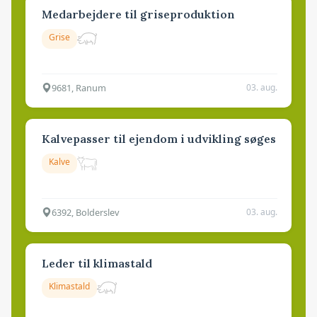
Medarbejdere til griseproduktion
Grise
9681, Ranum
03. aug.
Kalvepasser til ejendom i udvikling søges
Kalve
6392, Bolderslev
03. aug.
Leder til klimastald
Klimastald