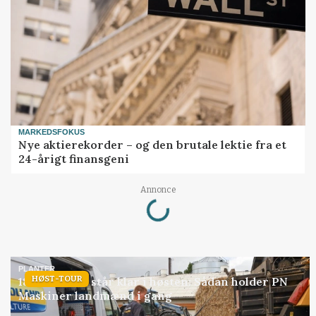
MARKEDSFOKUS
Nye aktierekorder – og den brutale lektie fra et
24-årigt finansgeni
Loading...
Annonce
PLANTER
HØST-TOUR
18 montører står klar i høsten: Sådan holder PN
Maskiner landmænd i gang