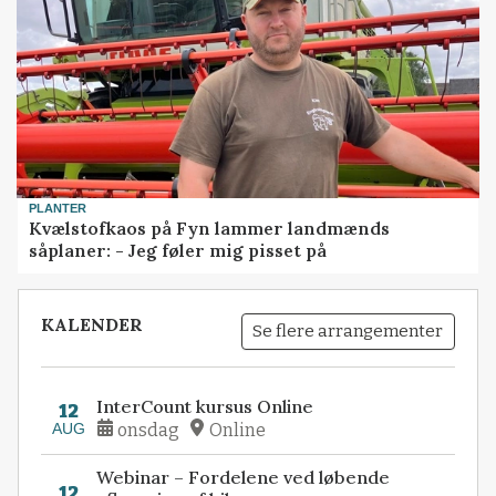
PLANTER
Kvælstofkaos på Fyn lammer landmænds
såplaner: - Jeg føler mig pisset på
KALENDER
Se flere arrangementer
InterCount kursus Online
12
AUG
onsdag
Online
Webinar – Fordelene ved løbende
12