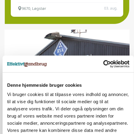
9670, Løgstør
03. aug.
Denne hjemmeside bruger cookies
Vi bruger cookies til at tilpasse vores indhold og annoncer,
til at vise dig funktioner til sociale medier og til at
KULTUR
Tæller Aabybro Mejeri og Axel Månsson: 21
analysere vores trafik. Vi deler også oplysninger om din
fødevareproducenter indstillet til pris
brug af vores website med vores partnere inden for
sociale medier, annonceringspartnere og analysepartnere.
Vores partnere kan kombinere disse data med andre