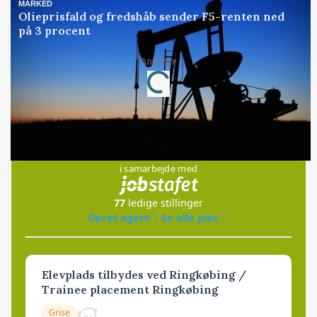
MARKED
Olieprisfald og fredshåb sender F5-renten ned
på 3 procent
Annonce
Loading...
Jobs
i samarbejde med
77
ledige stillinger
Opret agent
Se alle jobs
Elevplads tilbydes ved Ringkøbing /
Trainee placement Ringkøbing
Grise