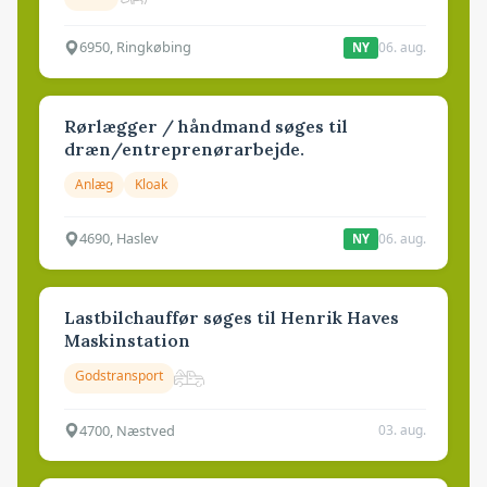
6950, Ringkøbing
06. aug.
NY
Rørlægger / håndmand søges til
dræn/entreprenørarbejde.
Anlæg
Kloak
4690, Haslev
06. aug.
NY
Lastbilchauffør søges til Henrik Haves
Maskinstation
Godstransport
4700, Næstved
03. aug.