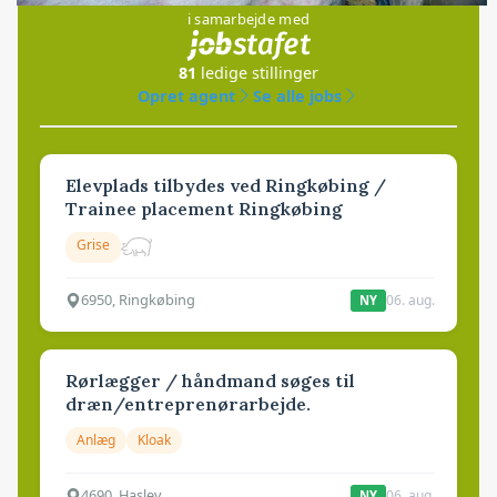
i samarbejde med
81
ledige stillinger
Opret agent
Se alle jobs
Elevplads tilbydes ved Ringkøbing /
Trainee placement Ringkøbing
Grise
6950, Ringkøbing
06. aug.
NY
Rørlægger / håndmand søges til
dræn/entreprenørarbejde.
Anlæg
Kloak
4690, Haslev
06. aug.
NY