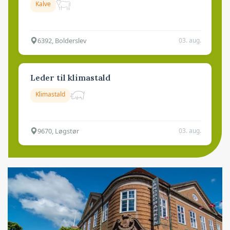
Kalve
6392, Bolderslev
03. aug.
Leder til klimastald
Klimastald
9670, Løgstør
03. aug.