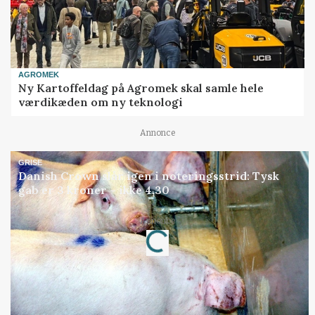
AGROMEK
Ny Kartoffeldag på Agromek skal samle hele
værdikæden om ny teknologi
Annonce
GRISE
Danish Crown slår igen i noteringsstrid: Tysk
gab er 3 kroner – ikke 4,30
Loading...
Annonce
Jobs