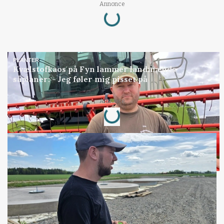
Annonce
Loading...
PLANTER
Kvælstofkaos på Fyn lammer landmænds
såplaner: - Jeg føler mig pisset på
Annonce
Loading...