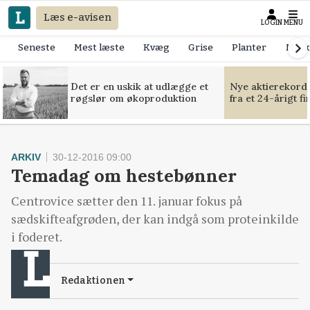
Læs e-avisen
LOGIN
MENU
Seneste
Mest læste
Kvæg
Grise
Planter
Mask
Det er en uskik at udlægge et
Nye aktierekorde
røgslør om økoproduktion
fra et 24-årigt f
ARKIV
30-12-2016 09:00
Temadag om hestebønner
Centrovice sætter den 11. januar fokus på
sædskifteafgrøden, der kan indgå som proteinkilde
i foderet.
Redaktionen