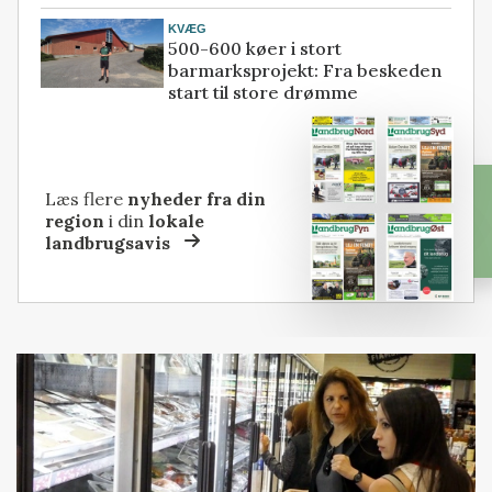
KVÆG
500-600 køer i stort
barmarksprojekt: Fra beskeden
start til store drømme
Læs flere
nyheder fra din
region
i din
lokale
landbrugsavis