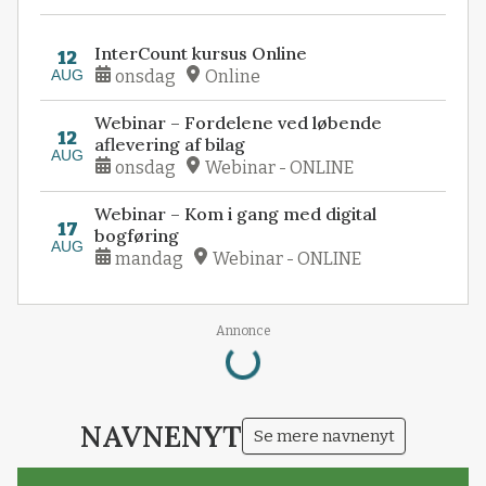
InterCount kursus Online
12
AUG
onsdag
Online
Webinar – Fordelene ved løbende
12
aflevering af bilag
AUG
onsdag
Webinar - ONLINE
Webinar – Kom i gang med digital
17
bogføring
AUG
mandag
Webinar - ONLINE
Annonce
Loading...
NAVNENYT
Se mere navnenyt