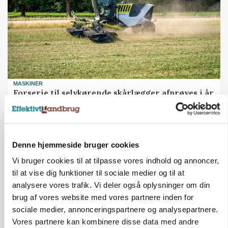
MASKINER
Forserie til selvkørende skårlægger afprøves i år
Annonce
ARRANGEMENT
Denne hjemmeside bruger cookies
Markvandring sætter fokus på elefantgræs
Vi bruger cookies til at tilpasse vores indhold og annoncer,
Annonce
Loading...
til at vise dig funktioner til sociale medier og til at
analysere vores trafik. Vi deler også oplysninger om din
brug af vores website med vores partnere inden for
sociale medier, annonceringspartnere og analysepartnere.
Vores partnere kan kombinere disse data med andre