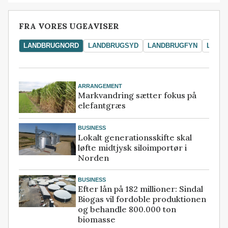
FRA VORES UGEAVISER
LANDBRUGNORD
LANDBRUGSYD
LANDBRUGFYN
LAND
ARRANGEMENT
Markvandring sætter fokus på
elefantgræs
BUSINESS
Lokalt generationsskifte skal
løfte midtjysk siloimportør i
Norden
BUSINESS
Efter lån på 182 millioner: Sindal
Biogas vil fordoble produktionen
og behandle 800.000 ton
biomasse