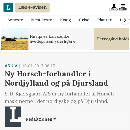
Læs e-avisen
LOGIN
MENU
Seneste
Mest læste
Kvæg
Grise
Planter
Mask
Høstpres kan sænke
Herregård holde
hvedeprisen yderligere
ARKIV
10-01-2017 08:15
Ny Horsch-forhandler i
Nordjylland og på Djursland
S. D. Kjærsgaard A/S er ny forhandler af Horsch-
maskinerne i det nordjyske og på Djursland.
Redaktionen