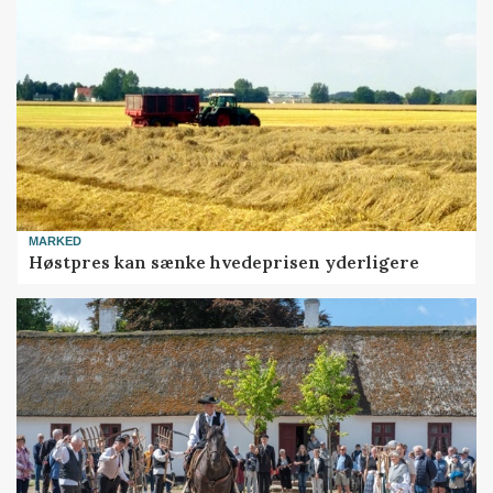
MARKED
Høstpres kan sænke hvedeprisen yderligere