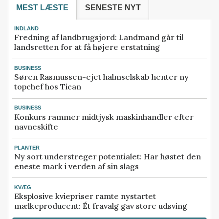
MEST LÆSTE
SENESTE NYT
INDLAND
Fredning af landbrugsjord: Landmand går til
landsretten for at få højere erstatning
BUSINESS
Søren Rasmussen-ejet halmselskab henter ny
topchef hos Tican
BUSINESS
Konkurs rammer midtjysk maskinhandler efter
navneskifte
PLANTER
Ny sort understreger potentialet: Har høstet den
eneste mark i verden af sin slags
KVÆG
Eksplosive kviepriser ramte nystartet
mælkeproducent: Ét fravalg gav store udsving