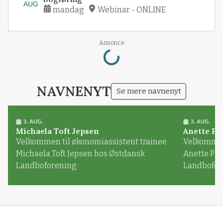
AUG
mandag
Webinar - ONLINE
Loading...
Annonce
NAVNENYT
Se mere navnenyt
3. AUG.
3. AUG.
Michaela Toft Jepsen
Anette Pl
Velkommen til økonomiassistent trainee
Velkommen 
Michaela Toft Jepsen hos Østdansk
Anette Pl
Landboforening
Landbofor