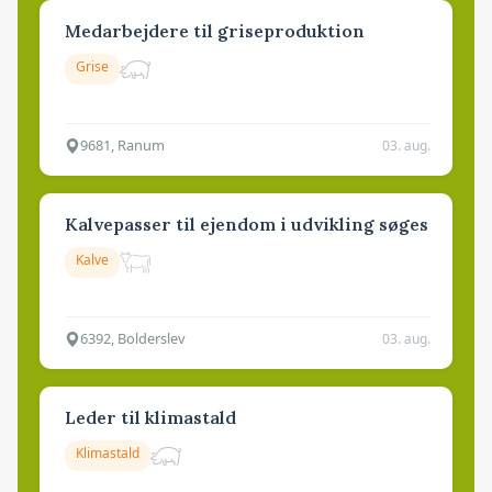
Medarbejdere til griseproduktion
Grise
9681, Ranum
03. aug.
Kalvepasser til ejendom i udvikling søges
Kalve
6392, Bolderslev
03. aug.
Leder til klimastald
Klimastald