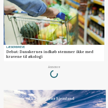
LÆSERBREVE
Debat: Danskernes indkøb stemmer ikke med
kravene til økologi
Loading...
Annonce
KULTUR
Studietur til kænguruens hjemland