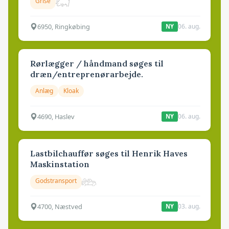
Grise
6950, Ringkøbing
06. aug.
NY
Rørlægger / håndmand søges til
dræn/entreprenørarbejde.
Anlæg
Kloak
4690, Haslev
06. aug.
NY
Lastbilchauffør søges til Henrik Haves
Maskinstation
Godstransport
4700, Næstved
03. aug.
NY