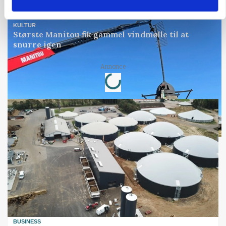
Annonce
KULTUR
Største Manitou fik gammel vindmølle til at
snurre igen
Loading...
Annonce
BUSINESS