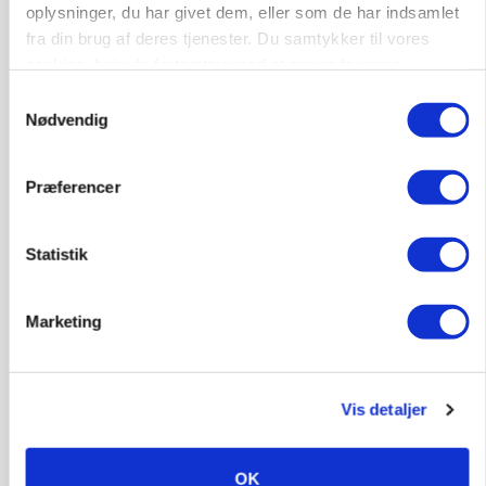
oplysninger, du har givet dem, eller som de har indsamlet
BUSINESS
fra din brug af deres tjenester. Du samtykker til vores
Lokalt generationsskifte skal løfte midtjysk
siloimportør i Norden
cookies, hvis du fortsætter med at anvende vores
hjemmeside.
Samtykkevalg
Annonce
Nødvendig
Præferencer
Statistik
Marketing
BUSINESS
Vis detaljer
Efter fire årtier: Familieejet vestjysk producent
af staldinventar får ny medejer
OK