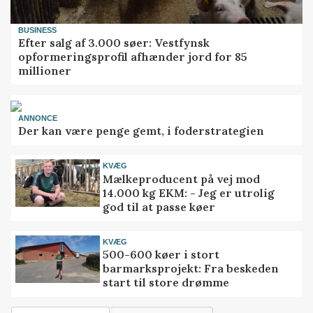
BUSINESS
Efter salg af 3.000 søer: Vestfynsk
opformeringsprofil afhænder jord for 85
millioner
ANNONCE
Der kan være penge gemt, i foderstrategien
KVÆG
Mælkeproducent på vej mod
14.000 kg EKM: - Jeg er utrolig
god til at passe køer
KVÆG
500-600 køer i stort
barmarksprojekt: Fra beskeden
start til store drømme