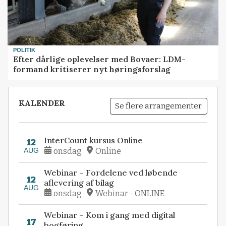
POLITIK
Efter dårlige oplevelser med Bovaer: LDM-
formand kritiserer nyt høringsforslag
KALENDER
Se flere arrangementer
InterCount kursus Online
12
AUG
onsdag
Online
Webinar – Fordelene ved løbende
12
aflevering af bilag
AUG
onsdag
Webinar - ONLINE
Webinar – Kom i gang med digital
17
bogføring