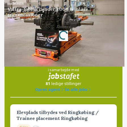
MASKINER
Valtra-fabrik runder 1.000 trinløse
transmissioner
Annonce
Loading...
Jobs
i samarbejde med
81
ledige stillinger
Opret agent
Se alle jobs
Elevplads tilbydes ved Ringkøbing /
Trainee placement Ringkøbing