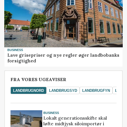
BUSINESS
Lave grisepriser og nye regler øger landbobanks
forsigtighed
FRA VORES UGEAVISER
LANDBRUGNORD
LANDBRUGSYD
LANDBRUGFYN
LAND
BUSINESS
Lokalt generationsskifte skal
løfte midtjysk siloimportør i