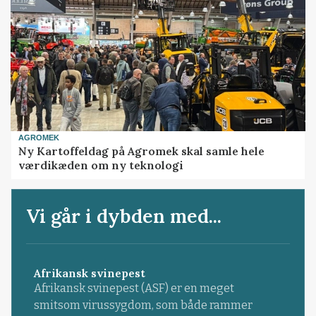
AGROMEK
Ny Kartoffeldag på Agromek skal samle hele
værdikæden om ny teknologi
Vi går i dybden med...
Afrikansk svinepest
Afrikansk svinepest (ASF) er en meget
smitsom virussygdom, som både rammer