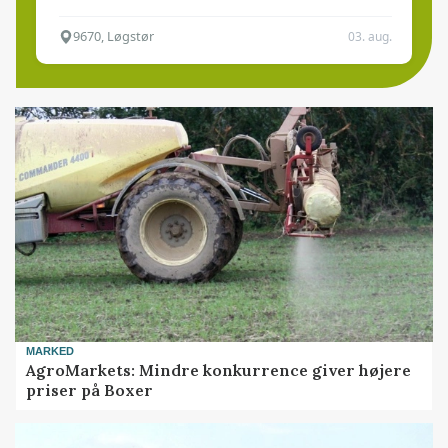
9670, Løgstør
03. aug.
MARKED
AgroMarkets: Mindre konkurrence giver højere
priser på Boxer