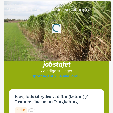
ARRANGEMENT
Markvandring sætter fokus på elefantgræs
Annonce
Loading...
Jobs
i samarbejde med
72
ledige stillinger
Opret agent
Se alle jobs
Elevplads tilbydes ved Ringkøbing /
Trainee placement Ringkøbing
Grise