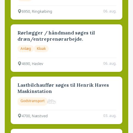
6950, Ringkøbing
06. aug.
Rørlægger / håndmand søges til
dræn/entreprenørarbejde.
Anlæg
Kloak
4690, Haslev
06. aug.
Lastbilchauffør søges til Henrik Haves
Maskinstation
Godstransport
4700, Næstved
03. aug.