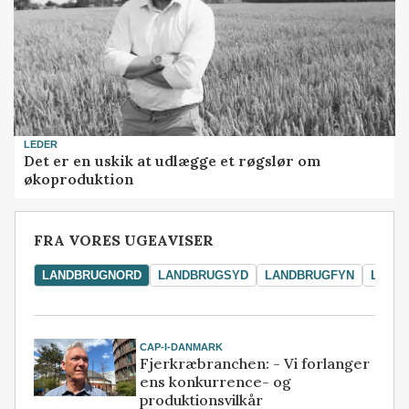
LEDER
Det er en uskik at udlægge et røgslør om
økoproduktion
FRA VORES UGEAVISER
LANDBRUGNORD
LANDBRUGSYD
LANDBRUGFYN
LAND
CAP-I-DANMARK
Fjerkræbranchen: - Vi forlanger
ens konkurrence- og
produktionsvilkår