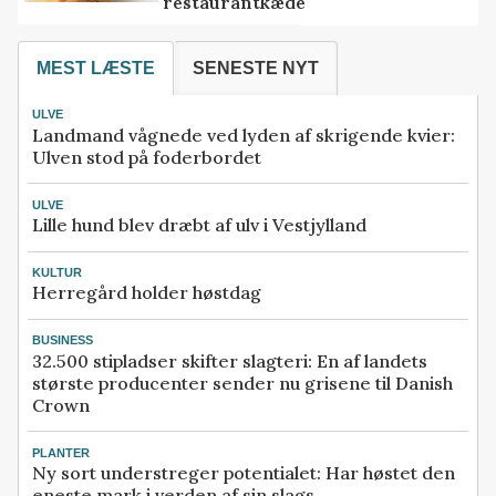
restaurantkæde
MEST LÆSTE
SENESTE NYT
ULVE
Landmand vågnede ved lyden af skrigende kvier:
Ulven stod på foderbordet
ULVE
Lille hund blev dræbt af ulv i Vestjylland
KULTUR
Herregård holder høstdag
BUSINESS
32.500 stipladser skifter slagteri: En af landets
største producenter sender nu grisene til Danish
Crown
PLANTER
Ny sort understreger potentialet: Har høstet den
eneste mark i verden af sin slags