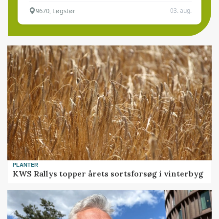
9670, Løgstør
03. aug.
PLANTER
KWS Rallys topper årets sortsforsøg i vinterbyg