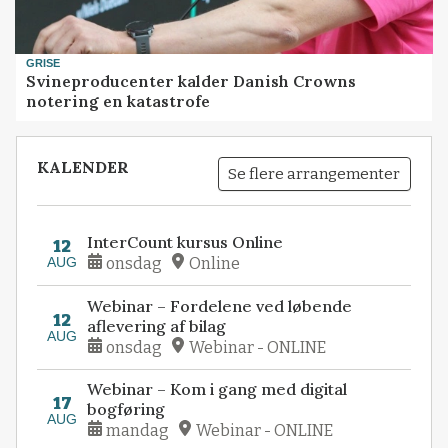
GRISE
Svineproducenter kalder Danish Crowns
notering en katastrofe
KALENDER
Se flere arrangementer
InterCount kursus Online
12
AUG
onsdag
Online
Webinar – Fordelene ved løbende
12
aflevering af bilag
AUG
onsdag
Webinar - ONLINE
Webinar – Kom i gang med digital
17
bogføring
AUG
mandag
Webinar - ONLINE