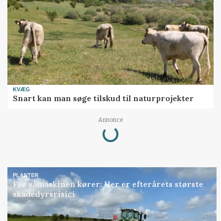
KVÆG
Snart kan man søge tilskud til naturprojekter
Loading...
Annonce
PLANTER
Før såmaskinen kører: Her er efterårets største
skadedyrsrisici
Annonce