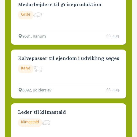
Medarbejdere til griseproduktion
Grise
9681, Ranum
03. aug.
Kalvepasser til ejendom i udvikling søges
Kalve
6392, Bolderslev
03. aug.
Leder til klimastald
Klimastald