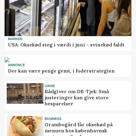
MARKED
USA: Oksekød steg i værdi i juni – svinekød faldt
ANNONCE
Der kan være penge gemt, i foderstrategien
GRISE
Rådgiver om DB-Tjek: Små
justeringer kan give store
besparelser
BUSINESS
Grambogård får oksekød på
menuen hos københavnsk