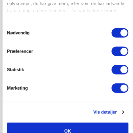
oplysninger, du har givet dem, eller som de har indsamlet
fra din brug af deres tjenester. Du samtykker til vores
BUSINESS
Fra mark til mur: Byggeriet kan åbne nyt
cookies, hvis du fortsætter med at anvende vores
marked for biokul
hjemmeside.
Samtykkevalg
Loading...
Nødvendig
Annonce
Præferencer
Statistik
Marketing
Vis detaljer
POLITIK
OK
»Nu stopper I«: Landbrugsdebattør og