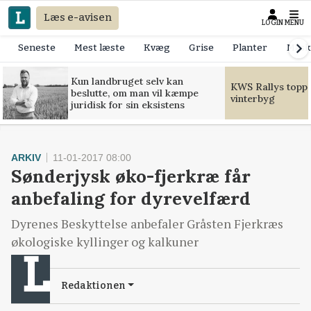
Læs e-avisen
LOGIN
MENU
Seneste
Mest læste
Kvæg
Grise
Planter
Mask
Kun landbruget selv kan
KWS Rallys toppe
beslutte, om man vil kæmpe
vinterbyg
juridisk for sin eksistens
ARKIV
11-01-2017 08:00
Sønderjysk øko-fjerkræ får
anbefaling for dyrevelfærd
Dyrenes Beskyttelse anbefaler Gråsten Fjerkræs
økologiske kyllinger og kalkuner
Redaktionen