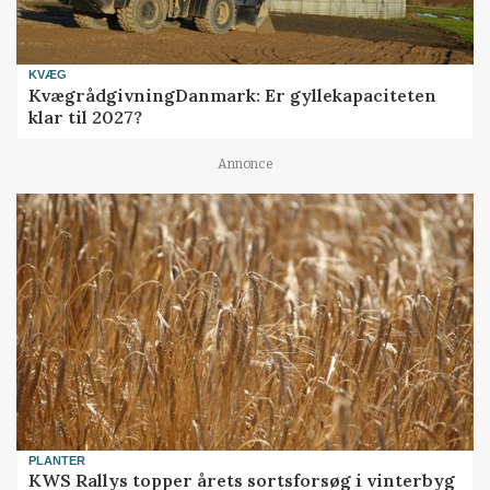
KVÆG
KvægrådgivningDanmark: Er gyllekapaciteten
klar til 2027?
Annonce
PLANTER
KWS Rallys topper årets sortsforsøg i vinterbyg