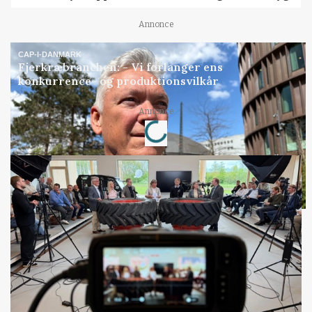
Annonce
CAP-I-DANMARK
Fjerkræbranchen: - Vi forlanger ens
konkurrence- og produktionsvilkår
Annonce
Loading...