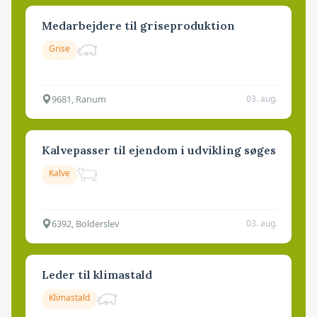
Medarbejdere til griseproduktion
Grise
9681, Ranum
03. aug.
Kalvepasser til ejendom i udvikling søges
Kalve
6392, Bolderslev
03. aug.
Leder til klimastald
Klimastald