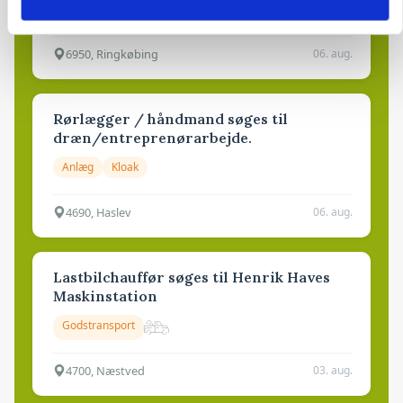
Grise
6950, Ringkøbing
06. aug.
Rørlægger / håndmand søges til
dræn/entreprenørarbejde.
Anlæg
Kloak
4690, Haslev
06. aug.
Lastbilchauffør søges til Henrik Haves
Maskinstation
Godstransport
4700, Næstved
03. aug.