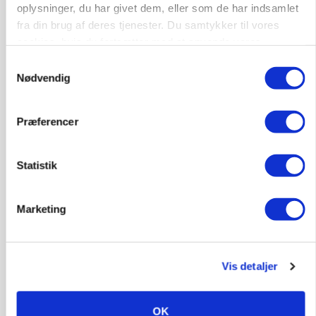
oplysninger, du har givet dem, eller som de har indsamlet
fra din brug af deres tjenester. Du samtykker til vores
MARKED
USA: Oksekød steg i værdi i juni – svinekød faldt
cookies, hvis du fortsætter med at anvende vores
Loading...
hjemmeside.
Samtykkevalg
Annonce
Nødvendig
Præferencer
Jobs
Statistik
i samarbejde med
Marketing
70
ledige stillinger
Opret agent
Se alle jobs
Vis detaljer
Elevplads tilbydes ved Ringkøbing /
Trainee placement Ringkøbing
OK