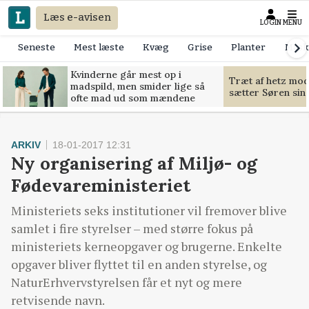
Læs e-avisen
LOGIN
MENU
Seneste
Mest læste
Kvæg
Grise
Planter
Mask
Kvinderne går mest op i
Træt af hetz mo
madspild, men smider lige så
sætter Søren sin g
ofte mad ud som mændene
ARKIV
18-01-2017 12:31
Ny organisering af Miljø- og
Fødevareministeriet
Ministeriets seks institutioner vil fremover blive
samlet i fire styrelser – med større fokus på
ministeriets kerneopgaver og brugerne. Enkelte
opgaver bliver flyttet til en anden styrelse, og
NaturErhvervstyrelsen får et nyt og mere
retvisende navn.