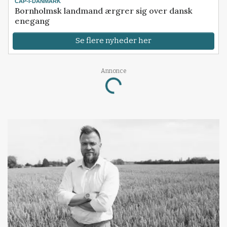
CAP-I-DANMARK
Bornholmsk landmand ærgrer sig over dansk
enegang
Se flere nyheder her
Loading...
Annonce