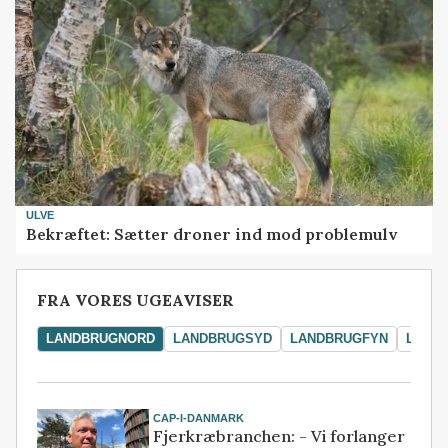
ULVE
Bekræftet: Sætter droner ind mod problemulv
FRA VORES UGEAVISER
LANDBRUGNORD
LANDBRUGSYD
LANDBRUGFYN
LAND
CAP-I-DANMARK
Fjerkræbranchen: - Vi forlanger