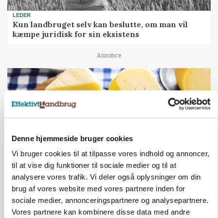
LEDER
Kun landbruget selv kan beslutte, om man vil
kæmpe juridisk for sin eksistens
Annonce
Denne hjemmeside bruger cookies
Vi bruger cookies til at tilpasse vores indhold og annoncer,
til at vise dig funktioner til sociale medier og til at
analysere vores trafik. Vi deler også oplysninger om din
MARKED
brug af vores website med vores partnere inden for
Opturen taber pusten på global mejeriauktion
sociale medier, annonceringspartnere og analysepartnere.
Vores partnere kan kombinere disse data med andre
Annonce