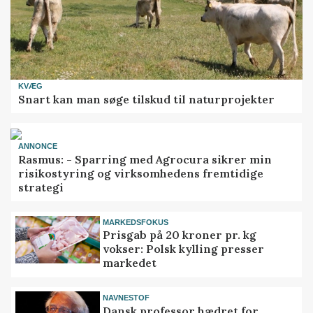
KVÆG
Snart kan man søge tilskud til naturprojekter
ANNONCE
Rasmus: - Sparring med Agrocura sikrer min
risikostyring og virksomhedens fremtidige
strategi
MARKEDSFOKUS
Prisgab på 20 kroner pr. kg
vokser: Polsk kylling presser
markedet
NAVNESTOF
Dansk professor hædret for