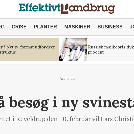
ÆG
GRISE
PLANTER
MASKINER
BUSINESS
J
er? Nyt tv-format udfordrer
Russisk mælkepris dyk
struktur
procent
Annonce
å besøg i ny svinest
t i Reveldrup den 10. februar vil Lars Christi