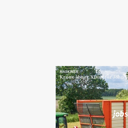
MASKINER
Krone åbner XDisc for John 
Jobs
i samarbejde med