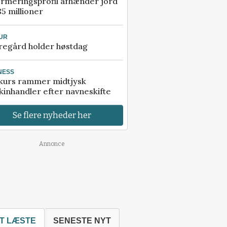
rmeringsprofil afhænder jord
85 millioner
UR
regård holder høstdag
NESS
kurs rammer midtjysk
inhandler efter navneskifte
Se flere nyheder her
Annonce
T LÆSTE
SENESTE NYT