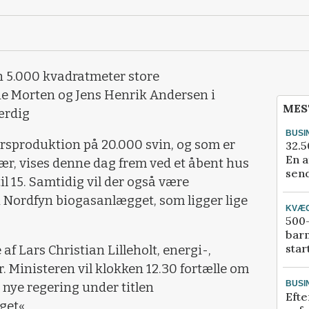
en 5.000 kvadratmeter store
ne Morten og Jens Henrik Andersen i
MES
ærdig
BUSI
rsproduktion på 20.000 svin, og som er
32.5
En a
ær, vises denne dag frem ved et åbent hus
send
l 15. Samtidig vil der også være
 Nordfyn biogasanlægget, som ligger lige
KVÆ
500-
bar
star
 af Lars Christian Lilleholt, energi-,
. Ministeren vil klokken 12.30 fortælle om
BUSI
 nye regering under titlen
Efte
get«.