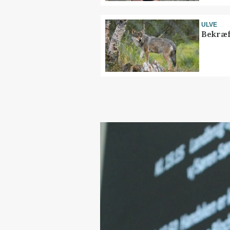
ULVE
Bekræf