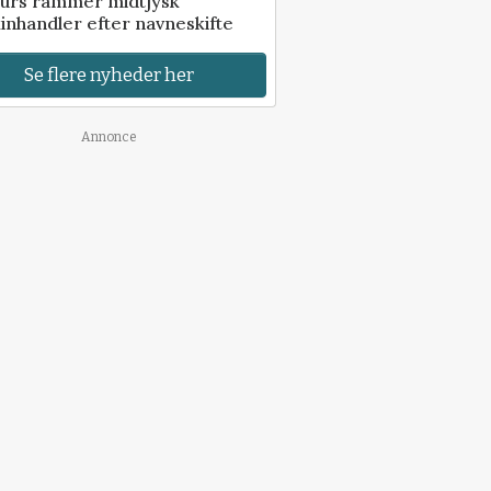
urs rammer midtjysk
inhandler efter navneskifte
Se flere nyheder her
Annonce