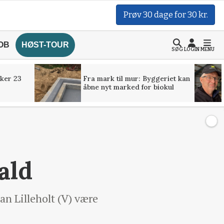
Prøv 30 dage for 30 kr.
OB
HØST-TOUR
SØG
LOGIN
MENU
ker 23
Fra mark til mur: Byggeriet kan
åbne nyt marked for biokul
ald
an Lilleholt (V) være