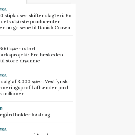
ESS
0 stipladser skifter slagteri: En
ndets største producenter
r nu grisene til Danish Crown
00 køer i stort
arksprojekt: Fra beskeden
 til store drømme
ESS
 salg af 3.000 søer: Vestfynsk
rmeringsprofil afhænder jord
5 millioner
UR
egård holder høstdag
ESS