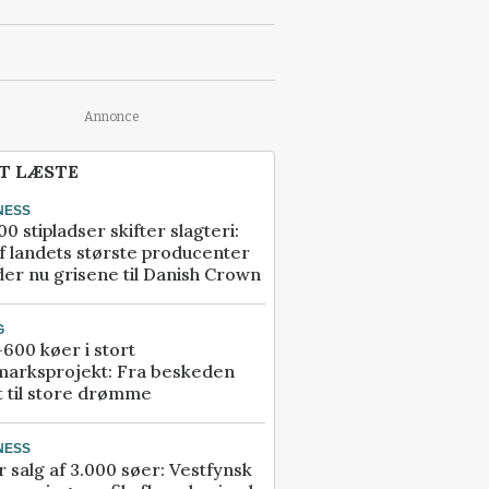
Annonce
T LÆSTE
NESS
00 stipladser skifter slagteri:
f landets største producenter
er nu grisene til Danish Crown
G
600 køer i stort
marksprojekt: Fra beskeden
t til store drømme
NESS
r salg af 3.000 søer: Vestfynsk