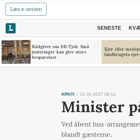
Læs e-avisen
SENESTE
KV
Rådgiver om DB-Tjek: Små
Ejer eller medej
justeringer kan give store
landbrugets ejer
besparelser
ARKIV
21-01-2017 08:12
Minister p
Ved åbent hus-arrangemente
blandt gæsterne.