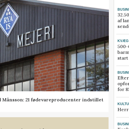
BUSIN
32.50
af la
sende
KVÆG
500-6
barm
start
BUSIN
Efter
opfo
for 8
l Månsson: 21 fødevareproducenter indstillet
KULT
Herr
BUSIN