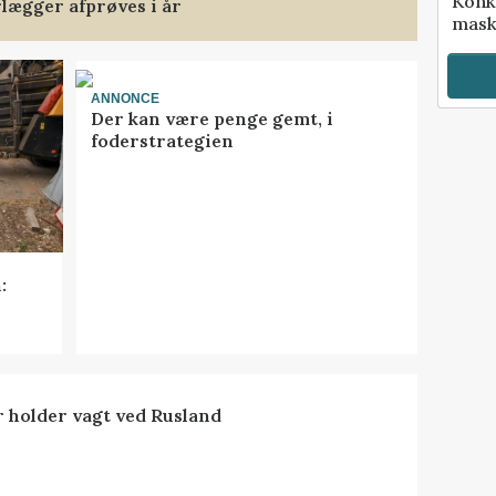
Konk
rlægger afprøves i år
mask
ANNONCE
Der kan være penge gemt, i
foderstrategien
:
 holder vagt ved Rusland