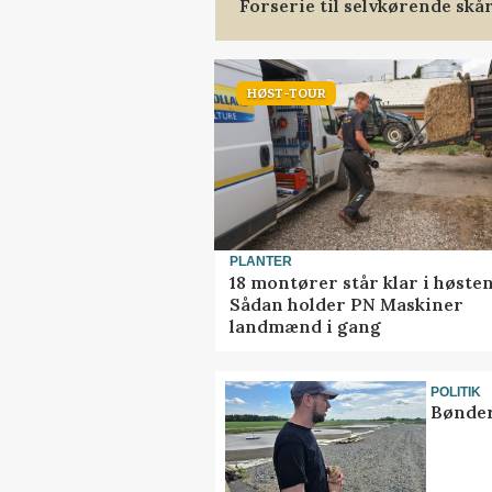
Forserie til selvkørende skå
HØST-TOUR
PLANTER
18 montører står klar i høsten
Sådan holder PN Maskiner
landmænd i gang
POLITIK
Bønder