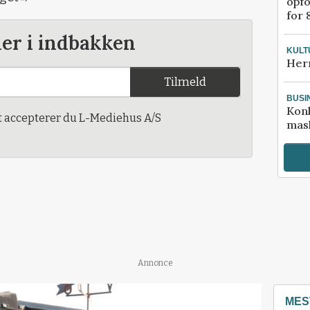
opfo
for 
der i indbakken
KULT
Her
Tilmeld
BUSI
Kon
t accepterer du L-Mediehus A/S
mask
Annonce
MES