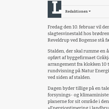
Redaktionen
Fredag den 10. februar vil d
slagtesvinestald hos brødre
Reveldrup ved Bogense stå f
Stalden, der skal rumme en å
opført af byggefirmaet Gråkj
arrangement fra klokken 10 ti
rundvisning på Natur Energi
ved siden af stalden.
Dagen byder tillige på en tale
forsynings- og klimaminister
planerne for sit område i den
»Energioptimering i landbru