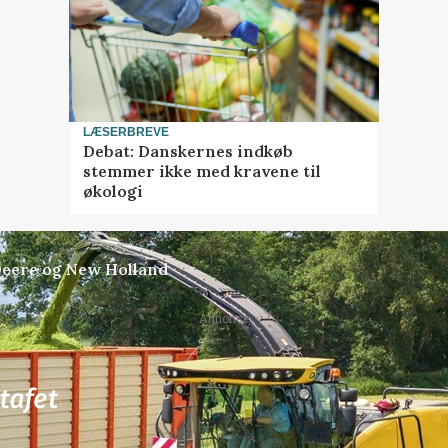
LÆSERBREVE
Debat: Danskernes indkøb
stemmer ikke med kravene til
økologi
Deere og New Holland
Annonce
78
ledige stillinger