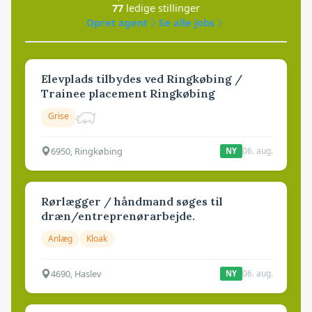
77
ledige stillinger
Opret agent
Se alle jobs
Elevplads tilbydes ved Ringkøbing /
Trainee placement Ringkøbing
Grise
6950, Ringkøbing
06. aug.
NY
Rørlægger / håndmand søges til
dræn/entreprenørarbejde.
Anlæg
Kloak
4690, Haslev
06. aug.
NY