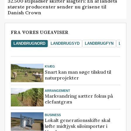
32.500 stipladser skifter slagteri: En af landets
største producenter sender nu grisene til
Danish Crown
FRA VORES UGEAVISER
LANDBRUGNORD
LANDBRUGSYD
LANDBRUGFYN
LAND
KVÆG
Snart kan man søge tilskud til
naturprojekter
ARRANGEMENT
Markvandring sætter fokus på
elefantgræs
BUSINESS
Lokalt generationsskifte skal
løfte midtjysk siloimportør i