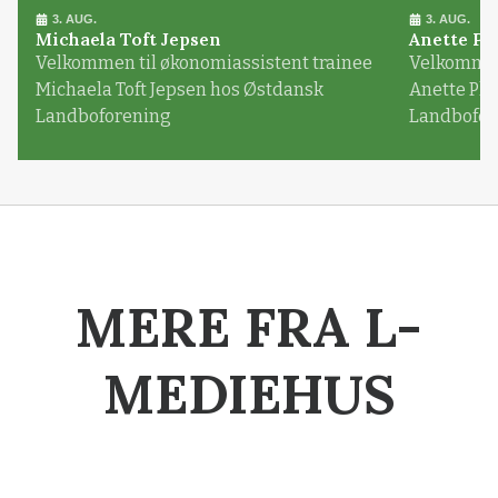
3. AUG.
3. AUG.
Michaela Toft Jepsen
Anette Pl
Velkommen til økonomiassistent trainee
Velkommen 
Michaela Toft Jepsen hos Østdansk
Anette Pl
Landboforening
Landbofor
MERE FRA L-
MEDIEHUS