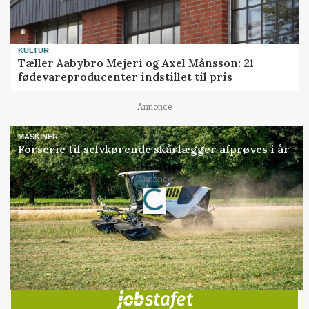
KULTUR
Tæller Aabybro Mejeri og Axel Månsson: 21
fødevareproducenter indstillet til pris
Annonce
MASKINER
Forserie til selvkørende skårlægger afprøves i år
Loading...
Annonce
Jobs
i samarbejde med