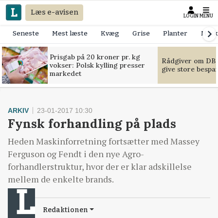
Læs e-avisen
LOGIN
MENU
Seneste
Mest læste
Kvæg
Grise
Planter
Mask
Prisgab på 20 kroner pr. kg
Rådgiver om DB-
vokser: Polsk kylling presser
give store bespa
markedet
ARKIV
23-01-2017 10:30
Fynsk forhandling på plads
Heden Maskinforretning fortsætter med Massey
Ferguson og Fendt i den nye Agro-
forhandlerstruktur, hvor der er klar adskillelse
mellem de enkelte brands.
Redaktionen