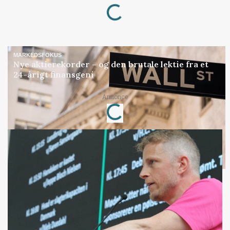
Loading...
MARKEDSFOKUS
Nye aktierekorder – og den brutale lektie fra et
24-årigt finansgeni
Loading...
Annonce