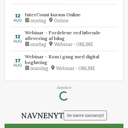
InterCount kursus Online
12
AUG
onsdag
Online
Webinar – Fordelene ved løbende
12
aflevering af bilag
AUG
onsdag
Webinar - ONLINE
Webinar – Kom i gang med digital
17
bogføring
AUG
mandag
Webinar - ONLINE
Loading...
Annonce
NAVNENYT
Se mere navnenyt