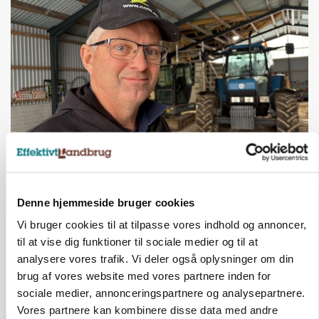
POLITIK
»Nu stopper I«: Landbrugsdebattør og
protestgruppe vil demonstrere mod ny
gødskningslov
Denne hjemmeside bruger cookies
Vi bruger cookies til at tilpasse vores indhold og annoncer,
Annonce
til at vise dig funktioner til sociale medier og til at
analysere vores trafik. Vi deler også oplysninger om din
brug af vores website med vores partnere inden for
sociale medier, annonceringspartnere og analysepartnere.
Vores partnere kan kombinere disse data med andre