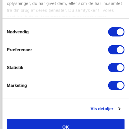
oplysninger, du har givet dem, eller som de har indsamlet
fra din brug af deres tjenester. Du samtykker til vores
cookies, hvis du fortsætter med at anvende vores
hjemmeside.
Samtykkevalg
Nødvendig
KVÆG
Snart kan man søge tilskud til naturprojekter
Præferencer
Annonce
Statistik
PLANTER
Før såmaskinen kører: Her er efterårets største
skadedyrsrisici
Marketing
Loading...
Annonce
Vis detaljer
OK