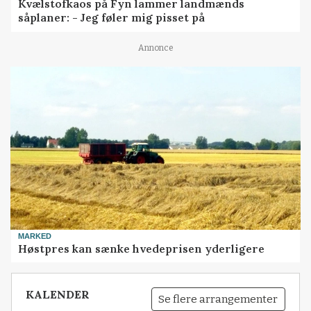
Kvælstofkaos på Fyn lammer landmænds
såplaner: - Jeg føler mig pisset på
Annonce
MARKED
Høstpres kan sænke hvedeprisen yderligere
KALENDER
Se flere arrangementer