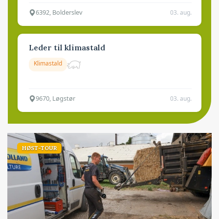
6392, Bolderslev
03. aug.
Leder til klimastald
Klimastald
9670, Løgstør
03. aug.
HØST-TOUR