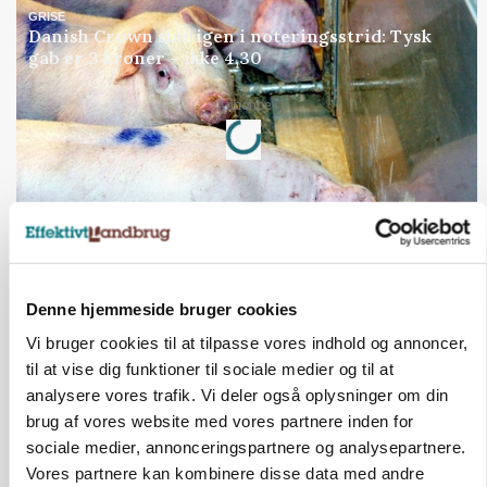
GRISE
Danish Crown slår igen i noteringsstrid: Tysk
gab er 3 kroner – ikke 4,30
Loading...
Annonce
Jobs
i samarbejde med
Denne hjemmeside bruger cookies
81
ledige stillinger
Vi bruger cookies til at tilpasse vores indhold og annoncer,
Opret agent
Se alle jobs
til at vise dig funktioner til sociale medier og til at
analysere vores trafik. Vi deler også oplysninger om din
brug af vores website med vores partnere inden for
Elevplads tilbydes ved Ringkøbing /
sociale medier, annonceringspartnere og analysepartnere.
Trainee placement Ringkøbing
Vores partnere kan kombinere disse data med andre