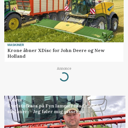
MASKINER
Krone åbner XDisc for John Deere og New
Holland
Annonce
Loading...
PLANTER
Kvælstofkaos på Fyn lammer landmænds
såplaner: - Jeg føler mig pisset på
Annonce