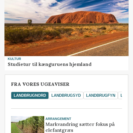
KULTUR
Studietur til kænguruens hjemland
FRA VORES UGEAVISER
LANDBRUGNORD
LANDBRUGSYD
LANDBRUGFYN
LAND
ARRANGEMENT
Markvandring sætter fokus på
elefantgræs