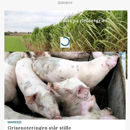
Annonce
ARRANGEMENT
Markvandring sætter fokus på elefantgræs
Annonce
Loading...
MARKED
Grisenoteringen står stille