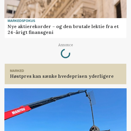
MARKEDSFOKUS
Nye aktierekorder – og den brutale lektie fra et
24-årigt finansgeni
Loading...
Annonce
MARKED
Høstpres kan sænke hvedeprisen yderligere