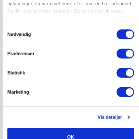
Grise
oplysninger, du har givet dem, eller som de har indsamlet
fra din brug af deres tjenester. Du samtykker til vores
6950, Ringkøbing
06. aug.
NY
cookies, hvis du fortsætter med at anvende vores
hjemmeside.
Samtykkevalg
Nødvendig
Rørlægger / håndmand søges til
dræn/entreprenørarbejde.
Præferencer
Anlæg
Kloak
4690, Haslev
06. aug.
NY
Statistik
Marketing
Lastbilchauffør søges til Henrik Haves
Maskinstation
Godstransport
Vis detaljer
4700, Næstved
03. aug.
OK