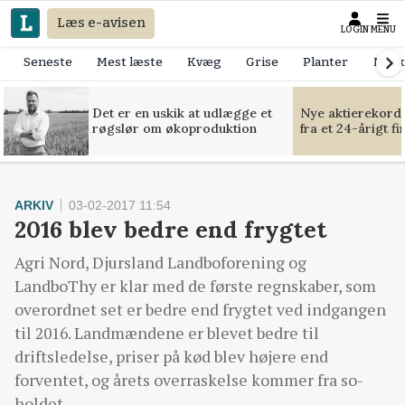
Læs e-avisen
LOGIN
MENU
Seneste
Mest læste
Kvæg
Grise
Planter
Mask
Det er en uskik at udlægge et
Nye aktierekorde
røgslør om økoproduktion
fra et 24-årigt f
ARKIV
03-02-2017 11:54
2016 blev bedre end frygtet
Agri Nord, Djursland Landboforening og
LandboThy er klar med de første regnskaber, som
overordnet set er bedre end frygtet ved indgangen
til 2016. Landmændene er blevet bedre til
driftsledelse, priser på kød blev højere end
forventet, og årets overraskelse kommer fra so-
holdet.