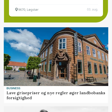
9670, Løgstør
03. aug.
BUSINESS
Lave grisepriser og nye regler øger landbobanks
forsigtighed