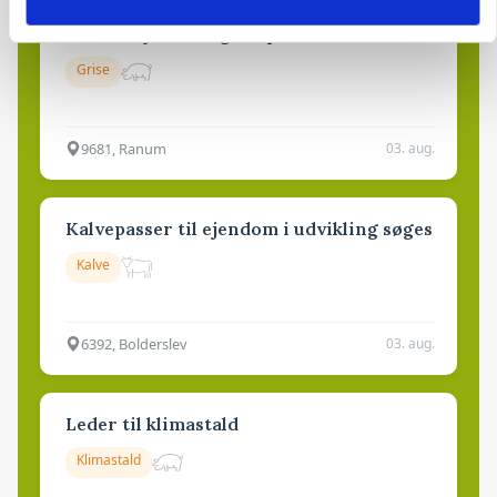
Medarbejdere til griseproduktion
Grise
9681, Ranum
03. aug.
Kalvepasser til ejendom i udvikling søges
Kalve
6392, Bolderslev
03. aug.
Leder til klimastald
Klimastald