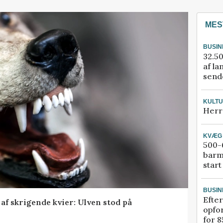
MES
BUSIN
32.50
af la
sende
KULT
Herr
KVÆG
500-6
barm
start
BUSIN
Efter
f skrigende kvier: Ulven stod på
opfo
for 8