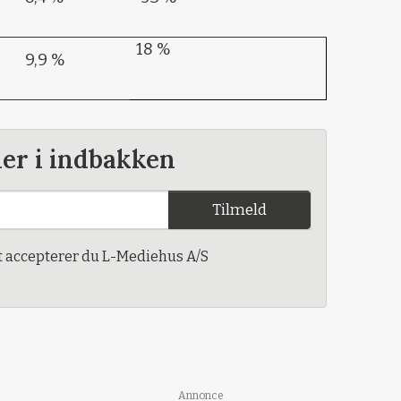
18 %
9,9 %
der i indbakken
Tilmeld
t accepterer du L-Mediehus A/S
Annonce