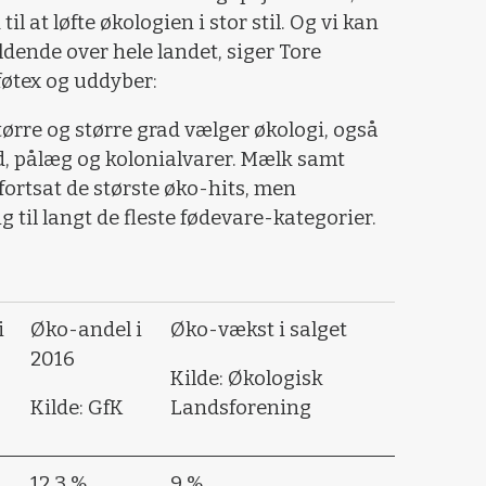
il at løfte økologien i stor stil. Og vi kan
ldende over hele landet, siger Tore
føtex og uddyber:
større og større grad vælger økologi, også
d, pålæg og kolonialvarer. Mælk samt
 fortsat de største øko-hits, men
g til langt de fleste fødevare-kategorier.
i
Øko-andel i
Øko-vækst i salget
2016
Kilde: Økologisk
Kilde: GfK
Landsforening
12,3 %
9 %