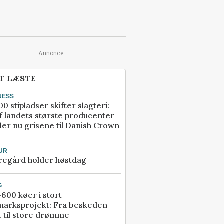
Annonce
T LÆSTE
NESS
00 stipladser skifter slagteri:
f landets største producenter
er nu grisene til Danish Crown
UR
regård holder høstdag
G
600 køer i stort
marksprojekt: Fra beskeden
t til store drømme