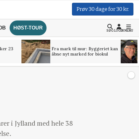
Prøv 30 dage for 30 kr.
OB
HØST-TOUR
SØG
LOGIN
MENU
ker 23
Fra mark til mur: Byggeriet kan
åbne nyt marked for biokul
rer i Jylland med hele 38
else.