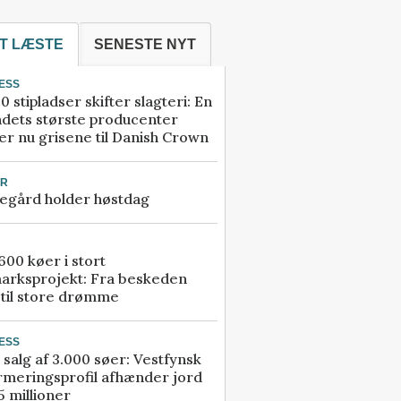
T LÆSTE
SENESTE NYT
ESS
0 stipladser skifter slagteri: En
ndets største producenter
r nu grisene til Danish Crown
UR
egård holder høstdag
00 køer i stort
arksprojekt: Fra beskeden
 til store drømme
ESS
 salg af 3.000 søer: Vestfynsk
rmeringsprofil afhænder jord
5 millioner