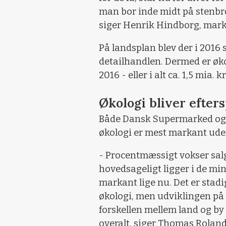
man bor inde midt på stenbro
siger Henrik Hindborg, mark
På landsplan blev der i 2016 s
detailhandlen. Dermed er øko
2016 - eller i alt ca. 1,5 mia. k
Økologi bliver efter
Både Dansk Supermarked og C
økologi er mest markant udenf
- Procentmæssigt vokser salg
hovedsageligt ligger i de m
markant lige nu. Det er stadig
økologi, men udviklingen på d
forskellen mellem land og by 
overalt, siger Thomas Rolan