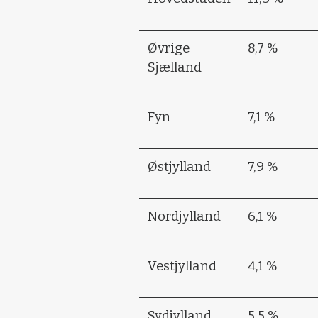
Øvrige
8,7 %
Sjælland
Fyn
7,1 %
Østjylland
7,9 %
Nordjylland
6,1 %
Vestjylland
4,1 %
Sydjylland
5,5 %