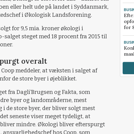
en eller helt ude på landet i Syddanmark,
BUSI
edschef i Økologisk Landsforening.
Efte
opfo
for 
olgt for 9,5 mia. kroner økologi i
-salget steget med 18 procent fra 2015 til
BUSI
roner.
Kon
mask
spurgt overalt
oop meddeler, at væksten i salget af
or de store byer i øjeblikket.
et fra Dagli’Brugsen og Fakta, som
indre byer og landområderne, mest
 i de store byer, der bliver solgt mest
et seneste viser meget tydeligt, at
bliver mindre. Økologi bliver efterspurgt
d, ansvarlighedschef hos Coop, som