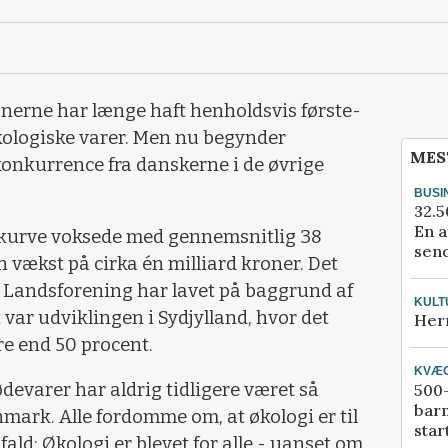
erne har længe haft henholdsvis første-
kologiske varer. Men nu begynder
MES
 konkurrence fra danskerne i de øvrige
BUSI
32.5
En a
skurve voksede med gennemsnitlig 38
send
en vækst på cirka én milliard kroner. Det
k Landsforening har lavet på baggrund af
KULT
 var udviklingen i Sydjylland, hvor det
Her
re end 50 procent.
KVÆ
ødevarer har aldrig tidligere været så
500-
bar
nmark. Alle fordomme om, at økologi er til
star
r fald; Økologi er blevet for alle - uanset om