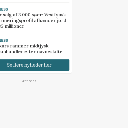
NESS
r salg af 3.000 søer: Vestfynsk
rmeringsprofil afhænder jord
85 millioner
NESS
kurs rammer midtjysk
inhandler efter navneskifte
Se flere nyheder her
Annonce