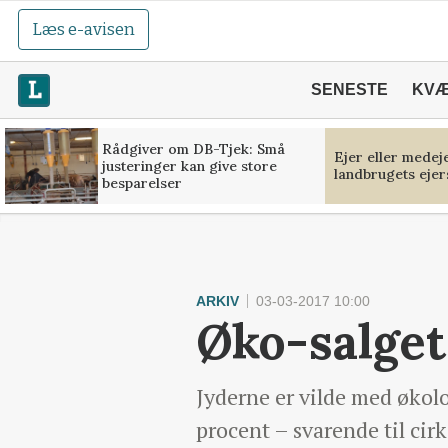
Læs e-avisen
SENESTE
KV
Rådgiver om DB-Tjek: Små
Ejer eller medej
justeringer kan give store
landbrugets ejer
besparelser
ARKIV
03-03-2017 10:00
Øko-salget
Jyderne er vilde med økolo
procent – svarende til cirk