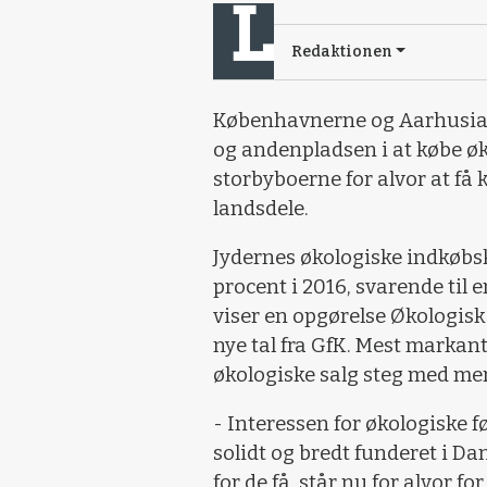
Redaktionen
Københavnerne og Aarhusian
og andenpladsen i at købe ø
storbyboerne for alvor at få
landsdele.
Jydernes økologiske indkøb
procent i 2016, svarende til 
viser en opgørelse Økologis
nye tal fra GfK. Mest markant
økologiske salg steg med me
- Interessen for økologiske f
solidt og bredt funderet i Da
for de få, står nu for alvor fo