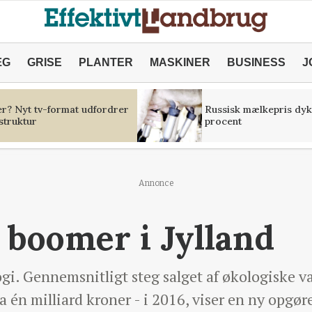
ÆG
GRISE
PLANTER
MASKINER
BUSINESS
J
er? Nyt tv-format udfordrer
Russisk mælkepris dyk
struktur
procent
Annonce
 boomer i Jylland
gi. Gennemsnitligt steg salget af økologiske va
a én milliard kroner - i 2016, viser en ny opgør