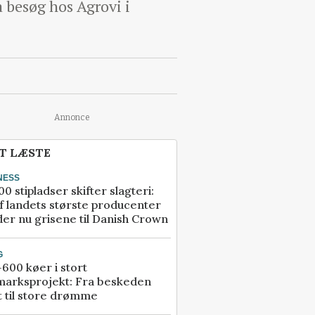
å besøg hos Agrovi i
Annonce
T LÆSTE
NESS
00 stipladser skifter slagteri:
f landets største producenter
er nu grisene til Danish Crown
G
600 køer i stort
marksprojekt: Fra beskeden
t til store drømme