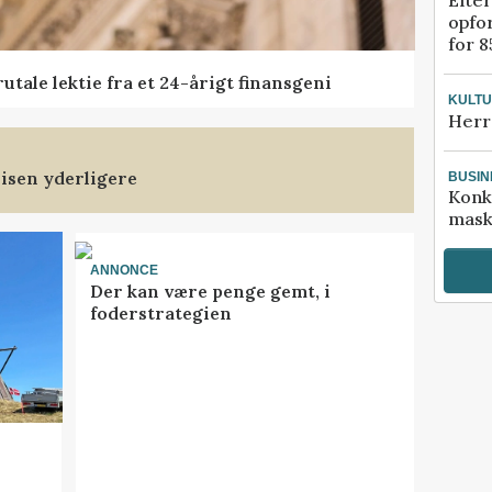
Efter
opfo
for 8
tale lektie fra et 24-årigt finansgeni
KULT
Herr
isen yderligere
BUSIN
Konk
mask
ANNONCE
Der kan være penge gemt, i
foderstrategien