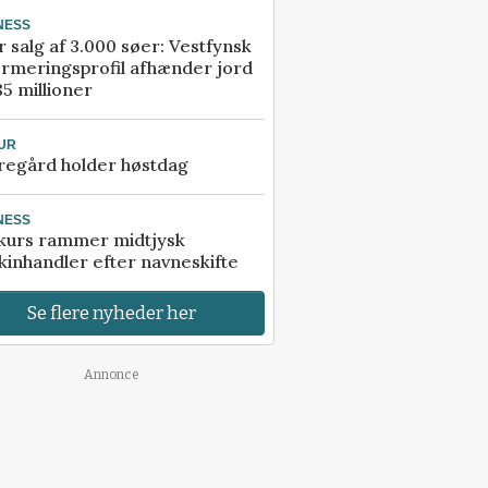
NESS
r salg af 3.000 søer: Vestfynsk
rmeringsprofil afhænder jord
85 millioner
UR
regård holder høstdag
NESS
kurs rammer midtjysk
inhandler efter navneskifte
Se flere nyheder her
Annonce