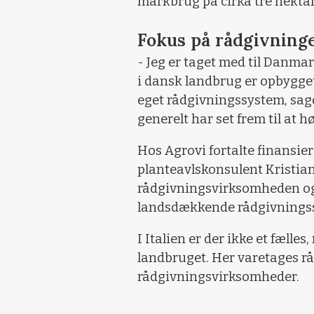
markbrug på cirka tre hekta
Fokus på rådgivning
- Jeg er taget med til Danma
i dansk landbrug er opbygge
eget rådgivningssystem, sag
generelt har set frem til at
Hos Agrovi fortalte finansie
planteavlskonsulent Kristia
rådgivningsvirksomheden og
landsdækkende rådgivningss
I Italien er der ikke et fælle
landbruget. Her varetages r
rådgivningsvirksomheder.