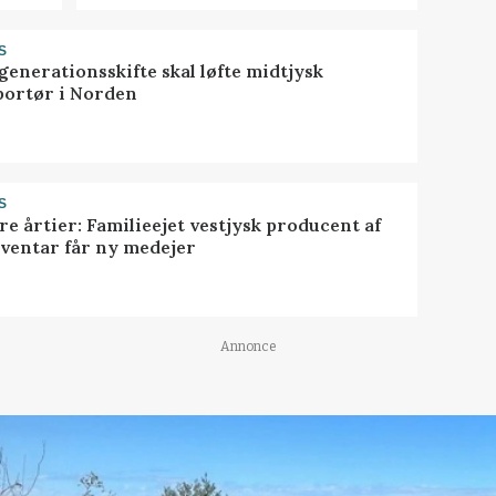
S
generationsskifte skal løfte midtjysk
portør i Norden
S
ire årtier: Familieejet vestjysk producent af
nventar får ny medejer
Annonce