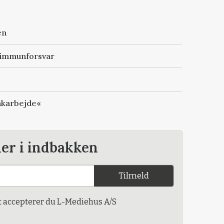
en
t immunforsvar
oakarbejde«
der i indbakken
Tilmeld
t accepterer du L-Mediehus A/S