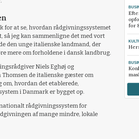
r.
BUSI
Efte
en
opfo
for 
rk for at se, hvordan rådgivningssystemet
t, så jeg kan sammenligne det med vort
KULT
de den unge italienske landmand, der
Her
 høre mere om forholdene i dansk landbrug.
BUSI
ringsrådgiver Niels Eghøj og
Kon
mask
n Thomsen de italienske gæster om
 om, hvordan det etablerede,
ystem i Danmark er bygget op.
s, nationalt rådgivningssystem for
ådgivningen af mange mindre, lokale