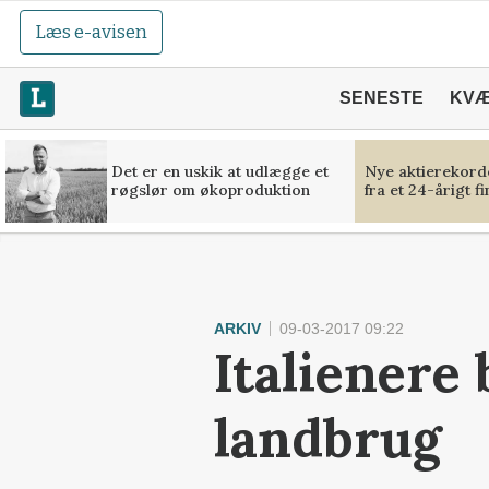
Læs e-avisen
SENESTE
KV
Det er en uskik at udlægge et
Nye aktierekorde
røgslør om økoproduktion
fra et 24-årigt f
ARKIV
09-03-2017 09:22
Italienere
landbrug