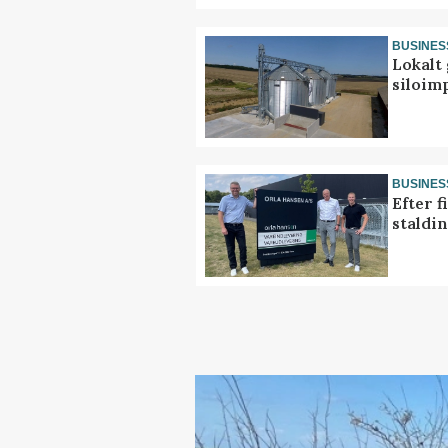
BUSINES
Lokalt 
siloim
BUSINES
Efter f
staldi