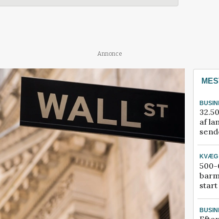
Annonce
MES
BUSIN
32.50
af la
sende
KVÆG
500-6
barm
start
BUSIN