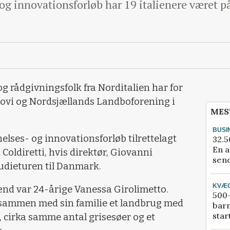
og innovationsforløb har 19 italienere været p
 rådgivningsfolk fra Norditalien har for
rovi og Nordsjællands Landboforening i
MES
BUSI
nelses- og innovationsforløb tilrettelagt
32.5
En a
oldiretti, hvis direktør, Giovanni
send
udieturen til Danmark.
KVÆ
nd var 24-årige Vanessa Girolimetto.
500-
 sammen med sin familie et landbrug med
bar
star
 cirka samme antal grisesøer og et