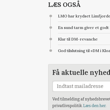
LÆS OGSÅ
LMO har krydset Limfjord
En sund tarm giver et god
Klar til DM-revanche
God tilslutning til »DM i Kl
Få aktuelle nyhe
Ved tilmelding af nyhedsbreve
privatlivspolitik.
Læs den her.