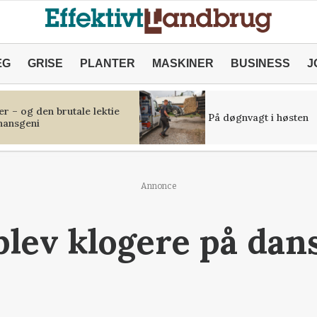
ÆG
GRISE
PLANTER
MASKINER
BUSINESS
J
r – og den brutale lektie
På døgnvagt i høsten
inansgeni
Annonce
 blev klogere på dan