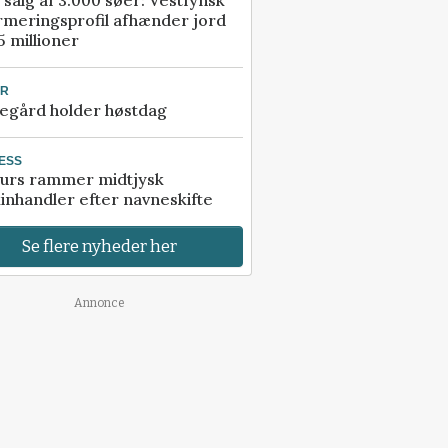
 salg af 3.000 søer: Vestfynsk
rmeringsprofil afhænder jord
5 millioner
UR
egård holder høstdag
ESS
urs rammer midtjysk
inhandler efter navneskifte
Se flere nyheder her
Annonce