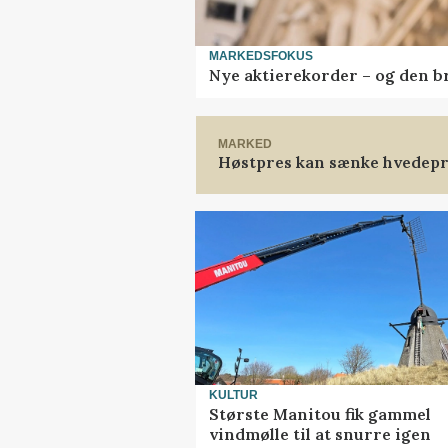
MARKEDSFOKUS
Nye aktierekorder – og den bru
MARKED
Høstpres kan sænke hvedepr
KULTUR
Største Manitou fik gammel
vindmølle til at snurre igen