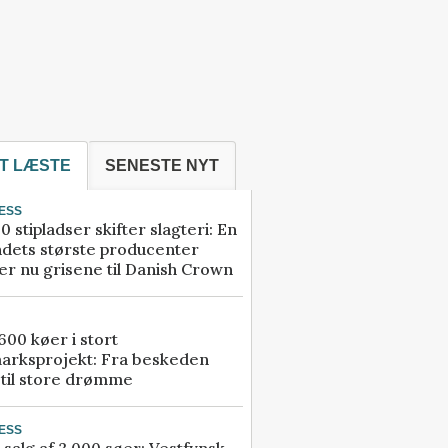
T LÆSTE
SENESTE NYT
ESS
0 stipladser skifter slagteri: En
ndets største producenter
r nu grisene til Danish Crown
00 køer i stort
arksprojekt: Fra beskeden
 til store drømme
ESS