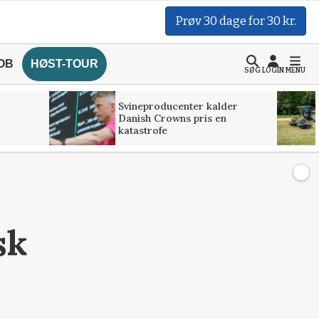
Prøv 30 dage for 30 kr.
OB
HØST-TOUR
SØG
LOGIN
MENU
Svineproducenter kalder
Danish Crowns pris en
katastrofe
sk