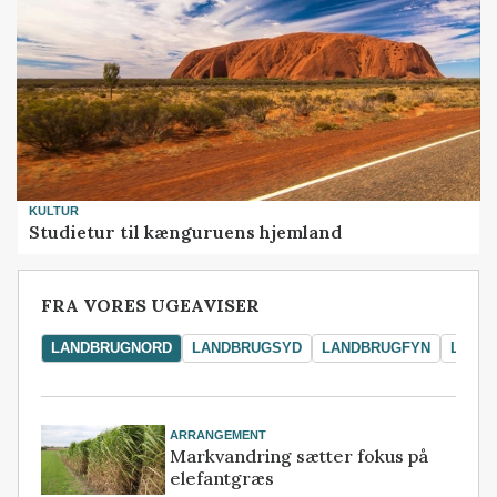
KULTUR
Studietur til kænguruens hjemland
FRA VORES UGEAVISER
LANDBRUGNORD
LANDBRUGSYD
LANDBRUGFYN
LAND
ARRANGEMENT
Markvandring sætter fokus på
elefantgræs