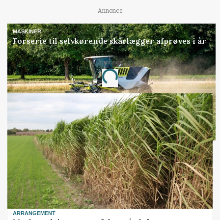
Annonce
MASKINER
Forserie til selvkørende skårlægger afprøves i år
Annonce
Loading...
ARRANGEMENT