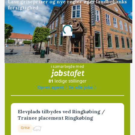
Lave grisepriser og nye regler øger landbobanks
forsigtighed
Annonce
Loading...
Jobs
i samarbejde med
81
ledige stillinger
Opret agent
Se alle jobs
Elevplads tilbydes ved Ringkøbing /
Trainee placement Ringkøbing
Grise