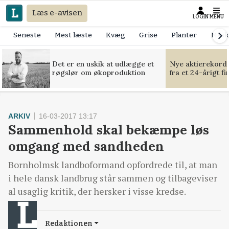
Læs e-avisen
LOGIN
MENU
Seneste
Mest læste
Kvæg
Grise
Planter
Mask
Det er en uskik at udlægge et
Nye aktierekorde
røgslør om økoproduktion
fra et 24-årigt f
ARKIV
16-03-2017 13:17
Sammenhold skal bekæmpe løs
omgang med sandheden
Bornholmsk landboformand opfordrede til, at man
i hele dansk landbrug står sammen og tilbageviser
al usaglig kritik, der hersker i visse kredse.
Redaktionen