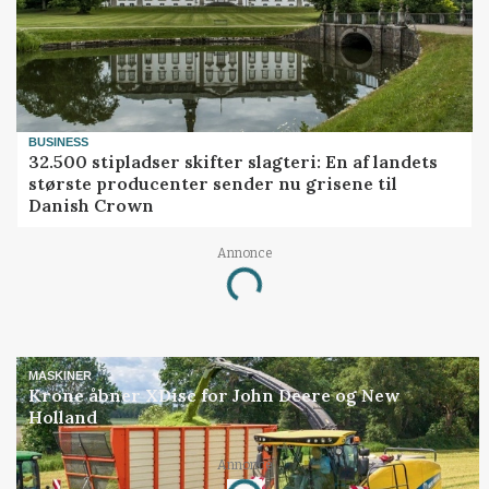
BUSINESS
32.500 stipladser skifter slagteri: En af landets
største producenter sender nu grisene til
Danish Crown
Annonce
Loading...
MASKINER
Krone åbner XDisc for John Deere og New
Holland
Annonce