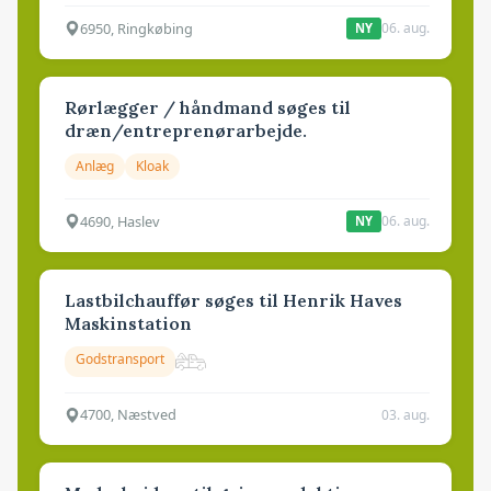
6950, Ringkøbing
06. aug.
NY
Rørlægger / håndmand søges til
dræn/entreprenørarbejde.
Anlæg
Kloak
4690, Haslev
06. aug.
NY
Lastbilchauffør søges til Henrik Haves
Maskinstation
Godstransport
4700, Næstved
03. aug.