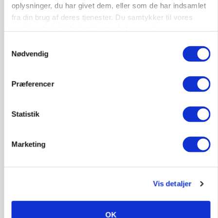
9670, Løgstør
03. aug.
oplysninger, du har givet dem, eller som de har indsamlet
fra din brug af deres tjenester. Du samtykker til vores
cookies, hvis du fortsætter med at anvende vores
hjemmeside.
Samtykkevalg
Nødvendig
Præferencer
Statistik
Marketing
BUSINESS
Efter lån på 182 millioner: Sindal Biogas vil
fordoble produktionen og behandle 800.000 ton
Vis detaljer
biomasse
OK