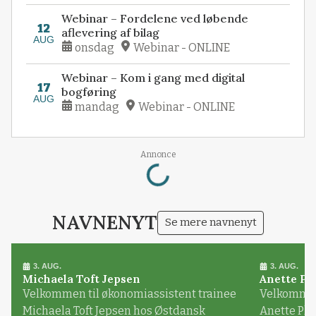
Webinar – Fordelene ved løbende
12
aflevering af bilag
AUG
onsdag
Webinar - ONLINE
Webinar – Kom i gang med digital
17
bogføring
AUG
mandag
Webinar - ONLINE
Loading...
Annonce
NAVNENYT
Se mere navnenyt
3. AUG.
3. AUG.
Michaela Toft Jepsen
Anette Pl
Velkommen til økonomiassistent trainee
Velkommen 
Michaela Toft Jepsen hos Østdansk
Anette Pl