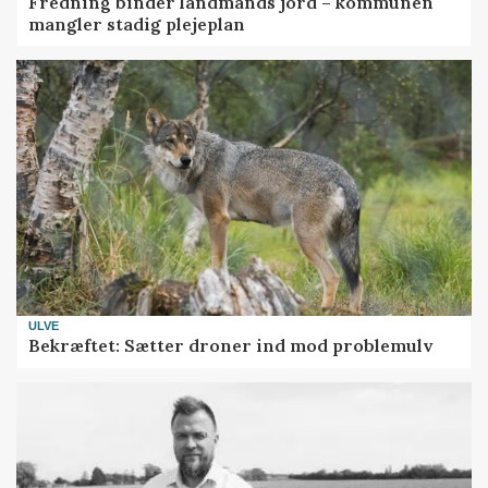
Fredning binder landmands jord – kommunen
mangler stadig plejeplan
ULVE
Bekræftet: Sætter droner ind mod problemulv