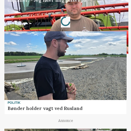
såplaner: - Jeg føler mig pisset på
Loading...
Annonce
POLITIK
Bønder holder vagt ved Rusland
Annonce