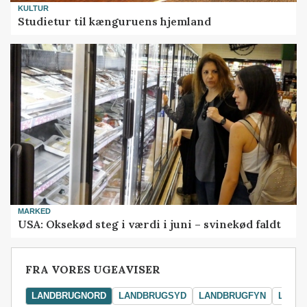
KULTUR
Studietur til kænguruens hjemland
MARKED
USA: Oksekød steg i værdi i juni – svinekød faldt
FRA VORES UGEAVISER
LANDBRUGNORD
LANDBRUGSYD
LANDBRUGFYN
LAND