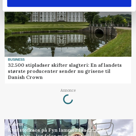
BUSINESS
32.500 stipladser skifter slagteri: En af landets
største producenter sender nu grisene til
Danish Crown
Loading...
Annonce
PLANTER
Kvælstofkaos på Fyn lammer landmænds