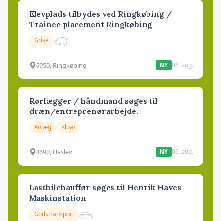
Elevplads tilbydes ved Ringkøbing /
Trainee placement Ringkøbing
Grise
6950, Ringkøbing
06. aug.
NY
Rørlægger / håndmand søges til
dræn/entreprenørarbejde.
Anlæg
Kloak
4690, Haslev
06. aug.
NY
Lastbilchauffør søges til Henrik Haves
Maskinstation
Godstransport