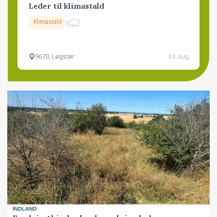
Leder til klimastald
Klimastald
9670, Løgstør
03. aug.
INDLAND