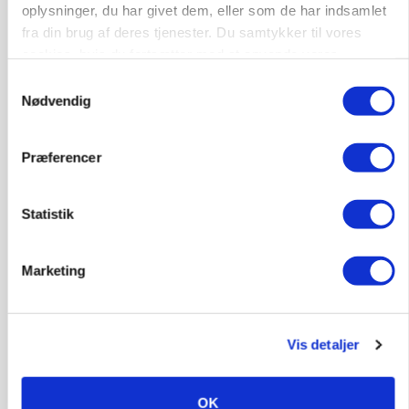
oplysninger, du har givet dem, eller som de har indsamlet
GRISE
fra din brug af deres tjenester. Du samtykker til vores
Danish Crown slår igen i noteringsstrid: Tysk
cookies, hvis du fortsætter med at anvende vores
gab er 3 kroner – ikke 4,30
hjemmeside.
Samtykkevalg
Nødvendig
Præferencer
Statistik
Marketing
MARKED
Grisenoteringen står stille
Vis detaljer
OK