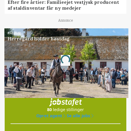
Efter fire årtier: Familieejet vestjysk producent
af staldinventar får ny medejer
Annonce
KULTUR
Herregård holder høstdag
Annonce
Loading...
Jobs
i samarbejde med
80
ledige stillinger
Opret agent
Se alle jobs