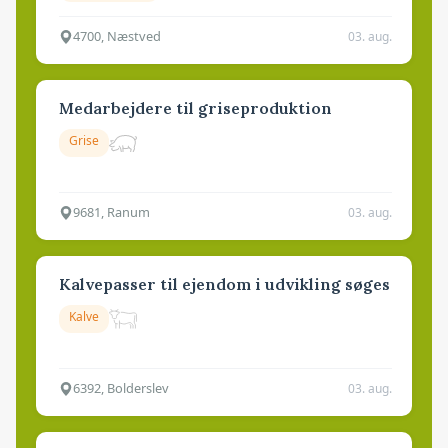
4700, Næstved
03. aug.
Medarbejdere til griseproduktion
Grise
9681, Ranum
03. aug.
Kalvepasser til ejendom i udvikling søges
Kalve
6392, Bolderslev
03. aug.