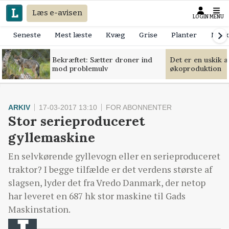
Læs e-avisen
LOGIN
MENU
Seneste
Mest læste
Kvæg
Grise
Planter
Mask
Bekræftet: Sætter droner ind
Det er en uskik 
mod problemulv
økoproduktion
ARKIV
17-03-2017 13:10
FOR ABONNENTER
Stor serieproduceret
gyllemaskine
En selvkørende gyllevogn eller en serieproduceret
traktor? I begge tilfælde er det verdens største af
slagsen, lyder det fra Vredo Danmark, der netop
har leveret en 687 hk stor maskine til Gads
Maskinstation.