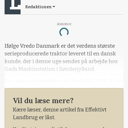
Redaktionen
Annonce
Loading...
Ifølge Vredo Danmark er det verdens største
serieproducerede traktor leveret til en dansk
kunde, der i denne uge sendes på arbejde hos
Gads Maskinstation i Sønderjylland.
Den store gylletrækker, en Vredo VT 7028-3, har
en 687 hk stor Deutz V8-motor og Vredos egen
trinløse transmission.
Vil du læse mere?
Kære læser, denne artikel fra Effektivt
Landbrug er låst.