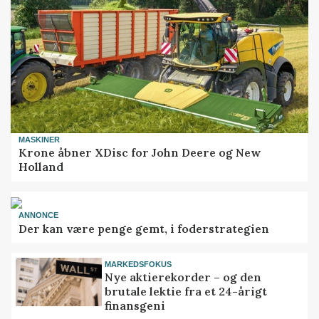
MASKINER
Krone åbner XDisc for John Deere og New
Holland
ANNONCE
Der kan være penge gemt, i foderstrategien
MARKEDSFOKUS
Nye aktierekorder – og den
brutale lektie fra et 24-årigt
finansgeni