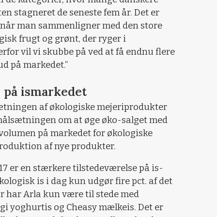
ten stagneret de seneste fem år. Det er
, når man sammenligner med den store
sk frugt og grønt, der ryger i
for vil vi skubbe på ved at få endnu flere
ud på markedet.”
 på ismarkedet
ætningen af økologiske mejeriprodukter
 målsætningen om at øge øko-salget med
de volumen på markedet for økologiske
oduktion af nye produkter.
017 er en stærkere tilstedeværelse på is-
ologisk is i dag kun udgør fire pct. af det
 har Arla kun være til stede med
gi yoghurtis og Cheasy mælkeis. Det er