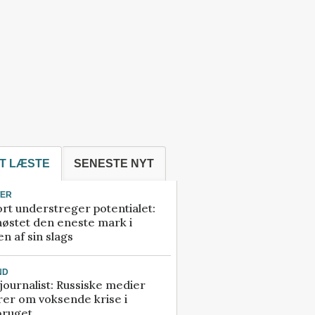
T LÆSTE
SENESTE NYT
TER
rt understreger potentialet:
høstet den eneste mark i
n af sin slags
ND
ournalist: Russiske medier
rer om voksende krise i
bruget