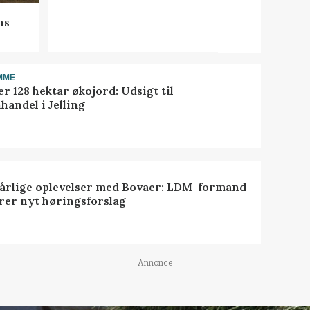
ns
MME
r 128 hektar økojord: Udsigt til
handel i Jelling
dårlige oplevelser med Bovaer: LDM-formand
erer nyt høringsforslag
Annonce