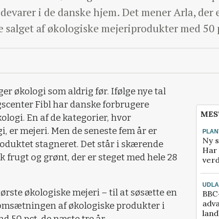
evarer i de danske hjem. Det mener Arla, der e
ge salget af økologiske mejeriprodukter med 50 p
r økologi som aldrig før. Ifølge nye tal
gscenter Fibl har danske forbrugere
MES
ologi. En af de kategorier, hvor
, er mejeri. Men de seneste fem år er
PLAN
Ny s
roduktet stagneret. Det står i skærende
Har 
sk frugt og grønt, der er steget med hele 28
verd
UDL
tørste økologiske mejeri – til at søsætte en
BBC-
adva
 omsætningen af økologiske produkter i
lan