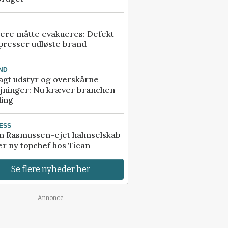
ere måtte evakueres: Defekt
presser udløste brand
ND
agt udstyr og overskårne
øjninger: Nu kræver branchen
ling
ESS
n Rasmussen-ejet halmselskab
r ny topchef hos Tican
Se flere nyheder her
Annonce