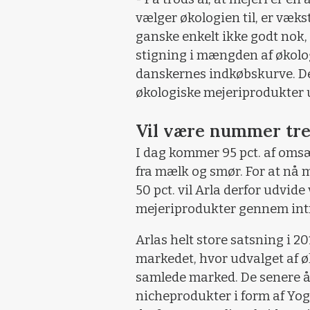
vælger økologien til, er væks
ganske enkelt ikke godt nok
stigning i mængden af økologi
danskernes indkøbskurve. Der
økologiske mejeriprodukter 
Vil være nummer tre
I dag kommer 95 pct. af oms
fra mælk og smør. For at nå
50 pct. vil Arla derfor udvi
mejeriprodukter gennem intr
Arlas helt store satsning i 2
markedet, hvor udvalget af øk
samlede marked. De senere år
nicheprodukter i form af Yog