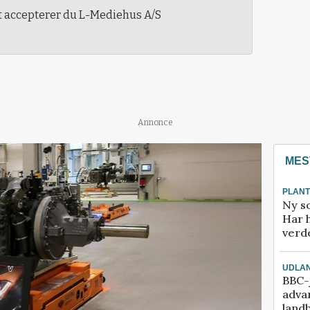
t accepterer du L-Mediehus A/S
Annonce
MES
PLAN
Ny so
Har 
verde
UDLA
BBC-j
adva
land