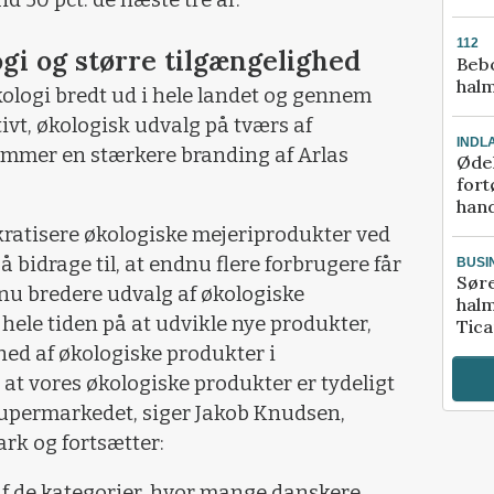
 50 pct. de næste tre år.
112
ogi og større tilgængelighed
Bebo
halm
økologi bredt ud i hele landet og gennem
tivt, økologisk udvalg på tværs af
INDL
kommer en stærkere branding af Arlas
Ødel
fort
hand
kratisere økologiske mejeriprodukter ved
så bidrage til, at endnu flere forbrugere får
BUSI
Sør
nu bredere udvalg af økologiske
halm
 hele tiden på at udvikle nye produkter,
Tic
hed af økologiske produkter i
, at vores økologiske produkter er tydeligt
 supermarkedet, siger Jakob Knudsen,
rk og fortsætter:
n af de kategorier, hvor mange danskere