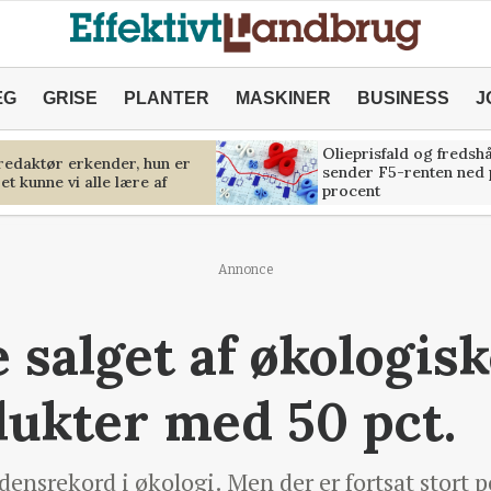
ÆG
GRISE
PLANTER
MASKINER
BUSINESS
J
Olieprisfald og fredsh
predaktør erkender, hun er
sender F5-renten ned 
et kunne vi alle lære af
procent
Annonce
e salget af økologis
ukter med 50 pct.
ensrekord i økologi. Men der er fortsat stort p