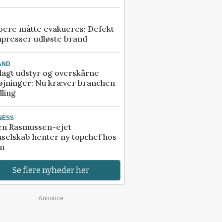
ere måtte evakueres: Defekt
presser udløste brand
AND
agt udstyr og overskårne
øjninger: Nu kræver branchen
ling
NESS
en Rasmussen-ejet
selskab henter ny topchef hos
an
Se flere nyheder her
Annonce