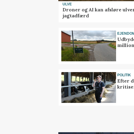
ULVE
Droner og AI kan afsløre ulve
jagtadfærd
EJENDO
Udbyde
million
POLITIK
Efter 
kritis