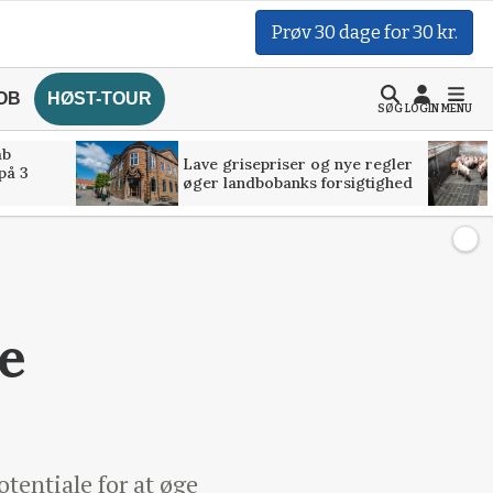
Prøv 30 dage for 30 kr.
OB
HØST-TOUR
SØG
LOGIN
MENU
åb
Lave grisepriser og nye regler
på 3
øger landbobanks forsigtighed
ke
otentiale for at øge