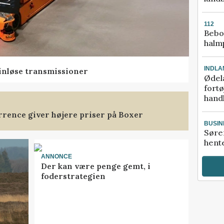
112
Bebo
halm
INDLA
rinløse transmissioner
Ødel
fort
hand
rence giver højere priser på Boxer
BUSIN
Søre
hente
ANNONCE
Der kan være penge gemt, i
foderstrategien