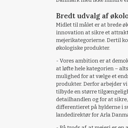
Danmark med ikke mindre end
Bredt udvalg af økol
Midlet til målet er at brede 
innovation at sikre et attrak
mejerikategorierne. Dertil 
økologiske produkter.
- Vores ambition er at demo
at løfte hele kategorien – alt
mulighed for at vælge et end
produkter. Derfor arbejder vi
tilbyde en større tilgængelig
detailhandlen og for at sikre
differentieret på hylderne i
landedirektør for Arla Danma
- På trods af, at mejeri er e