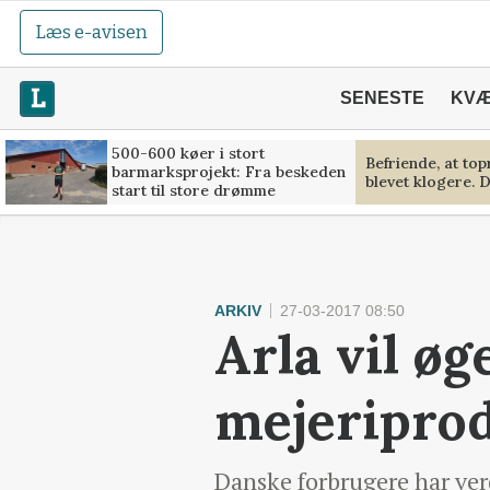
Læs e-avisen
SENESTE
KV
500-600 køer i stort
Befriende, at to
barmarksprojekt: Fra beskeden
blevet klogere. D
start til store drømme
ARKIV
27-03-2017 08:50
Arla vil øg
mejeriprod
Danske forbrugere har verd