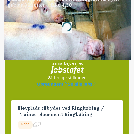
gab er 3 kroner – ikke 4,30
Annonce
Loading...
Jobs
i samarbejde med
81
ledige stillinger
Opret agent
Se alle jobs
Elevplads tilbydes ved Ringkøbing /
Trainee placement Ringkøbing
Grise