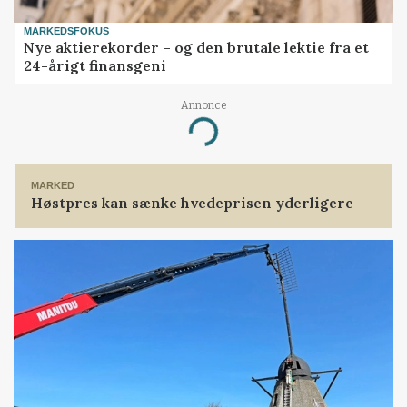
MARKEDSFOKUS
Nye aktierekorder – og den brutale lektie fra et
24-årigt finansgeni
Annonce
Loading...
MARKED
Høstpres kan sænke hvedeprisen yderligere