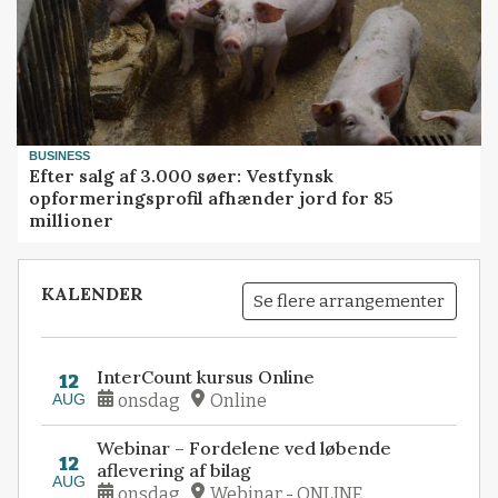
BUSINESS
Efter salg af 3.000 søer: Vestfynsk
opformeringsprofil afhænder jord for 85
millioner
KALENDER
Se flere arrangementer
InterCount kursus Online
12
AUG
onsdag
Online
Webinar – Fordelene ved løbende
12
aflevering af bilag
AUG
onsdag
Webinar - ONLINE