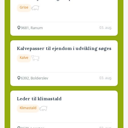
Grise
9681, Ranum
03. aug.
Kalvepasser til ejendom i udvikling søges
Kalve
6392, Bolderslev
03. aug.
Leder til klimastald
Klimastald