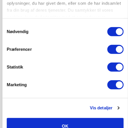
GRISE
oplysninger, du har givet dem, eller som de har indsamlet
Svineproducenter kalder Danish Crowns pris en
fra din brug af deres tjenester. Du samtykker til vores
katastrofe
cookies, hvis du fortsætter med at anvende vores
hjemmeside.
Annonce
Samtykkevalg
Nødvendig
Præferencer
Statistik
Marketing
MASKINER
Forserie til selvkørende skårlægger afprøves i år
Vis detaljer
Annonce
OK