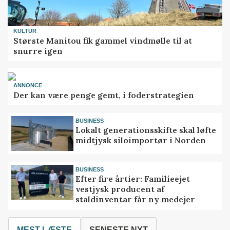
KULTUR
Største Manitou fik gammel vindmølle til at
snurre igen
ANNONCE
Der kan være penge gemt, i foderstrategien
BUSINESS
Lokalt generationsskifte skal løfte
midtjysk siloimportør i Norden
BUSINESS
Efter fire årtier: Familieejet
vestjysk producent af
staldinventar får ny medejer
MEST LÆSTE
SENESTE NYT