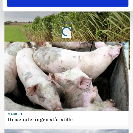
ARRANGEMENT
Markvandring sætter fokus på elefantgræs
Annonce
Loading...
MARKED
Grisenoteringen står stille