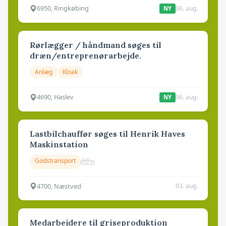
6950, Ringkøbing
06. aug.
NY
Rørlægger / håndmand søges til
dræn/entreprenørarbejde.
Anlæg
Kloak
4690, Haslev
06. aug.
NY
Lastbilchauffør søges til Henrik Haves
Maskinstation
Godstransport
4700, Næstved
03. aug.
Medarbejdere til griseproduktion