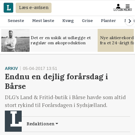
Læs e-avisen
LOGIN
MENU
Seneste
Mest læste
Kvæg
Grise
Planter
Mask
Det er en uskik at udlægge et
Nye aktierekorde
røgslør om økoproduktion
fra et 24-årigt f
ARKIV
05-04-2017 13:51
Endnu en dejlig forårsdag i
Bårse
DLG’s Land & Fritid-butik i Bårse havde som altid
stort rykind til Forårsdagen i Sydsjælland.
Redaktionen