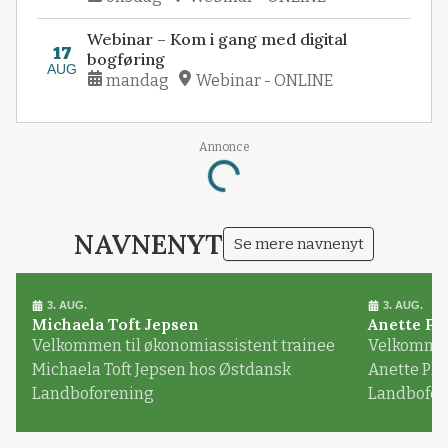
Webinar – Kom i gang med digital
17
bogføring
AUG
mandag
Webinar - ONLINE
Annonce
Loading...
NAVNENYT
Se mere navnenyt
3. AUG.
3. AUG.
Michaela Toft Jepsen
Anette Pl
Velkommen til økonomiassistent trainee
Velkommen 
Michaela Toft Jepsen hos Østdansk
Anette Pl
Landboforening
Landbofor