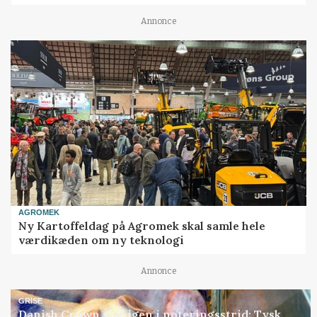
Annonce
AGROMEK
Ny Kartoffeldag på Agromek skal samle hele
værdikæden om ny teknologi
Annonce
GRISE
Danish Crown slår igen i noteringsstrid: Tysk