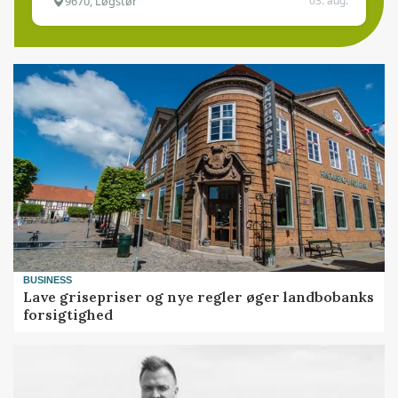
9670, Løgstør
03. aug.
BUSINESS
Lave grisepriser og nye regler øger landbobanks
forsigtighed