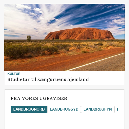
KULTUR
Studietur til kænguruens hjemland
FRA VORES UGEAVISER
LANDBRUGNORD
LANDBRUGSYD
LANDBRUGFYN
LAND