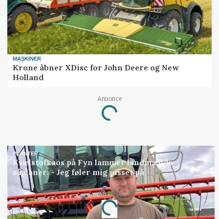
MASKINER
Krone åbner XDisc for John Deere og New
Holland
Annonce
Loading...
PLANTER
Kvælstofkaos på Fyn lammer landmænds
såplaner: - Jeg føler mig pisset på
Annonce
Loading...