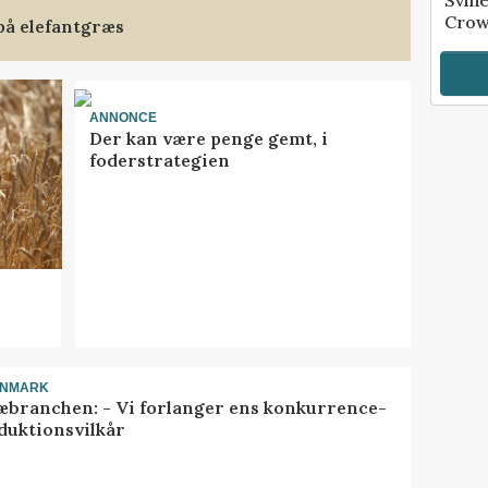
Svin
Crow
på elefantgræs
ANNONCE
Der kan være penge gemt, i
foderstrategien
ANMARK
æbranchen: - Vi forlanger ens konkurrence-
duktionsvilkår