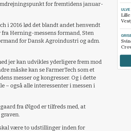
 omdrejningspunkt for fremtidens januar-
ULVE
Lill
Vest
h i 2016 lød det blandt andet henvendt
er fra Herning-messens formand, Sten
GRIS
ormand for Dansk Agroindustri og adm.
Svin
Crow
med jer kan udvikles yderligere frem mod
andre måske kan se FarmerTech som et
dens messer og kongresser. Og i dette
le – også alle interessenter i messen i
ard fra Ølgod er tilfreds med, at
 graven.
skal være to udstillinger inden for