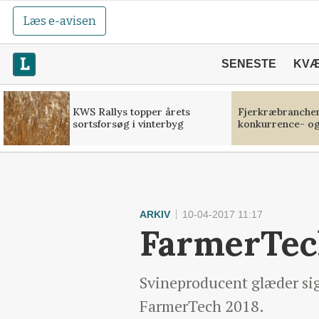
Læs e-avisen
SENESTE
KV
KWS Rallys topper årets
Fjerkræbranchen:
sortsforsøg i vinterbyg
konkurrence- og
ARKIV
10-04-2017 11:17
FarmerTec
Svineproducent glæder sig
FarmerTech 2018.