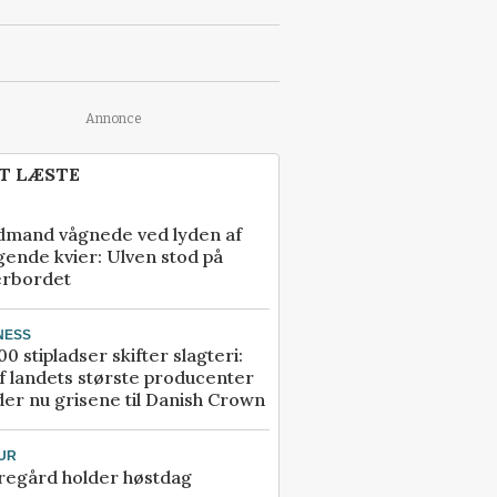
Annonce
T LÆSTE
dmand vågnede ved lyden af
gende kvier: Ulven stod på
erbordet
NESS
00 stipladser skifter slagteri:
f landets største producenter
er nu grisene til Danish Crown
UR
regård holder høstdag