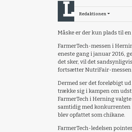
Redaktionen
Måske er der kun plads til e
FarmerTech-messen i Herning,
eneste gang i januar 2016, g
det sker, vil det sandsynligvis
fortsætter NutriFair-messen i
Dermed ser det foreløbigt ud 
trække sig i kampen om udsti
FarmerTech i Herning valgte 
samtidig med konkurrenten i F
blev opfattet som chikane.
FarmerTech-ledelsen pointer