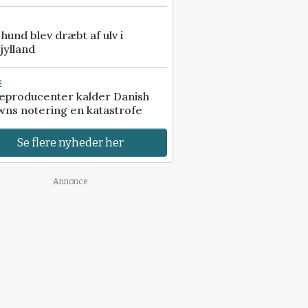
e hund blev dræbt af ulv i
jylland
E
eproducenter kalder Danish
ns notering en katastrofe
Se flere nyheder her
Annonce