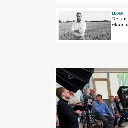
LEDER
Det er
økopr