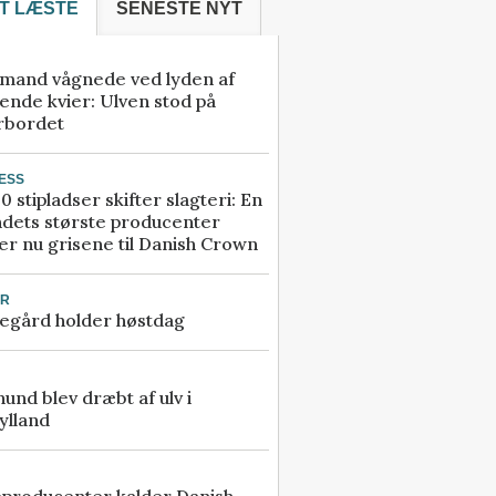
T LÆSTE
SENESTE NYT
mand vågnede ved lyden af
ende kvier: Ulven stod på
rbordet
ESS
0 stipladser skifter slagteri: En
ndets største producenter
r nu grisene til Danish Crown
UR
egård holder høstdag
 hund blev dræbt af ulv i
ylland