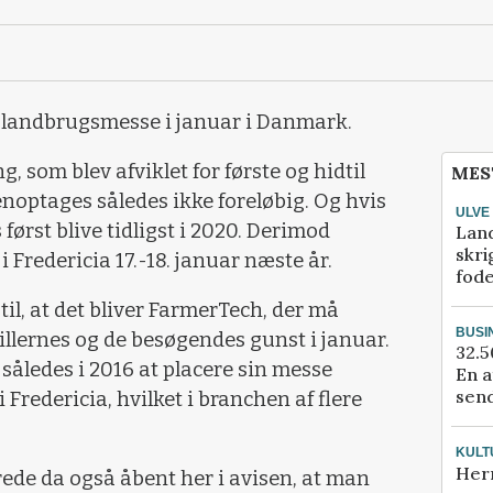
n landbrugsmesse i januar i Danmark.
 som blev afviklet for første og hidtil
MES
enoptages således ikke foreløbig. Og hvis
ULVE
 først blive tidligst i 2020. Derimod
Lan
skri
 Fredericia 17.-18. januar næste år.
fod
til, at det bliver FarmerTech, der må
BUSI
llernes og de besøgendes gunst i januar.
32.5
således i 2016 at placere sin messe
En a
send
redericia, hvilket i branchen af flere
KULT
Her
ede da også åbent her i avisen, at man