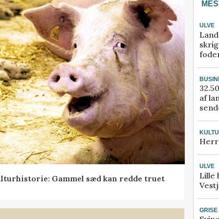
MES
ULVE
Land
skrig
fode
BUSIN
32.50
af la
sende
KULT
Herr
ULVE
Lille
lturhistorie: Gammel sæd kan redde truet
Vestj
GRISE