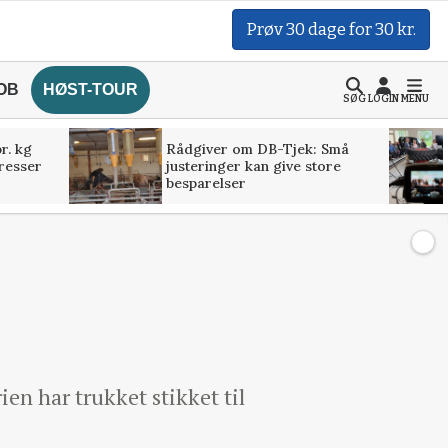
Prøv 30 dage for 30 kr.
OB
HØST-TOUR
SØG
LOGIN
MENU
r. kg
Rådgiver om DB-Tjek: Små
presser
justeringer kan give store
besparelser
en har trukket stikket til