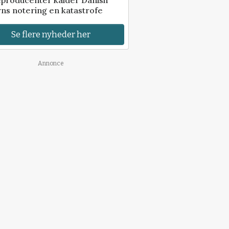
eproducenter kalder Danish
ns notering en katastrofe
Se flere nyheder her
Annonce