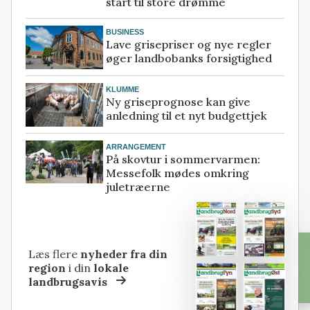
start til store drømme
BUSINESS
Lave grisepriser og nye regler
øger landbobanks forsigtighed
KLUMME
Ny griseprognose kan give
anledning til et nyt budgettjek
ARRANGEMENT
På skovtur i sommervarmen:
Messefolk mødes omkring
juletræerne
Læs flere
nyheder fra din
region
i din
lokale
landbrugsavis