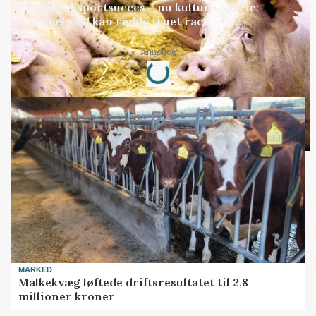
Engang eksportsucces – nu kulturhistorie:
Gammel sæd kan redde truet race
Loading...
Annonce
MARKED
Malkekvæg løftede driftsresultatet til 2,8
millioner kroner