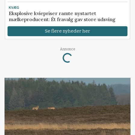
KVÆG
Eksplosive kviepriser ramte nystartet
mælkeproducent: Ét fravalg gav store udsving
Se flere nyheder her
Annonce
Loading...