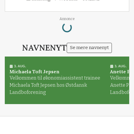
Loading...
Annonce
NAVNENYT
Se mere navnenyt
3. AUG.
3. AUG.
Michaela Toft Jepsen
Anette Pl
Velkommen til økonomiassistent trainee
Velkommen 
Michaela Toft Jepsen hos Østdansk
Anette Pl
Landboforening
Landbofor