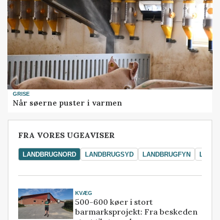
GRISE
Når søerne puster i varmen
FRA VORES UGEAVISER
LANDBRUGNORD
LANDBRUGSYD
LANDBRUGFYN
LAND
KVÆG
500-600 køer i stort
barmarksprojekt: Fra beskeden