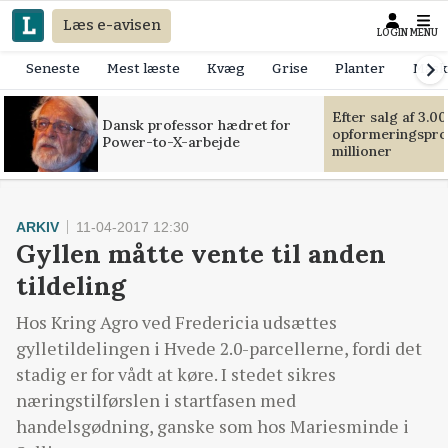
Læs e-avisen
LOGIN
MENU
Seneste
Mest læste
Kvæg
Grise
Planter
Mask
Efter salg af 3.0
Dansk professor hædret for
opformeringsprof
Power-to-X-arbejde
millioner
ARKIV
11-04-2017 12:30
Gyllen måtte vente til anden
tildeling
Hos Kring Agro ved Fredericia udsættes
gylletildelingen i Hvede 2.0-parcellerne, fordi det
stadig er for vådt at køre. I stedet sikres
næringstilførslen i startfasen med
handelsgødning, ganske som hos Mariesminde i