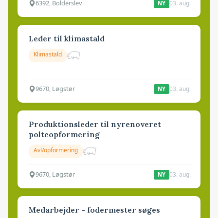
6392, Bolderslev
03. aug.
NY
Leder til klimastald
Klimastald
9670, Løgstør
03. aug.
NY
Produktionsleder til nyrenoveret
polteopformering
Avl/opformering
9670, Løgstør
03. aug.
NY
Medarbejder - fodermester søges