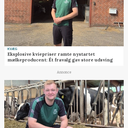
KVÆG
Eksplosive kviepriser ramte nystartet
mælkeproducent: Ét fravalg gav store udsving
Annonce