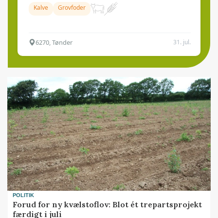
Kalve
Grovfoder
6270, Tønder
31. jul.
POLITIK
Forud for ny kvælstoflov: Blot ét trepartsprojekt
færdigt i juli