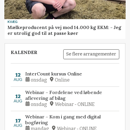
KVÆG
Mælkeproducent på vej mod 14.000 kg EKM: - Jeg
er utrolig god til at passe køer
KALENDER
Se flere arrangementer
InterCount kursus Online
12
AUG
onsdag
Online
Webinar – Fordelene ved løbende
12
aflevering af bilag
AUG
onsdag
Webinar - ONLINE
Webinar – Kom i gang med digital
17
bogføring
AUG
mandag
Webinar - ONLINE