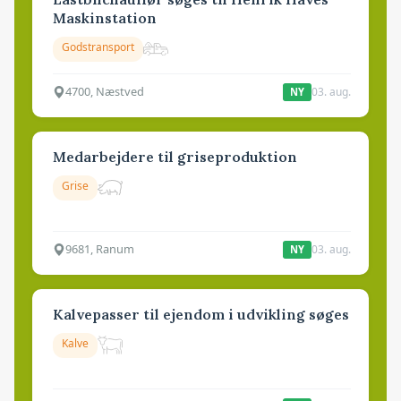
Maskinstation
Godstransport
4700, Næstved
03. aug.
NY
Medarbejdere til griseproduktion
Grise
9681, Ranum
03. aug.
NY
Kalvepasser til ejendom i udvikling søges
Kalve