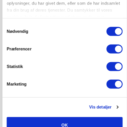
oplysninger, du har givet dem, eller som de har indsamlet
fra din brug af deres tjenester. Du samtykker til vores
cookies, hvis du fortsætter med at anvende vores
hjemmeside.
BUSINESS
Samtykkevalg
Lave grisepriser og nye regler øger landbobanks
Nødvendig
forsigtighed
Præferencer
Statistik
Marketing
Vis detaljer
MARKEDSFOKUS
Olien styrer råvaremarkederne
OK