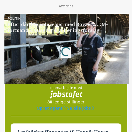
Annonce
POLITIK
Efter dårlige oplevelser med Bovaer: LDM-
formand kritiserer nyt høringsforslag
Annonce
Loading...
Jobs
i samarbejde med
80
ledige stillinger
Opret agent
Se alle jobs
Lastbilchauffør søges til Henrik Haves