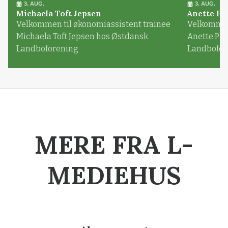
3. AUG.
3. AUG.
Michaela Toft Jepsen
Anette Pl
Velkommen til økonomiassistent trainee
Velkommen 
Michaela Toft Jepsen hos Østdansk
Anette Pl
Landboforening
Landbofor
MERE FRA L-
MEDIEHUS