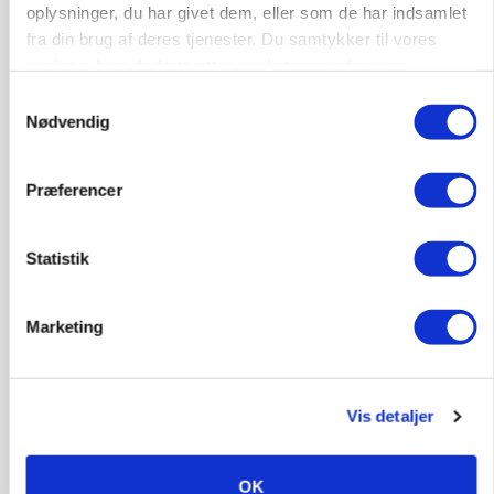
oplysninger, du har givet dem, eller som de har indsamlet
fra din brug af deres tjenester. Du samtykker til vores
cookies, hvis du fortsætter med at anvende vores
POLITIK
Folketinget behandler ny gødskningslov: Sådan
hjemmeside.
Samtykkevalg
kan den ændre din bedrift fra 2027
Nødvendig
Præferencer
Statistik
Marketing
Vis detaljer
KVÆG
Snart kan man søge tilskud til naturprojekter
OK
Annonce