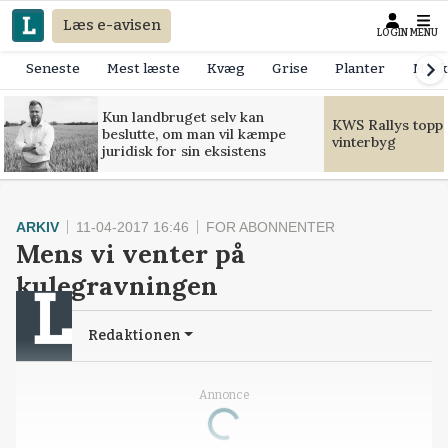
Læs e-avisen
LOGIN
MENU
Seneste
Mest læste
Kvæg
Grise
Planter
Mask
Kun landbruget selv kan
KWS Rallys toppe
beslutte, om man vil kæmpe
vinterbyg
juridisk for sin eksistens
ARKIV
11-04-2017 16:46
FOR ABONNENTER
Mens vi venter på
kulegravningen
Redaktionen
Annonce
Loading...