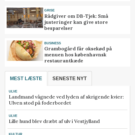
GRISE
Rådgiver om DB-Tjek: Små
justeringer kan give store
besparelser
BUSINESS
Grambogård får oksekød på
menuen hos københavnsk
restaurantkæde
MEST LÆSTE
SENESTE NYT
ULVE
Landmand vågnede ved lyden af skrigende kvier:
Ulven stod på foderbordet
ULVE
Lille hund blev dræbt af ulv i Vestjylland
KULTUR