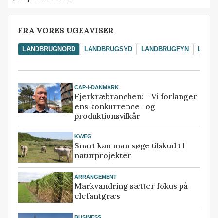
FRA VORES UGEAVISER
LANDBRUGNORD
LANDBRUGSYD
LANDBRUGFYN
LAND
CAP-I-DANMARK
Fjerkræbranchen: - Vi forlanger
ens konkurrence- og
produktionsvilkår
KVÆG
Snart kan man søge tilskud til
naturprojekter
ARRANGEMENT
Markvandring sætter fokus på
elefantgræs
BUSINESS