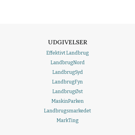
UDGIVELSER
Effektivt Landbrug
LandbrugNord
LandbrugSyd
LandbrugFyn
LandbrugØst
MaskinParken
Landbrugsmarkedet
MarkTing