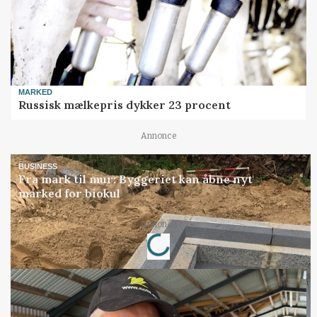
MARKED
Russisk mælkepris dykker 23 procent
Annonce
BUSINESS
Fra mark til mur: Byggeriet kan åbne nyt
marked for biokul
Loading...
Annonce