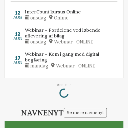
InterCount kursus Online
12
AUG
onsdag
Online
Webinar – Fordelene ved løbende
12
aflevering af bilag
AUG
onsdag
Webinar - ONLINE
Webinar – Kom i gang med digital
17
bogføring
AUG
mandag
Webinar - ONLINE
Loading...
Annonce
NAVNENYT
Se mere navnenyt