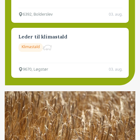
6392, Bolderslev
03. aug.
Leder til klimastald
Klimastald
9670, Løgstør
03. aug.