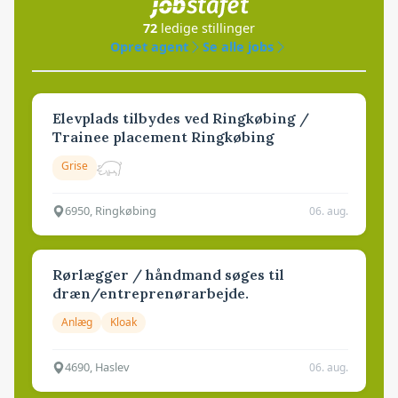
72
ledige stillinger
Opret agent
Se alle jobs
Elevplads tilbydes ved Ringkøbing /
Trainee placement Ringkøbing
Grise
6950, Ringkøbing
06. aug.
Rørlægger / håndmand søges til
dræn/entreprenørarbejde.
Anlæg
Kloak
4690, Haslev
06. aug.