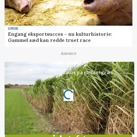
GRISE
Engang eksportsucces – nu kulturhistorie:
Gammel sæd kan redde truet race
Annonce
ARRANGEMENT
Markvandring sætter fokus på elefantgræs
Annonce
Loading...
Jobs
i samarbejde med