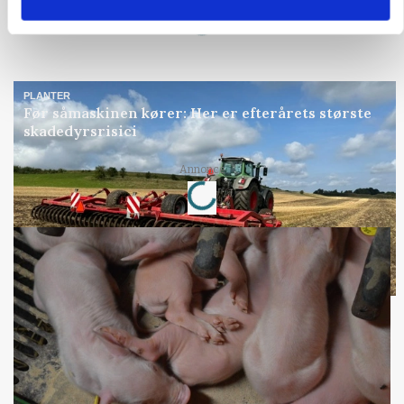
Loading...
PLANTER
Før såmaskinen kører: Her er efterårets største
skadedyrsrisici
Loading...
Annonce