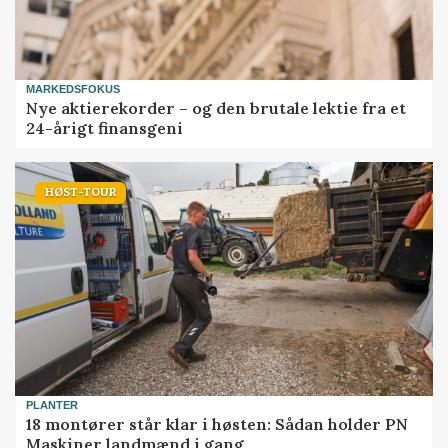
MARKEDSFOKUS
Nye aktierekorder – og den brutale lektie fra et
24-årigt finansgeni
HØST-TOUR
PLANTER
18 montører står klar i høsten: Sådan holder PN
Maskiner landmænd i gang