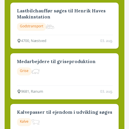
Lastbilchauffør søges til Henrik Haves
Maskinstation
Godstransport
4700, Næstved
03. aug.
Medarbejdere til griseproduktion
Grise
9681, Ranum
03. aug.
Kalvepasser til ejendom i udvikling søges
Kalve