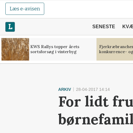
Læs e-avisen
SENESTE
KV
KWS Rallys topper årets
Fjerkræbranchen:
sortsforsøg i vinterbyg
konkurrence- og
ARKIV
28-04-2017 14:14
For lidt fr
børnefamil