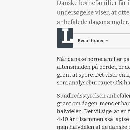
Danske børnefamilier får i
undersøgelse viser, at ott
anbefalede dagsmængder.
Redaktionen
Når danske børnefamilier pa
aftensmaden på bordet, er der i
grønt at spore. Det viser en
som analysebureauet GfK har
Sundhedsstyrelsen anbefaler,
grønt om dagen, mens et barn
halvdelen. Det vil sige, at en
4-10 år tilsammen skal spis
men halvdelen af de danske b