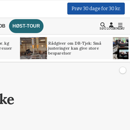
Prøv 30 dage for 30 kr.
OB
HØST-TOUR
SØG
LOGIN
MENU
r. kg
Rådgiver om DB-Tjek: Små
presser
justeringer kan give store
besparelser
ske