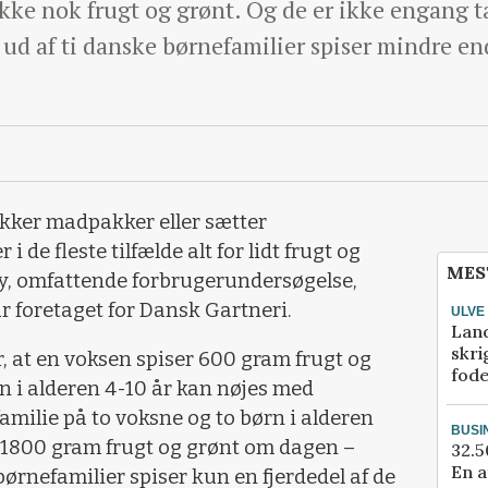
kke nok frugt og grønt. Og de er ikke engang tæ
e ud af ti danske børnefamilier spiser mindre en
kker madpakker eller sætter
 de fleste tilfælde alt for lidt frugt og
MES
 ny, omfattende forbrugerundersøgelse,
 foretaget for Dansk Gartneri.
ULVE
Lan
skri
 at en voksen spiser 600 gram frugt og
fod
 i alderen 4-10 år kan nøjes med
 familie på to voksne og to børn i alderen
BUSI
e 1800 gram frugt og grønt om dagen –
32.5
En a
ørnefamilier spiser kun en fjerdedel af de