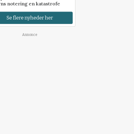
ns notering en katastrofe
Se flere nyheder her
Annonce