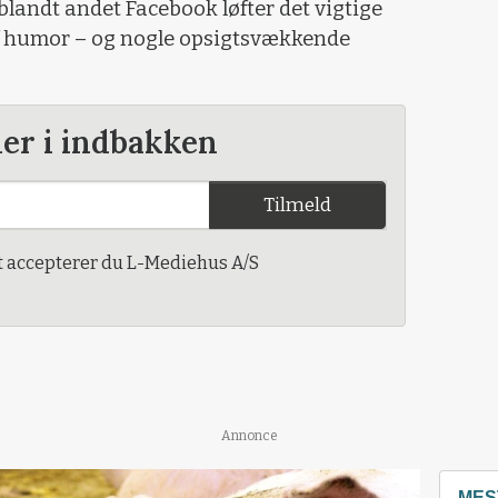
blandt andet Facebook løfter det vigtige
 humor – og nogle opsigtsvækkende
der i indbakken
Tilmeld
t accepterer du L-Mediehus A/S
Annonce
MES