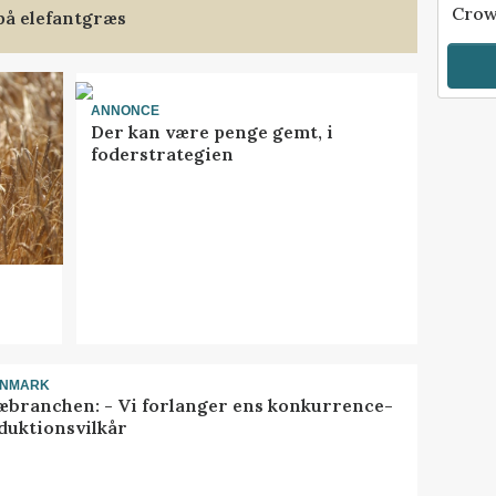
Crow
på elefantgræs
ANNONCE
Der kan være penge gemt, i
foderstrategien
ANMARK
æbranchen: - Vi forlanger ens konkurrence-
duktionsvilkår