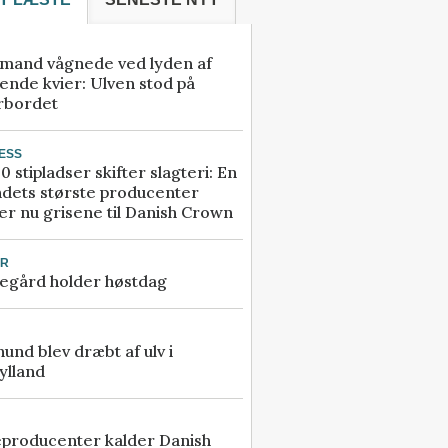
mand vågnede ved lyden af
ende kvier: Ulven stod på
rbordet
ESS
0 stipladser skifter slagteri: En
ndets største producenter
r nu grisene til Danish Crown
UR
egård holder høstdag
 hund blev dræbt af ulv i
ylland
eproducenter kalder Danish