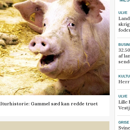
ULVE
Land
skrig
fode
BUSIN
32.50
af la
sende
KULT
Herr
ULVE
Lille
lturhistorie: Gammel sæd kan redde truet
Vestj
GRISE
Svin