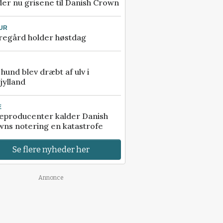
er nu grisene til Danish Crown
UR
regård holder høstdag
e hund blev dræbt af ulv i
jylland
E
eproducenter kalder Danish
ns notering en katastrofe
Se flere nyheder her
Annonce