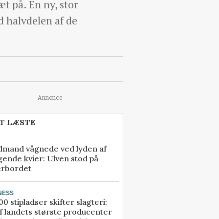
t på. En ny, stor
d halvdelen af de
Annonce
T LÆSTE
dmand vågnede ved lyden af
gende kvier: Ulven stod på
erbordet
NESS
00 stipladser skifter slagteri:
f landets største producenter