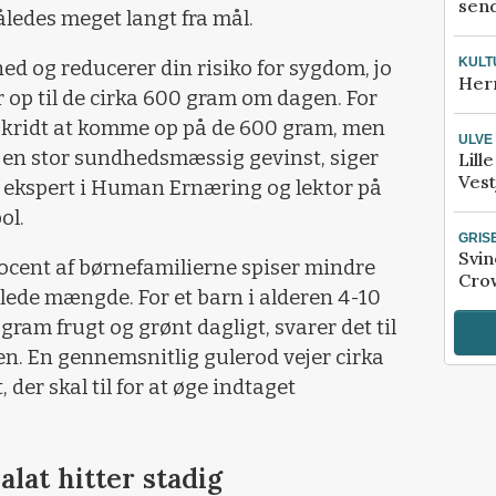
send
ledes meget langt fra mål.
KULT
hed og reducerer din risiko for sygdom, jo
Her
r op til de cirka 600 gram om dagen. For
 skridt at komme op på de 600 gram, men
ULVE
e en stor sundhedsmæssig gevinst, siger
Lill
Vest
ekspert i Human Ernæring og lektor på
ol.
GRIS
Svin
rocent af børnefamilierne spiser mindre
Crow
lede mængde. For et barn i alderen 4-10
gram frugt og grønt dagligt, svarer det til
. En gennemsnitlig gulerod vejer cirka
 der skal til for at øge indtaget
alat hitter stadig