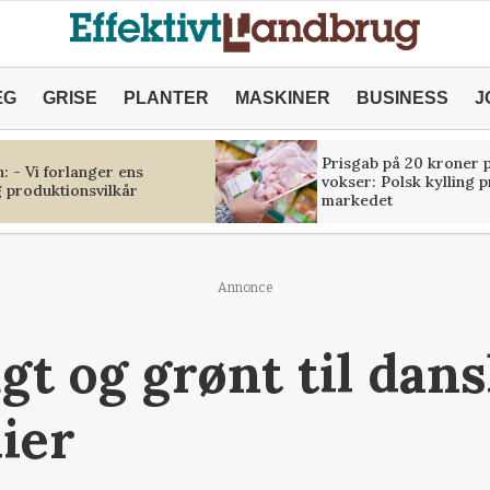
ÆG
GRISE
PLANTER
MASKINER
BUSINESS
J
Prisgab på 20 kroner p
 - Vi forlanger ens
vokser: Polsk kylling 
 produktionsvilkår
markedet
Annonce
ugt og grønt til dan
ier