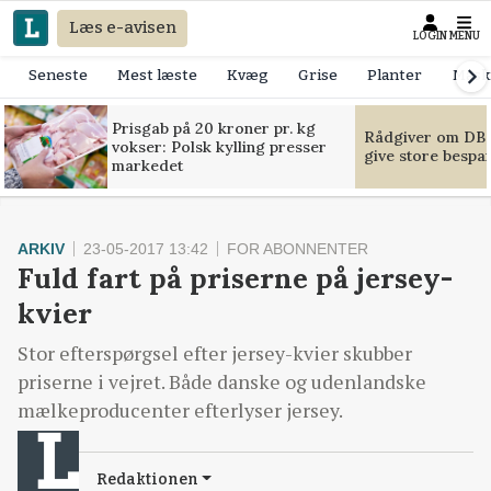
Læs e-avisen
LOGIN
MENU
Seneste
Mest læste
Kvæg
Grise
Planter
Mask
Prisgab på 20 kroner pr. kg
Rådgiver om DB-
vokser: Polsk kylling presser
give store bespa
markedet
ARKIV
23-05-2017 13:42
FOR ABONNENTER
Fuld fart på priserne på jersey-
kvier
Stor efterspørgsel efter jersey-kvier skubber
priserne i vejret. Både danske og udenlandske
mælkeproducenter efterlyser jersey.
Redaktionen