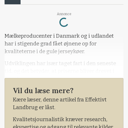
Loading...
Annonce
Mælkeproducenter i Danmark og i udlandet
har i stigende grad fået øjnene op for
kvaliteterne i de gule jerseykøer.
Udviklingen har især taget fart i den seneste
tid, og det betyder, at priserne bliver drevet i
vejret.
Vil du læse mere?
- Lige nu koster en ikke drægtig kvie på 12 til 14
måneder godt 8000 kroner. Kælvekvier, som
Kære læser, denne artikel fra Effektivt
kælver henover sommeren, koster omkring
Landbrug er låst.
10.300 kroner. Begge priser er vel at mærke for
Kvalitetsjournalistik kræver research,
topdyr, siger Niels Jørgensen, forretningsfører
ekspertise og adgang til relevante kilder.