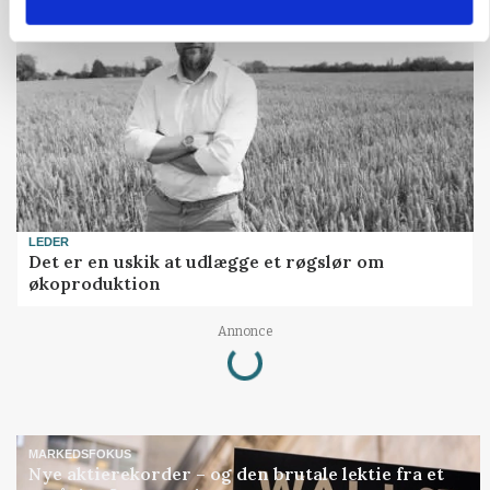
LEDER
Det er en uskik at udlægge et røgslør om
økoproduktion
Loading...
Annonce
MARKEDSFOKUS
Nye aktierekorder – og den brutale lektie fra et