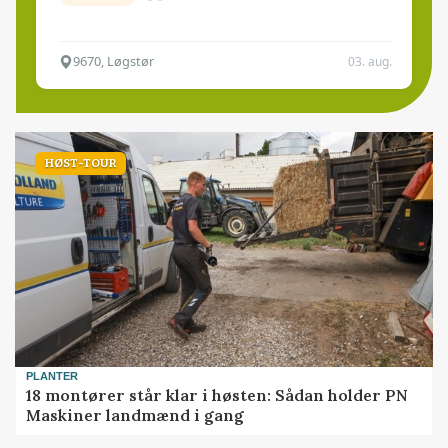
9670, Løgstør
03. aug.
HØST-TOUR
PLANTER
18 montører står klar i høsten: Sådan holder PN
Maskiner landmænd i gang