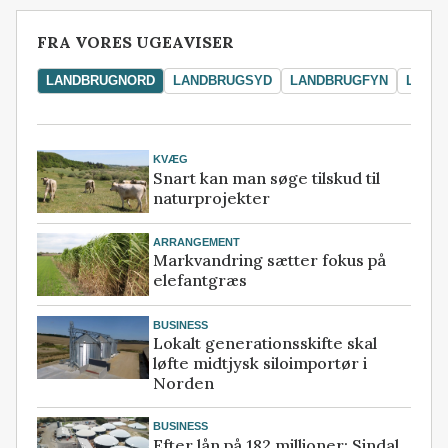
FRA VORES UGEAVISER
LANDBRUGNORD
LANDBRUGSYD
LANDBRUGFYN
LAND
KVÆG
Snart kan man søge tilskud til
naturprojekter
ARRANGEMENT
Markvandring sætter fokus på
elefantgræs
BUSINESS
Lokalt generationsskifte skal
løfte midtjysk siloimportør i
Norden
BUSINESS
Efter lån på 182 millioner: Sindal