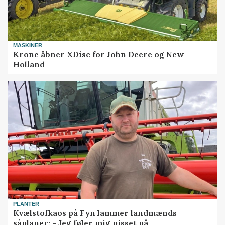
MASKINER
Krone åbner XDisc for John Deere og New
Holland
PLANTER
Kvælstofkaos på Fyn lammer landmænds
såplaner: - Jeg føler mig pisset på