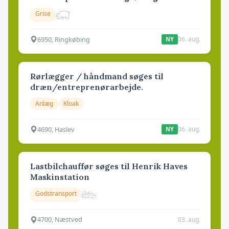
Grise
6950, Ringkøbing
06. aug.
NY
Rørlægger / håndmand søges til
dræn/entreprenørarbejde.
Anlæg
Kloak
4690, Haslev
06. aug.
NY
Lastbilchauffør søges til Henrik Haves
Maskinstation
Godstransport
4700, Næstved
03. aug.