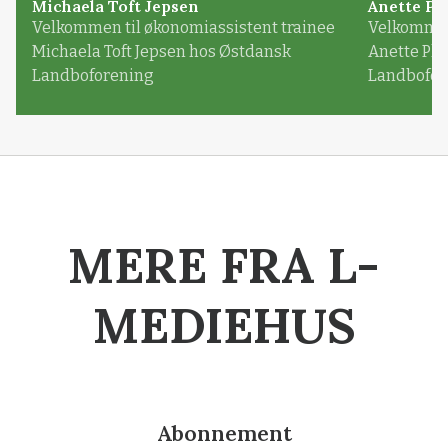
Michaela Toft Jepsen
Anette Pl
Velkommen til økonomiassistent trainee
Velkommen 
Michaela Toft Jepsen hos Østdansk
Anette Pl
Landboforening
Landbofor
MERE FRA L-
MEDIEHUS
Abonnement