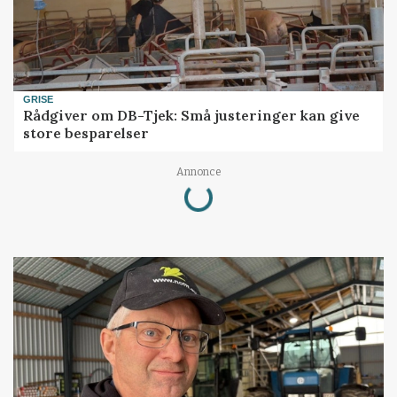
GRISE
Rådgiver om DB-Tjek: Små justeringer kan give
store besparelser
Loading...
Annonce