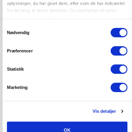
oplysninger, du har givet dem, eller som de har indsamlet
fra din brug af deres tjenester. Du samtykker til vores
MARKED
cookies, hvis du fortsætter med at anvende vores
Uændret notering: Spæde lyspunkter i fortsat
hjemmeside.
Samtykkevalg
presset marked for oksekød
Nødvendig
Præferencer
Statistik
Marketing
ULVE
Vis detaljer
Bekræftet: Sætter droner ind mod problemulv
OK