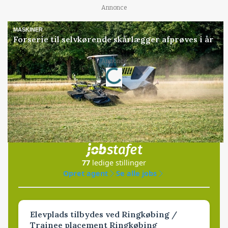
Annonce
MASKINER
Forserie til selvkørende skårlægger afprøves i år
Loading...
Annonce
Jobs
i samarbejde med
77
ledige stillinger
Opret agent
Se alle jobs
Elevplads tilbydes ved Ringkøbing /
Trainee placement Ringkøbing