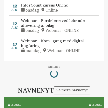
InterCount kursus Online
12
AUG
onsdag
Online
Webinar – Fordelene ved løbende
12
aflevering af bilag
AUG
onsdag
Webinar - ONLINE
Webinar – Kom i gang med digital
17
bogføring
AUG
mandag
Webinar - ONLINE
Loading...
Annonce
NAVNENYT
Se mere navnenyt
3. AUG.
3. AUG.