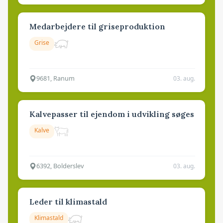
Medarbejdere til griseproduktion
Grise
9681, Ranum
03. aug.
Kalvepasser til ejendom i udvikling søges
Kalve
6392, Bolderslev
03. aug.
Leder til klimastald
Klimastald