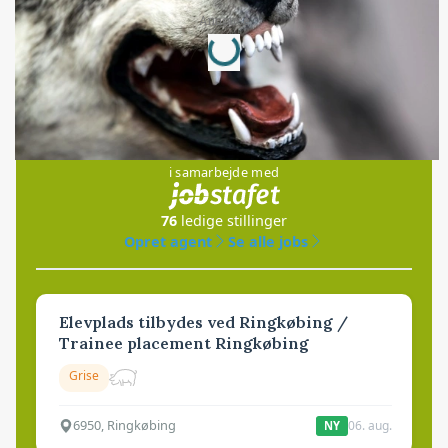
Loading...
Annonce
Jobs
i samarbejde med
76
ledige stillinger
Opret agent
Se alle jobs
Elevplads tilbydes ved Ringkøbing /
Trainee placement Ringkøbing
Grise
6950, Ringkøbing
06. aug.
NY