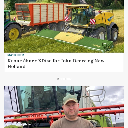
MASKINER
Krone åbner XDisc for John Deere og New
Holland
Annonce