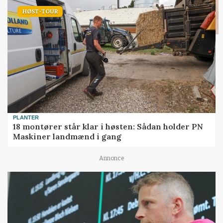
HØST-TOUR
PLANTER
18 montører står klar i høsten: Sådan holder PN
Maskiner landmænd i gang
Annonce