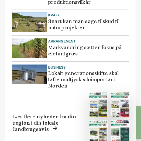
produktionsvilkår
KVÆG
Snart kan man søge tilskud til
naturprojekter
ARRANGEMENT
Markvandring sætter fokus på
elefantgræs
BUSINESS
Lokalt generationsskifte skal
løfte midtjysk siloimportør i
Norden
Læs flere
nyheder fra din
region
i din
lokale
landbrugsavis