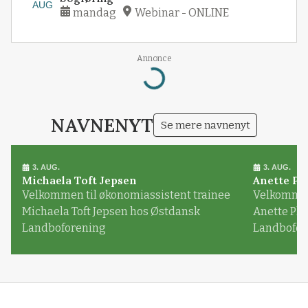
AUG
mandag
Webinar - ONLINE
Annonce
Loading...
NAVNENYT
Se mere navnenyt
3. AUG.
3. AUG.
Michaela Toft Jepsen
Anette Pl
Velkommen til økonomiassistent trainee
Velkommen 
Michaela Toft Jepsen hos Østdansk
Anette Pl
Landboforening
Landbofor