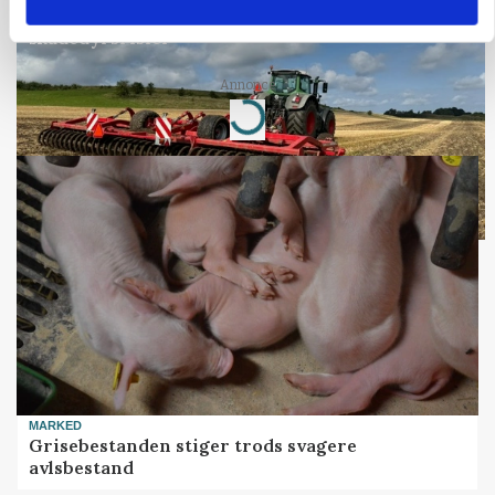
Før såmaskinen kører: Her er efterårets største
skadedyrsrisici
Annonce
Loading...
MARKED
Grisebestanden stiger trods svagere
avlsbestand