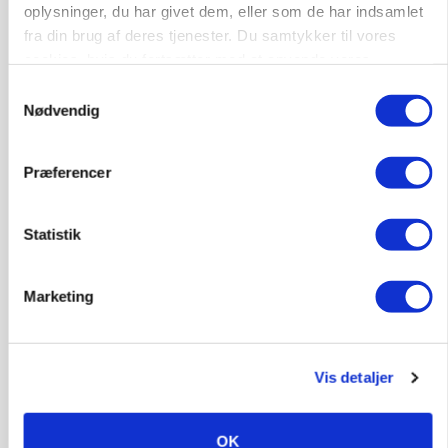
protestgruppe vil demonstrere mod ny
oplysninger, du har givet dem, eller som de har indsamlet
gødskningslov
fra din brug af deres tjenester. Du samtykker til vores
cookies, hvis du fortsætter med at anvende vores
Annonce
hjemmeside.
Samtykkevalg
Nødvendig
Præferencer
Statistik
Marketing
KVÆG
Snart kan man søge tilskud til naturprojekter
Vis detaljer
Annonce
OK
PLANTER