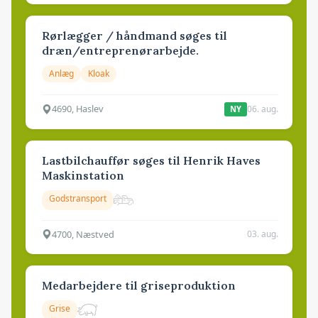
Rørlægger / håndmand søges til
dræn/entreprenørarbejde.
Anlæg
Kloak
4690, Haslev
06. aug.
NY
Lastbilchauffør søges til Henrik Haves
Maskinstation
Godstransport
4700, Næstved
03. aug.
Medarbejdere til griseproduktion
Grise