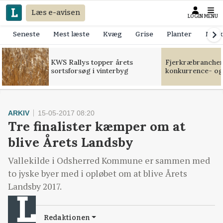
Læs e-avisen
LOGIN
MENU
Seneste
Mest læste
Kvæg
Grise
Planter
Mask
KWS Rallys topper årets
Fjerkræbranchen:
sortsforsøg i vinterbyg
konkurrence- og
ARKIV
15-05-2017 08:20
Tre finalister kæmper om at
blive Årets Landsby
Vallekilde i Odsherred Kommune er sammen med
to jyske byer med i opløbet om at blive Årets
Landsby 2017.
Redaktionen