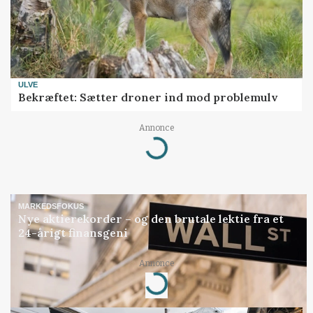
ULVE
Bekræftet: Sætter droner ind mod problemulv
Annonce
Loading...
MARKEDSFOKUS
Nye aktierekorder – og den brutale lektie fra et
24-årigt finansgeni
Annonce
Loading...