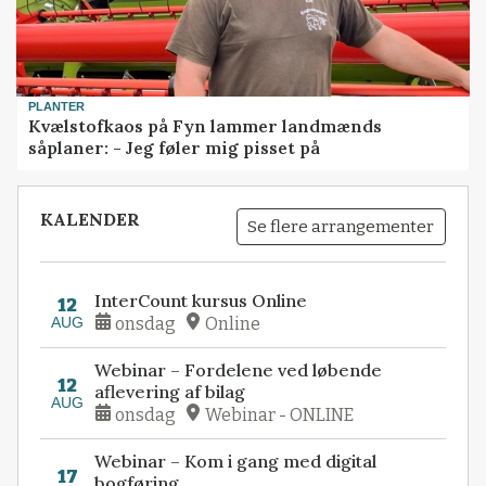
PLANTER
Kvælstofkaos på Fyn lammer landmænds
såplaner: - Jeg føler mig pisset på
KALENDER
Se flere arrangementer
InterCount kursus Online
12
AUG
onsdag
Online
Webinar – Fordelene ved løbende
12
aflevering af bilag
AUG
onsdag
Webinar - ONLINE
Webinar – Kom i gang med digital
17
bogføring