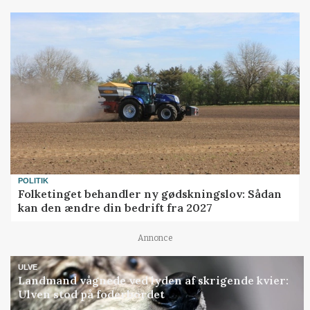
POLITIK
Folketinget behandler ny gødskningslov: Sådan
kan den ændre din bedrift fra 2027
Annonce
ULVE
Landmand vågnede ved lyden af skrigende kvier:
Ulven stod på foderbordet