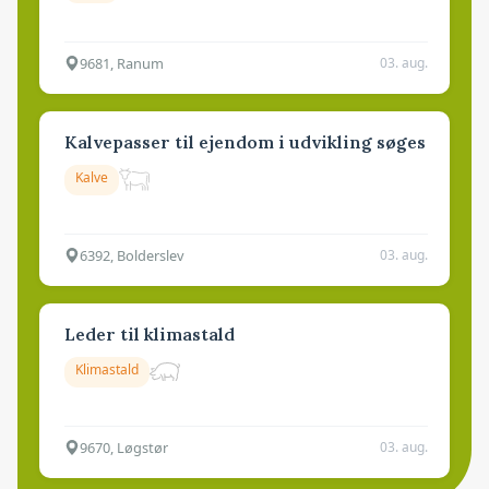
9681, Ranum
03. aug.
Kalvepasser til ejendom i udvikling søges
Kalve
6392, Bolderslev
03. aug.
Leder til klimastald
Klimastald
9670, Løgstør
03. aug.