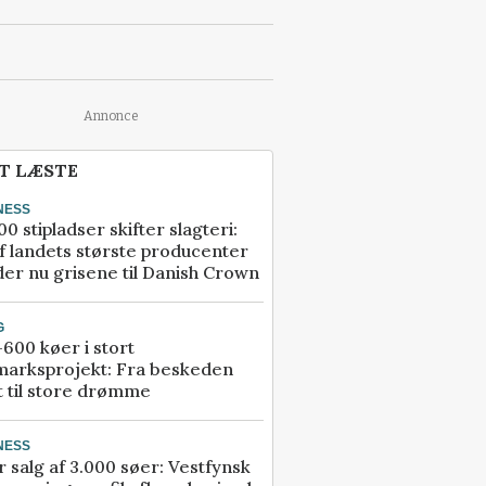
Annonce
T LÆSTE
NESS
00 stipladser skifter slagteri:
f landets største producenter
er nu grisene til Danish Crown
G
600 køer i stort
marksprojekt: Fra beskeden
t til store drømme
NESS
r salg af 3.000 søer: Vestfynsk