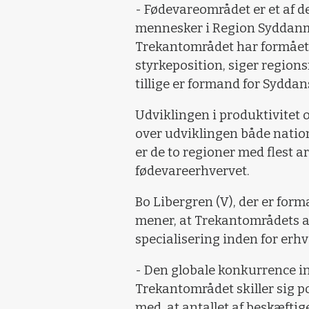
- Fødevareområdet er et af de
mennesker i Region Syddanmar
Trekantområdet har formået 
styrkeposition, siger region
tillige er formand for Sydda
Udviklingen i produktivitet 
over udviklingen både nation
er de to regioner med flest a
fødevareerhvervet.
Bo Libergren (V), der er form
mener, at Trekantområdets akt
specialisering inden for erhv
- Den globale konkurrence in
Trekantområdet skiller sig p
med, at antallet af beskæfti