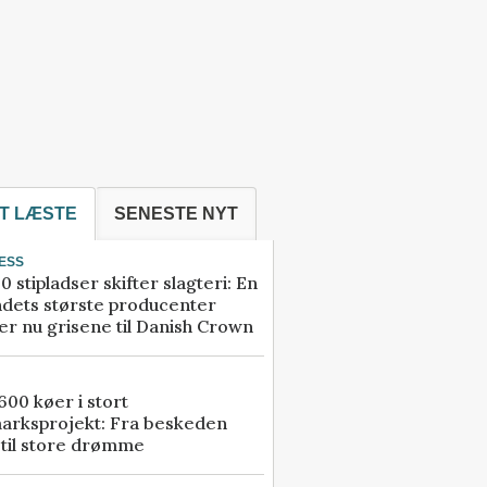
T LÆSTE
SENESTE NYT
ESS
0 stipladser skifter slagteri: En
ndets største producenter
r nu grisene til Danish Crown
00 køer i stort
arksprojekt: Fra beskeden
 til store drømme