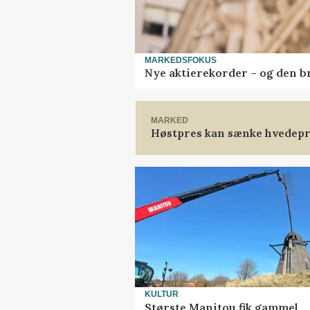
MARKEDSFOKUS
Nye aktierekorder – og den bru
MARKED
Høstpres kan sænke hvedepr
KULTUR
Største Manitou fik gammel