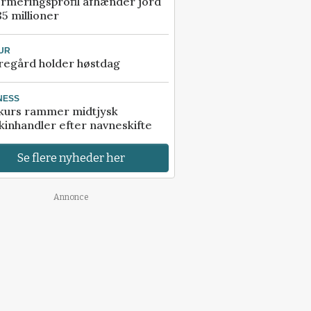
rmeringsprofil afhænder jord
85 millioner
UR
regård holder høstdag
NESS
kurs rammer midtjysk
inhandler efter navneskifte
Se flere nyheder her
Annonce