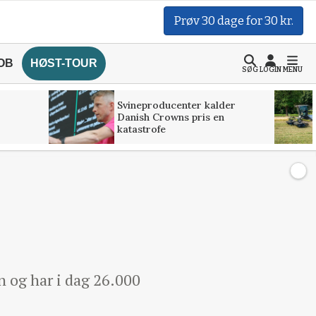
Prøv 30 dage for 30 kr.
OB
HØST-TOUR
SØG
LOGIN
MENU
Svineproducenter kalder
Danish Crowns pris en
katastrofe
n og har i dag 26.000