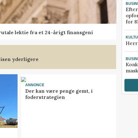
BUSIN
Efter
opfo
for 8
tale lektie fra et 24-årigt finansgeni
KULT
Herr
isen yderligere
BUSIN
Konk
mask
ANNONCE
Der kan være penge gemt, i
foderstrategien